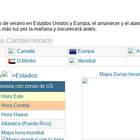
rio de verano en Estados Unidos y Europa, el amanecer y el atar
 más luz por la mañana y oscurecerá antes.
Cambio horario
Canadá
Europa
Au
O.Medio
Mundial
Mapa Zonas hora
s
+Estados
horaria con zonas de US
Hora Este
Hora Central
Hora Hawai
Atlantico (Puerto Rico)
Mapa hora mundial