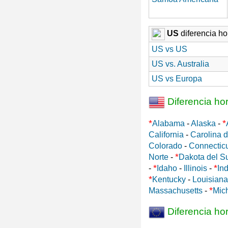
US
diferencia hor
US vs US
US vs. Australia
US vs Europa
Diferencia ho
*
*
Alabama
-
Alaska
-
California
-
Carolina d
Colorado
-
Connectic
*
Norte
-
Dakota del S
*
*
-
Idaho
-
Illinois
-
In
*
Kentucky
-
Louisiana
*
Massachusetts
-
Mic
Diferencia ho