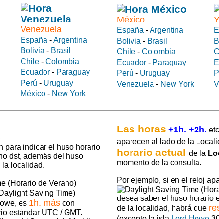
México
Y
Venezuela
España
-
Argentina
E
España
-
Argentina
Bolivia
-
Brasil
B
Bolivia
-
Brasil
Chile
-
Colombia
C
Chile
-
Colombia
Ecuador
-
Paraguay
E
Ecuador
-
Paraguay
Perú
-
Uruguay
P
Perú
-
Uruguay
Venezuela
-
New York
V
México
-
New York
Las horas
+1h. +2h.
etc
aparecen al lado de la Locali
 para indicar el huso horario
horario actual
de la
Lo
 no dst, además del huso
momento de la consulta.
la localidad.
Por ejemplo, si en el reloj ap
Daylight Saving Time)
desea saber el huso horario
1h. más
Howe, es
con
re
de la localidad, habrá que
rio estándar UTC / GMT.
(excepto la isla
Lord Howe
30