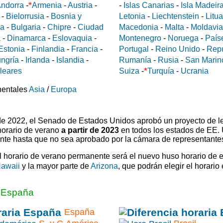
*
ndorra
-
Armenia
-
Austria
-
-
Islas Canarias
-
Isla Madeir
-
Bielorrusia
-
Bosnia y
Letonia
-
Liechtenstein
-
Litu
da
-
Bulgaria
-
Chipre
-
Ciudad
Macedonia
-
Malta
-
Moldavia
a
-
Dinamarca
-
Eslovaquia
-
Montenegro
-
Noruega
-
País
Estonia
-
Finlandia
-
Francia
-
Portugal
-
Reino Unido
-
Rep
ngría
-
Irlanda
-
Islandia
-
Rumanía
-
Rusia
-
San Marin
*
aleares
Suiza
-
Turquía
-
Ucrania
nentales
Asia
/
Europa
 de 2022, el Senado de Estados Unidos aprobó un proyecto de l
horario de verano
a partir de 2023
en todos los estados de EE.
ente hasta que no sea aprobado por la cámara de representante
el horario de verano permanente será el nuevo huso horario de 
awaii
y la mayor parte de
Arizona
, que podrán elegir el horario
a España
España