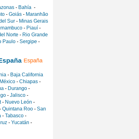
zonas
-
Bahía
-
nto
-
Goiás
-
Maranhão
del Sur
-
Minas Gerais
rnambuco
-
Piauí
-
el Norte
-
Rio Grande
 Paulo
-
Sergipe
-
España
nia
-
Baja California
 México
-
Chiapas
-
ma
-
Durango
-
lgo
-
Jalisco
-
t
-
Nuevo León
-
-
Quintana Roo
-
San
a
-
Tabasco
-
ruz
-
Yucatán
-