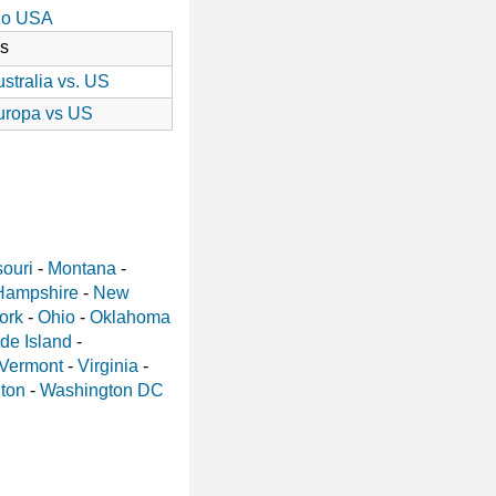
io USA
as
stralia vs. US
uropa vs US
ouri
-
Montana
-
Hampshire
-
New
ork
-
Ohio
-
Oklahoma
de Island
-
Vermont
-
Virginia
-
ton
-
Washington DC