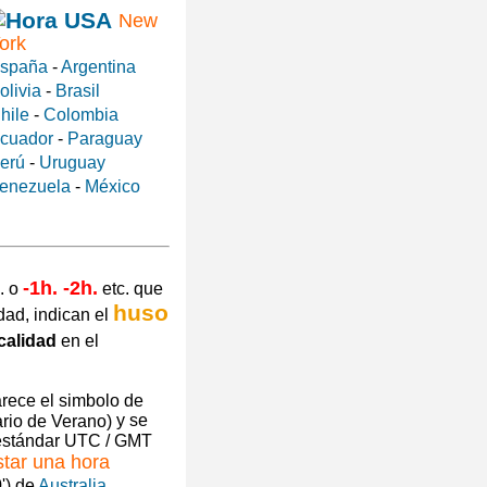
New
ork
spaña
-
Argentina
olivia
-
Brasil
hile
-
Colombia
cuador
-
Paraguay
erú
-
Uruguay
enezuela
-
México
-1h. -2h.
. o
etc. que
huso
dad, indican el
calidad
en el
arece el simbolo de
y se
 estándar UTC / GMT
star una hora
') de
Australia