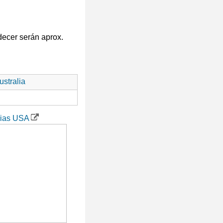
decer serán aprox.
stralia
rias USA