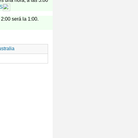
es una hora, a las 3:00
US
 2:00 será la 1:00.
stralia