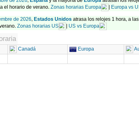
ubre de 2026
,
España
y la mayoría de
Europa
atrasan los reloj
za el horario de verano.
Zonas horarias Europa
|
Europa vs 
embre de 2026
,
Estados Unidos
atrasa los relojes 1 hora, a las
 verano.
Zonas horarias US
|
US vs Europa
oraria
Canadá
Europa
Au