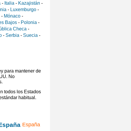
a
-
Italia
-
Kazajistán
-
ania
-
Luxemburgo
-
-
Mónaco
-
es Bajos
-
Polonia
-
ública Checa
-
o
-
Serbia
-
Suecia
-
ey para mantener de
 UU. No
s.
en todos los Estados
 estándar habitual.
España