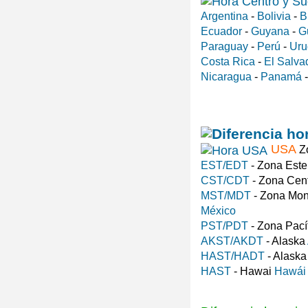
Argentina
-
Bolivia
-
B
Ecuador
-
Guyana
-
G
Paraguay
-
Perú
-
Uru
Costa Rica
-
El Salva
Nicaragua
-
Panamá
USA
Zo
EST/EDT
- Zona Est
CST/CDT
- Zona Cen
MST/MDT
- Zona Mo
México
PST/PDT
- Zona Pací
AKST/AKDT
- Alaska
HAST/HADT
- Alask
HAST
- Hawai
Hawái