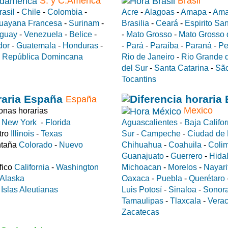
S. y C.América
Brasil
rasil
-
Chile
-
Colombia
-
Acre
-
Alagoas
-
Amapa
-
Ama
uayana Francesa
-
Surinam
-
Brasilia
-
Ceará
-
Espirito Sa
guay
-
Venezuela
-
Belice
-
-
Mato Grosso
-
Mato Grosso 
dor
-
Guatemala
-
Honduras
-
-
Pará
-
Paraíba
-
Paraná
-
Pe
-
República Domincana
Rio de Janeiro
-
Rio Grande d
del Sur
-
Santa Catarina
-
São
Tocantins
España
Mexico
nas horarias
e
New York
-
Florida
Aguascalientes
-
Baja Califor
tro
Illinois
-
Texas
Sur
-
Campeche
-
Ciudad de
ntaña
Colorado
-
Nuevo
Chihuahua
-
Coahuila
-
Coli
Guanajuato
-
Guerrero
-
Hida
fico
California
-
Washington
Michoacan
-
Morelos
-
Nayari
Alaska
Oaxaca
-
Puebla
-
Querétaro
a
Islas Aleutianas
Luis Potosí
-
Sinaloa
-
Sonor
Tamaulipas
-
Tlaxcala
-
Verac
Zacatecas