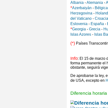
Albania
-
Alemania
-
A
*
Azerbaiyán
-
Bélgica
Herzegovina
-
Holan
del Vaticano
-
Croaci
Eslovenia
-
España
-
*
Georgia
-
Grecia
-
Hu
Islas Azores
-
Islas B
(*)
Países Transconti
Info
: El 15 de marzo
forma permanente el 
obstante, seguirá vig
De aprobarse la ley, 
de USA, excepto en
H
Diferencia horari