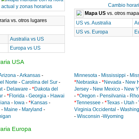
Cambio horar
Mapa US
vs. otros map
aria vs. otros lugares
US vs. Australia
Au
US vs. Europa
E
Australia vs US
Europa vs US
raria USA
Arizona
-
Arkansas
-
Minnesota
-
Mississippi
-
Miss
*
*
el Norte
-
Carolina del Sur
-
Nebraska
-
Nevada
-
New 
*
ut
-
Delaware
-
Dakota del
Jersey
-
New Mexico
-
New Y
*
*
ur
-
Florida
-
Georgia
-
Hawai
-
Oregon
-
Pensilvania
-
Rho
*
*
*
diana
-
Iowa
-
Kansas
-
Tennessee
-
Texas
-
Utah
-
-
Maine
-
Maryland
-
Virginia Occidental
-
Washing
higan
-
Wisconsin
-
Wyoming
raria Europa