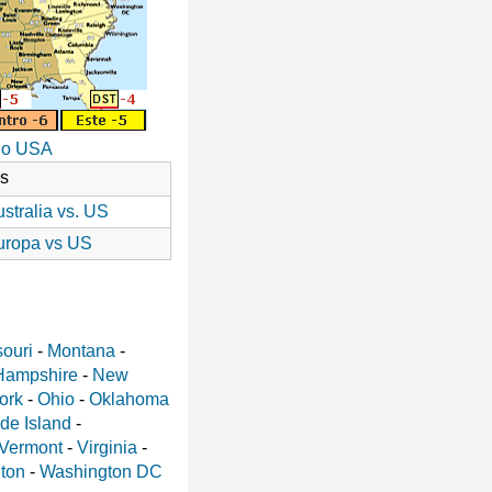
io USA
as
stralia vs. US
uropa vs US
ouri
-
Montana
-
Hampshire
-
New
ork
-
Ohio
-
Oklahoma
de Island
-
Vermont
-
Virginia
-
ton
-
Washington DC