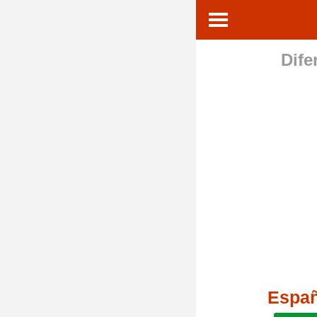
Dife
Espa