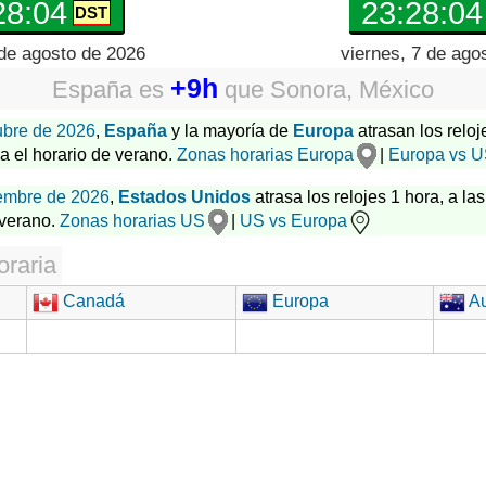
28:05
23:28:05
de agosto de 2026
viernes, 7 de ago
+9h
España
es
que
Sonora, México
ubre de 2026
,
España
y la mayoría de
Europa
atrasan los reloj
za el horario de verano.
Zonas horarias Europa
|
Europa vs 
embre de 2026
,
Estados Unidos
atrasa los relojes 1 hora, a las
 verano.
Zonas horarias US
|
US vs Europa
oraria
Canadá
Europa
Au