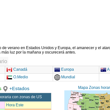
rio de verano en Estados Unidos y Europa, el amanecer y el atar
 más luz por la mañana y oscurecerá antes.
rio
Canadá
Europa
Au
O.Medio
Mundial
Mapa Zonas hora
s
+Estados
horaria con zonas de US
Hora Este