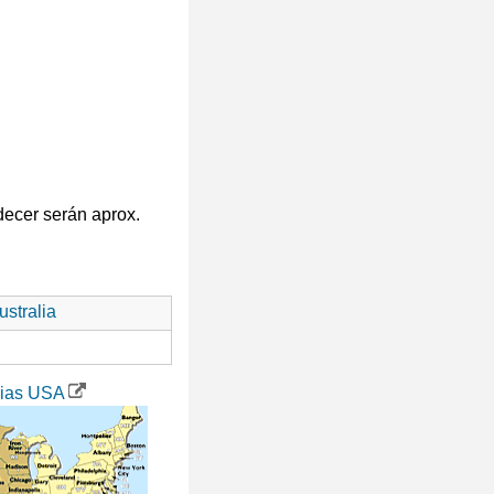
decer serán aprox.
stralia
rias USA