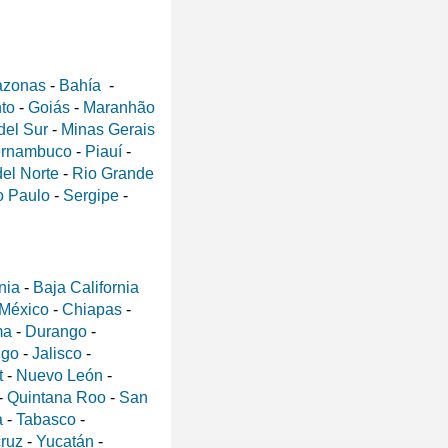
zonas
-
Bahía
-
nto
-
Goiás
-
Maranhão
del Sur
-
Minas Gerais
rnambuco
-
Piauí
-
el Norte
-
Rio Grande
 Paulo
-
Sergipe
-
nia
-
Baja California
 México
-
Chiapas
-
ma
-
Durango
-
lgo
-
Jalisco
-
t
-
Nuevo León
-
-
Quintana Roo
-
San
a
-
Tabasco
-
ruz
-
Yucatán
-