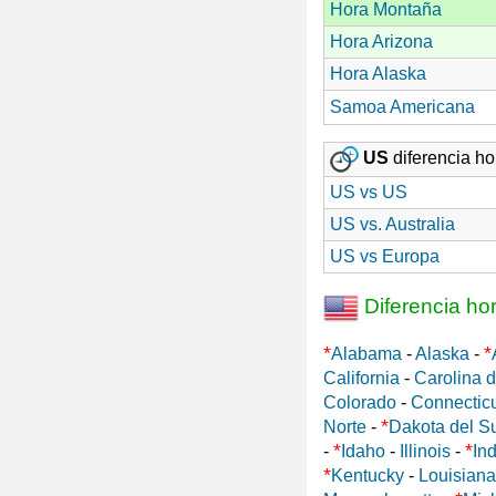
Hora Montaña
Hora Arizona
Hora Alaska
Samoa Americana
US
diferencia hor
US vs US
US vs. Australia
US vs Europa
Diferencia ho
*
*
Alabama
-
Alaska
-
California
-
Carolina d
Colorado
-
Connectic
*
Norte
-
Dakota del S
*
*
-
Idaho
-
Illinois
-
In
*
Kentucky
-
Louisiana