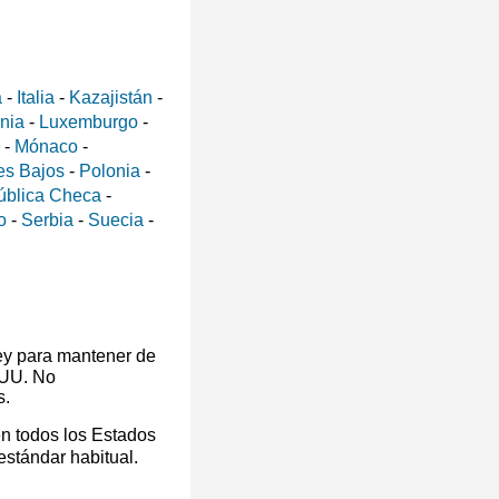
a
-
Italia
-
Kazajistán
-
ania
-
Luxemburgo
-
-
Mónaco
-
es Bajos
-
Polonia
-
ública Checa
-
o
-
Serbia
-
Suecia
-
ey para mantener de
 UU. No
s.
en todos los Estados
 estándar habitual.