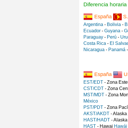
Diferencia horari
España
S.
Argentina
-
Bolivia
-
B
Ecuador
-
Guyana
-
G
Paraguay
-
Perú
-
Uru
Costa Rica
-
El Salva
Nicaragua
-
Panamá
España
U
EST/EDT
- Zona Est
CST/CDT
- Zona Cen
MST/MDT
- Zona Mo
México
PST/PDT
- Zona Pací
AKST/AKDT
- Alaska
HAST/HADT
- Alask
HAST
- Hawai
Hawái