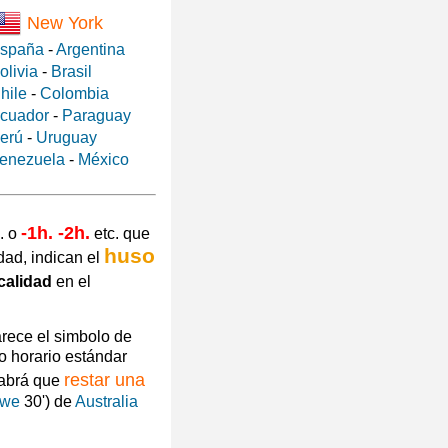
New York
spaña
-
Argentina
olivia
-
Brasil
hile
-
Colombia
cuador
-
Paraguay
erú
-
Uruguay
enezuela
-
México
-1h. -2h.
. o
etc. que
huso
dad, indican el
calidad
en el
arece el simbolo de
o horario estándar
restar una
habrá que
owe
30') de
Australia