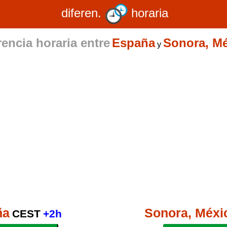
diferen.
horaria
rencia horaria entre
España
Sonora, M
y
ña
Sonora, Méxi
CEST
+2h