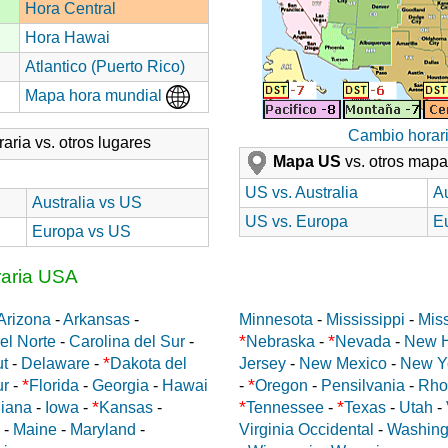
Hora Central
Hora Hawai
Atlantico (Puerto Rico)
Mapa hora mundial
Cambio horar
aria vs. otros lugares
Mapa US
vs. otros map
US vs. Australia
Au
Australia vs US
US vs. Europa
E
Europa vs US
raria USA
Arizona
-
Arkansas
-
Minnesota
-
Mississippi
-
Miss
*
*
el Norte
-
Carolina del Sur
-
Nebraska
-
Nevada
-
New 
*
ut
-
Delaware
-
Dakota del
Jersey
-
New Mexico
-
New Y
*
*
ur
-
Florida
-
Georgia
-
Hawai
-
Oregon
-
Pensilvania
-
Rho
*
*
*
diana
-
Iowa
-
Kansas
-
Tennessee
-
Texas
-
Utah
-
-
Maine
-
Maryland
-
Virginia Occidental
-
Washing