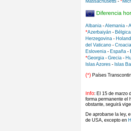
*
Massachusetts
-
Mic
Diferencia ho
Albania
-
Alemania
-
A
*
Azerbaiyán
-
Bélgica
Herzegovina
-
Holan
del Vaticano
-
Croaci
Eslovenia
-
España
-
*
Georgia
-
Grecia
-
Hu
Islas Azores
-
Islas B
(*)
Países Transconti
Info
: El 15 de marzo
forma permanente el 
obstante, seguirá vig
De aprobarse la ley, 
de USA, excepto en
H