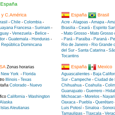
a España
 y C.América
España
Brasil
rasil
-
Chile
-
Colombia
-
Acre
-
Alagoas
-
Amapa
-
Ama
uayana Francesa
-
Surinam
-
Brasilia
-
Ceará
-
Espirito Sa
guay
-
Venezuela
-
Belice
-
-
Mato Grosso
-
Mato Grosso 
dor
-
Guatemala
-
Honduras
-
-
Pará
-
Paraíba
-
Paraná
-
Pe
-
República Domincana
Rio de Janeiro
-
Rio Grande d
del Sur
-
Santa Catarina
-
São
Tocantins
SA
España
Mexico
Zonas horarias
e
New York
-
Florida
Aguascalientes
-
Baja Califor
tro
Illinois
-
Texas
Sur
-
Campeche
-
Ciudad de
ntaña
Colorado
-
Nuevo
Chihuahua
-
Coahuila
-
Coli
Guanajuato
-
Guerrero
-
Hida
fico
California
-
Washington
Michoacan
-
Morelos
-
Nayari
Alaska
Oaxaca
-
Puebla
-
Querétaro
a
Islas Aleutianas
Luis Potosí
-
Sinaloa
-
Sonor
Tamaulipas
-
Tlaxcala
-
Verac