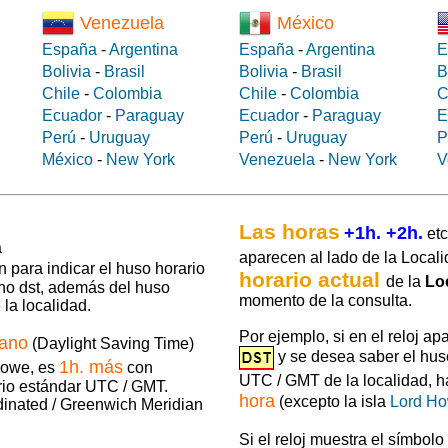
Venezuela
México
España
-
Argentina
España
-
Argentina
E
Bolivia
-
Brasil
Bolivia
-
Brasil
B
Chile
-
Colombia
Chile
-
Colombia
C
Ecuador
-
Paraguay
Ecuador
-
Paraguay
E
Perú
-
Uruguay
Perú
-
Uruguay
P
México
-
New York
Venezuela
-
New York
V
Las horas
+1h. +2h.
etc
aparecen al lado de la Locali
 para indicar el huso horario
horario actual
de la
Lo
 no dst, además del huso
momento de la consulta.
la localidad.
Por ejemplo, si en el reloj ap
rano
(Daylight Saving Time)
y se desea saber el hus
1h. más
Howe, es
con
UTC / GMT de la localidad, 
rio estándar UTC / GMT.
hora
(excepto la isla
Lord H
dinated / Greenwich Meridian
Si el reloj muestra el símbolo