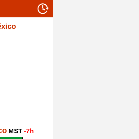
éxico
co
MST
-7h