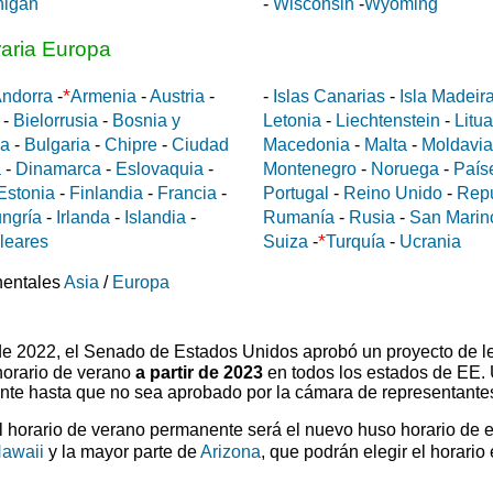
higan
-
Wisconsin
-
Wyoming
raria Europa
*
ndorra
-
Armenia
-
Austria
-
-
Islas Canarias
-
Isla Madeir
-
Bielorrusia
-
Bosnia y
Letonia
-
Liechtenstein
-
Litu
da
-
Bulgaria
-
Chipre
-
Ciudad
Macedonia
-
Malta
-
Moldavia
a
-
Dinamarca
-
Eslovaquia
-
Montenegro
-
Noruega
-
País
Estonia
-
Finlandia
-
Francia
-
Portugal
-
Reino Unido
-
Rep
ngría
-
Irlanda
-
Islandia
-
Rumanía
-
Rusia
-
San Marin
*
aleares
Suiza
-
Turquía
-
Ucrania
nentales
Asia
/
Europa
 de 2022, el Senado de Estados Unidos aprobó un proyecto de l
horario de verano
a partir de 2023
en todos los estados de EE.
ente hasta que no sea aprobado por la cámara de representante
el horario de verano permanente será el nuevo huso horario de 
awaii
y la mayor parte de
Arizona
, que podrán elegir el horario