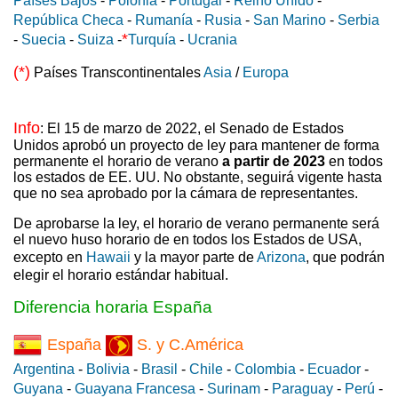
Países Bajos
-
Polonia
-
Portugal
-
Reino Unido
-
República Checa
-
Rumanía
-
Rusia
-
San Marino
-
Serbia
*
-
Suecia
-
Suiza
-
Turquía
-
Ucrania
(*)
Países Transcontinentales
Asia
/
Europa
Info
: El 15 de marzo de 2022, el Senado de Estados
Unidos aprobó un proyecto de ley para mantener de forma
permanente el horario de verano
a partir de 2023
en todos
los estados de EE. UU. No obstante, seguirá vigente hasta
que no sea aprobado por la cámara de representantes.
De aprobarse la ley, el horario de verano permanente será
el nuevo huso horario de en todos los Estados de USA,
excepto en
Hawaii
y la mayor parte de
Arizona
, que podrán
elegir el horario estándar habitual.
Diferencia horaria España
España
S. y C.América
Argentina
-
Bolivia
-
Brasil
-
Chile
-
Colombia
-
Ecuador
-
Guyana
-
Guayana Francesa
-
Surinam
-
Paraguay
-
Perú
-