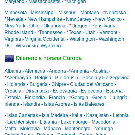
*
Maryland
-
Massachusetts
-
Michigan
*
Minnesota
-
Mississippi
-
Missouri
-
Montana
-
Nebraska
-
*
Nevada
-
New Hampshire
-
New Jersey
-
New Mexico
-
*
New York
-
Ohio
-
Oklahoma
-
Oregon
-
Pensilvania
-
*
*
Rhode Island
-
Tennessee
-
Texas
-
Utah
-
Vermont
-
Virginia
-
Virginia Occidental
-
Washington
-
Washington
DC
-
Wisconsin
-
Wyoming
Diferencia horaria Europa
*
Albania
-
Alemania
-
Andorra
-
Armenia
-
Austria
-
*
Azerbaiyán
-
Bélgica
-
Bielorrusia
-
Bosnia y Herzegovina
-
Holanda
-
Bulgaria
-
Chipre
-
Ciudad del Vaticano
-
Croacia
-
Dinamarca
-
Eslovaquia
-
Eslovenia
-
España
-
*
Estonia
-
Finlandia
-
Francia
-
Georgia
-
Grecia
-
Hungría
-
Irlanda
-
Islandia
-
Islas Azores
-
Islas Baleares
-
Islas Canarias
-
Isla Madeira
-
Italia
-
Kazajistán
-
Letonia
-
Liechtenstein
-
Lituania
-
Luxemburgo
-
Macedonia
-
Malta
-
Moldavia
-
Mónaco
-
Montenegro
-
Noruega
-