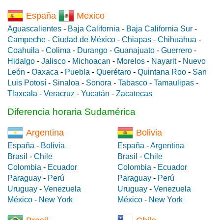
España
Mexico
Aguascalientes
-
Baja California
-
Baja California Sur
-
Campeche
-
Ciudad de México
-
Chiapas
-
Chihuahua
-
Coahuila
-
Colima
-
Durango
-
Guanajuato
-
Guerrero
-
Hidalgo
-
Jalisco
-
Michoacan
-
Morelos
-
Nayarit
-
Nuevo
León
-
Oaxaca
-
Puebla
-
Querétaro
-
Quintana Roo
-
San
Luis Potosí
-
Sinaloa
-
Sonora
-
Tabasco
-
Tamaulipas
-
Tlaxcala
-
Veracruz
-
Yucatán
-
Zacatecas
Diferencia horaria Sudamérica
Argentina
Bolivia
España
-
Bolivia
España
-
Argentina
Brasil
-
Chile
Brasil
-
Chile
Colombia
-
Ecuador
Colombia
-
Ecuador
Paraguay
-
Perú
Paraguay
-
Perú
Uruguay
-
Venezuela
Uruguay
-
Venezuela
México
-
New York
México
-
New York