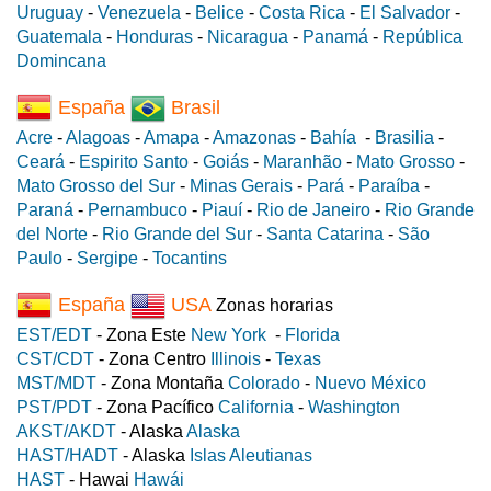
Uruguay
-
Venezuela
-
Belice
-
Costa Rica
-
El Salvador
-
Guatemala
-
Honduras
-
Nicaragua
-
Panamá
-
República
Domincana
España
Brasil
Acre
-
Alagoas
-
Amapa
-
Amazonas
-
Bahía
-
Brasilia
-
Ceará
-
Espirito Santo
-
Goiás
-
Maranhão
-
Mato Grosso
-
Mato Grosso del Sur
-
Minas Gerais
-
Pará
-
Paraíba
-
Paraná
-
Pernambuco
-
Piauí
-
Rio de Janeiro
-
Rio Grande
del Norte
-
Rio Grande del Sur
-
Santa Catarina
-
São
Paulo
-
Sergipe
-
Tocantins
España
USA
Zonas horarias
EST/EDT
- Zona Este
New York
-
Florida
CST/CDT
- Zona Centro
Illinois
-
Texas
MST/MDT
- Zona Montaña
Colorado
-
Nuevo México
PST/PDT
- Zona Pacífico
California
-
Washington
AKST/AKDT
- Alaska
Alaska
HAST/HADT
- Alaska
Islas Aleutianas
HAST
- Hawai
Hawái