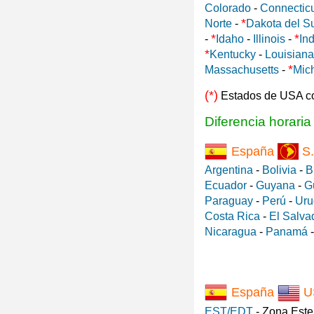
Colorado
-
Connectic
*
Norte
-
Dakota del S
*
*
-
Idaho
-
Illinois
-
In
*
Kentucky
-
Louisiana
*
Massachusetts
-
Mic
(*)
Estados de USA c
Diferencia horari
España
S.
Argentina
-
Bolivia
-
B
Ecuador
-
Guyana
-
G
Paraguay
-
Perú
-
Uru
Costa Rica
-
El Salva
Nicaragua
-
Panamá
España
U
EST/EDT
- Zona Est