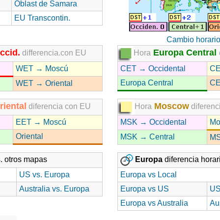
Óblast de Samara
EU Transcontin.
Cambio horari
ccid.
Europa Central
differencia.con EU
Hora
WET → Moscú
CET → Occidental
CE
Europa Central
CE
WET → Oriental
iental
Moscow
diferencia con EU
Hora
diferenc
EET → Moscú
MSK → Occidental
Mo
Oriental
MSK → Central
MS
. otros mapas
Europa
diferencia horar
US vs. Europa
Europa vs Local
Australia vs. Europa
Europa vs US
US
Europa vs Australia
Au