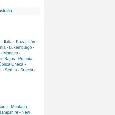
stralia
a
-
Italia
-
Kazajistán
-
ania
-
Luxemburgo
-
-
Mónaco
-
es Bajos
-
Polonia
-
ública Checa
-
o
-
Serbia
-
Suecia
-
ouri
-
Montana
-
Hampshire
-
New