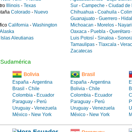
tro
Illinois
-
Texas
Sur
-
Campeche
-
Ciudad de
ntaña
Colorado
-
Nuevo
Chihuahua
-
Coahuila
-
Coli
Guanajuato
-
Guerrero
-
Hida
fico
California
-
Washington
Michoacan
-
Morelos
-
Nayari
Alaska
Oaxaca
-
Puebla
-
Querétaro
a
Islas Aleutianas
Luis Potosí
-
Sinaloa
-
Sonor
Tamaulipas
-
Tlaxcala
-
Verac
Zacatecas
a Sudamérica
Bolivia
Brasil
España
-
Argentina
España
-
Argentina
E
Brasil
-
Chile
Bolivia
-
Chile
B
Colombia
-
Ecuador
Colombia
-
Ecuador
C
Paraguay
-
Perú
Paraguay
-
Perú
P
Uruguay
-
Venezuela
Uruguay
-
Venezuela
U
México
-
New York
México
-
New York
M