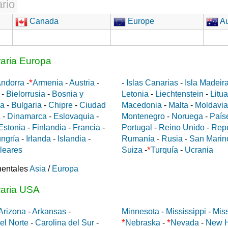
rio
Canada
Europe
Au
raria Europa
*
ndorra
-
Armenia
-
Austria
-
-
Islas Canarias
-
Isla Madeir
-
Bielorrusia
-
Bosnia y
Letonia
-
Liechtenstein
-
Litu
da
-
Bulgaria
-
Chipre
-
Ciudad
Macedonia
-
Malta
-
Moldavia
a
-
Dinamarca
-
Eslovaquia
-
Montenegro
-
Noruega
-
País
Estonia
-
Finlandia
-
Francia
-
Portugal
-
Reino Unido
-
Rep
ngría
-
Irlanda
-
Islandia
-
Rumanía
-
Rusia
-
San Marin
*
aleares
Suiza
-
Turquía
-
Ucrania
nentales
Asia
/
Europa
raria USA
Arizona
-
Arkansas
-
Minnesota
-
Mississippi
-
Miss
*
*
el Norte
-
Carolina del Sur
-
Nebraska
-
Nevada
-
New 