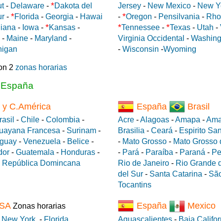
*
ut
-
Delaware
-
Dakota del
Jersey
-
New Mexico
-
New Y
*
*
ur
-
Florida
-
Georgia
-
Hawai
-
Oregon
-
Pensilvania
-
Rho
*
*
*
diana
-
Iowa
-
Kansas
-
Tennessee
-
Texas
-
Utah
-
-
Maine
-
Maryland
-
Virginia Occidental
-
Washing
higan
-
Wisconsin
-
Wyoming
on 2
zonas horarias
a España
 y C.América
España
Brasil
rasil
-
Chile
-
Colombia
-
Acre
-
Alagoas
-
Amapa
-
Ama
uayana Francesa
-
Surinam
-
Brasilia
-
Ceará
-
Espirito Sa
guay
-
Venezuela
-
Belice
-
-
Mato Grosso
-
Mato Grosso 
dor
-
Guatemala
-
Honduras
-
-
Pará
-
Paraíba
-
Paraná
-
Pe
-
República Domincana
Rio de Janeiro
-
Rio Grande d
del Sur
-
Santa Catarina
-
São
Tocantins
SA
España
Mexico
Zonas horarias
e
New York
-
Florida
Aguascalientes
-
Baja Califor