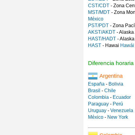
CST/CDT
- Zona Cen
MST/MDT
- Zona Mo
México
PST/PDT
- Zona Pací
AKST/AKDT
- Alaska
HAST/HADT
- Alask
HAST
- Hawai
Hawái
Diferencia horari
Argentina
España
-
Bolivia
Brasil
-
Chile
Colombia
-
Ecuador
Paraguay
-
Perú
Uruguay
-
Venezuela
México
-
New York