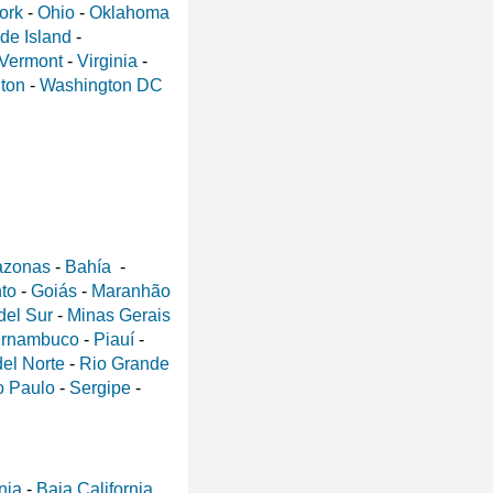
ork
-
Ohio
-
Oklahoma
de Island
-
Vermont
-
Virginia
-
ton
-
Washington DC
zonas
-
Bahía
-
nto
-
Goiás
-
Maranhão
del Sur
-
Minas Gerais
rnambuco
-
Piauí
-
el Norte
-
Rio Grande
 Paulo
-
Sergipe
-
nia
-
Baja California