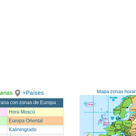
Mapa zonas horar
arias
+Países
raria con zonas de Europa
Hora Moscú
Europa Oriental
Kaliningrado