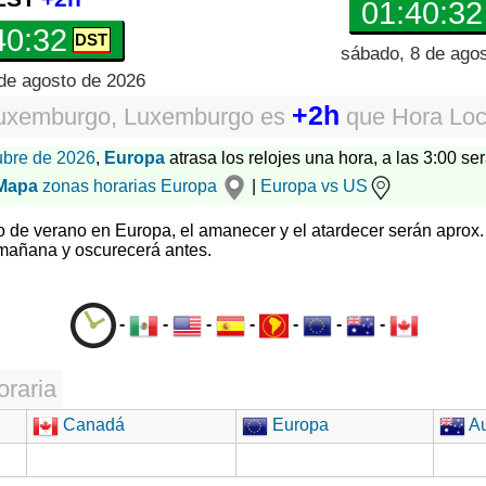
01:40:32
40:32
sábado, 8 de ago
de agosto de 2026
+2h
uxemburgo, Luxemburgo
es
que
Hora Loc
ubre de 2026
,
Europa
atrasa los relojes una hora, a las 3:00 ser
Mapa
zonas horarias
Europa
|
Europa vs US
io de verano en Europa, el amanecer y el atardecer serán aprox.
 mañana y oscurecerá antes.
-
-
-
-
-
-
-
oraria
Canadá
Europa
Au