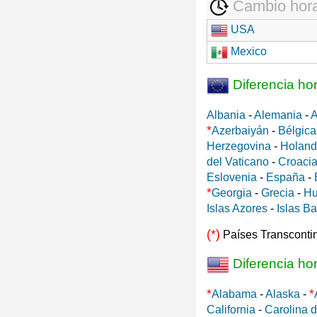
Cambio hora
USA
Mexico
Diferencia ho
Albania
-
Alemania
-
A
*
Azerbaiyán
-
Bélgica
Herzegovina
-
Holan
del Vaticano
-
Croaci
Eslovenia
-
España
-
*
Georgia
-
Grecia
-
Hu
Islas Azores
-
Islas B
(*)
Países Transconti
Diferencia ho
*
*
Alabama
-
Alaska
-
California
-
Carolina d