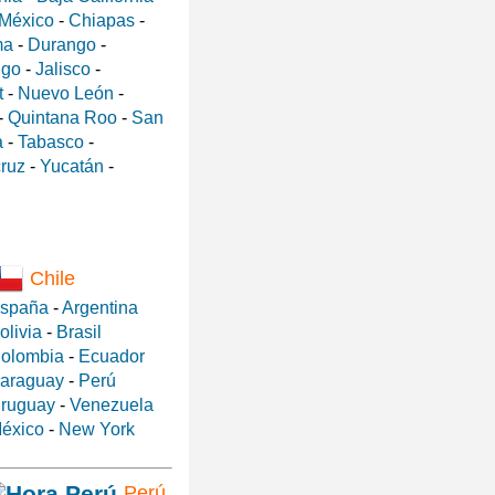
 México
-
Chiapas
-
ma
-
Durango
-
lgo
-
Jalisco
-
t
-
Nuevo León
-
-
Quintana Roo
-
San
a
-
Tabasco
-
ruz
-
Yucatán
-
Chile
spaña
-
Argentina
olivia
-
Brasil
olombia
-
Ecuador
araguay
-
Perú
ruguay
-
Venezuela
éxico
-
New York
Perú