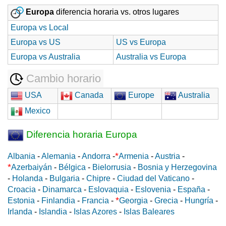
Europa
diferencia horaria vs. otros lugares
Europa vs Local
Europa vs US
US vs Europa
Europa vs Australia
Australia vs Europa
Cambio horario
USA
Canada
Europe
Australia
Mexico
Diferencia horaria Europa
*
Albania
-
Alemania
-
Andorra
-
Armenia
-
Austria
-
*
Azerbaiyán
-
Bélgica
-
Bielorrusia
-
Bosnia y Herzegovina
-
Holanda
-
Bulgaria
-
Chipre
-
Ciudad del Vaticano
-
Croacia
-
Dinamarca
-
Eslovaquia
-
Eslovenia
-
España
-
*
Estonia
-
Finlandia
-
Francia
-
Georgia
-
Grecia
-
Hungría
-
Irlanda
-
Islandia
-
Islas Azores
-
Islas Baleares