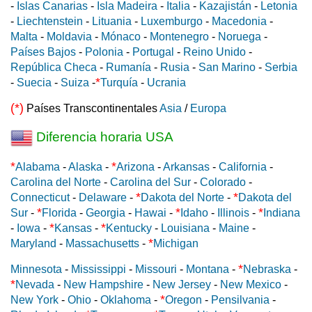
-
Islas Canarias
-
Isla Madeira
-
Italia
-
Kazajistán
-
Letonia
-
Liechtenstein
-
Lituania
-
Luxemburgo
-
Macedonia
-
Malta
-
Moldavia
-
Mónaco
-
Montenegro
-
Noruega
-
Países Bajos
-
Polonia
-
Portugal
-
Reino Unido
-
República Checa
-
Rumanía
-
Rusia
-
San Marino
-
Serbia
*
-
Suecia
-
Suiza
-
Turquía
-
Ucrania
(*)
Países Transcontinentales
Asia
/
Europa
Diferencia horaria USA
*
*
Alabama
-
Alaska
-
Arizona
-
Arkansas
-
California
-
Carolina del Norte
-
Carolina del Sur
-
Colorado
-
*
*
Connecticut
-
Delaware
-
Dakota del Norte
-
Dakota del
*
*
*
Sur
-
Florida
-
Georgia
-
Hawai
-
Idaho
-
Illinois
-
Indiana
*
*
-
Iowa
-
Kansas
-
Kentucky
-
Louisiana
-
Maine
-
*
Maryland
-
Massachusetts
-
Michigan
*
Minnesota
-
Mississippi
-
Missouri
-
Montana
-
Nebraska
-
*
Nevada
-
New Hampshire
-
New Jersey
-
New Mexico
-
*
New York
-
Ohio
-
Oklahoma
-
Oregon
-
Pensilvania
-