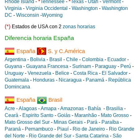
*
*
Rhode Island
-
Tennessee
-
Texas
-
Utah
-
Vermont
-
Virginia
-
Virginia Occidental
-
Washington
-
Washington
DC
-
Wisconsin
-
Wyoming
(*)
Estados de USA con 2
zonas horarias
Diferencia horaria España
España
S. y C.América
Argentina
-
Bolivia
-
Brasil
-
Chile
-
Colombia
-
Ecuador
-
Guyana
-
Guayana Francesa
-
Surinam
-
Paraguay
-
Perú
-
Uruguay
-
Venezuela
-
Belice
-
Costa Rica
-
El Salvador
-
Guatemala
-
Honduras
-
Nicaragua
-
Panamá
-
República
Domincana
España
Brasil
Acre
-
Alagoas
-
Amapa
-
Amazonas
-
Bahía
-
Brasilia
-
Ceará
-
Espirito Santo
-
Goiás
-
Maranhão
-
Mato Grosso
-
Mato Grosso del Sur
-
Minas Gerais
-
Pará
-
Paraíba
-
Paraná
-
Pernambuco
-
Piauí
-
Rio de Janeiro
-
Rio Grande
del Norte
-
Rio Grande del Sur
-
Santa Catarina
-
São