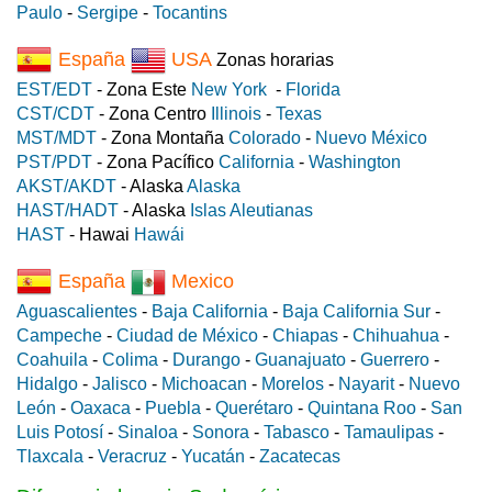
Paulo
-
Sergipe
-
Tocantins
España
USA
Zonas horarias
EST/EDT
- Zona Este
New York
-
Florida
CST/CDT
- Zona Centro
Illinois
-
Texas
MST/MDT
- Zona Montaña
Colorado
-
Nuevo México
PST/PDT
- Zona Pacífico
California
-
Washington
AKST/AKDT
- Alaska
Alaska
HAST/HADT
- Alaska
Islas Aleutianas
HAST
- Hawai
Hawái
España
Mexico
Aguascalientes
-
Baja California
-
Baja California Sur
-
Campeche
-
Ciudad de México
-
Chiapas
-
Chihuahua
-
Coahuila
-
Colima
-
Durango
-
Guanajuato
-
Guerrero
-
Hidalgo
-
Jalisco
-
Michoacan
-
Morelos
-
Nayarit
-
Nuevo
León
-
Oaxaca
-
Puebla
-
Querétaro
-
Quintana Roo
-
San
Luis Potosí
-
Sinaloa
-
Sonora
-
Tabasco
-
Tamaulipas
-
Tlaxcala
-
Veracruz
-
Yucatán
-
Zacatecas