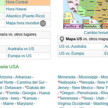
Hora Central
Hora Hawai
Atlantico (Puerto Rico)
Mapa hora mundial
Cambio horar
aria vs. otros lugares
Mapa US
vs. otros map
US vs. Australia
Au
Australia vs US
US vs. Europa
E
Europa vs US
raria USA
Arizona
-
Arkansas
-
Minnesota
-
Mississippi
-
Miss
*
*
el Norte
-
Carolina del Sur
-
Nebraska
-
Nevada
-
New 
*
ut
-
Delaware
-
Dakota del
Jersey
-
New Mexico
-
New Y
*
*
ur
-
Florida
-
Georgia
-
Hawai
-
Oregon
-
Pensilvania
-
Rho
*
*
*
diana
-
Iowa
-
Kansas
-
Tennessee
-
Texas
-
Utah
-
-
Maine
-
Maryland
-
Virginia Occidental
-
Washing