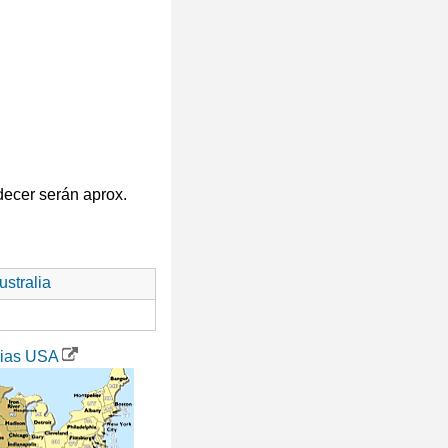
decer serán aprox.
stralia
rias USA