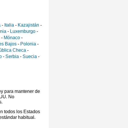
a
-
Italia
-
Kazajistán
-
ania
-
Luxemburgo
-
-
Mónaco
-
es Bajos
-
Polonia
-
ública Checa
-
o
-
Serbia
-
Suecia
-
ey para mantener de
 UU. No
s.
en todos los Estados
 estándar habitual.