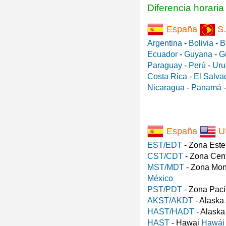
Diferencia horari
España
S.
Argentina
-
Bolivia
-
B
Ecuador
-
Guyana
-
G
Paraguay
-
Perú
-
Uru
Costa Rica
-
El Salva
Nicaragua
-
Panamá
España
U
EST/EDT
- Zona Est
CST/CDT
- Zona Cen
MST/MDT
- Zona Mo
México
PST/PDT
- Zona Pací
AKST/AKDT
- Alaska
HAST/HADT
- Alask
HAST
- Hawai
Hawái