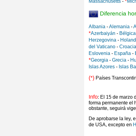
*
Massachusetts
-
Mic
Diferencia ho
Albania
-
Alemania
-
A
*
Azerbaiyán
-
Bélgica
Herzegovina
-
Holan
del Vaticano
-
Croaci
Eslovenia
-
España
-
*
Georgia
-
Grecia
-
Hu
Islas Azores
-
Islas B
(*)
Países Transconti
Info
: El 15 de marzo
forma permanente el 
obstante, seguirá vig
De aprobarse la ley, 
de USA, excepto en
H