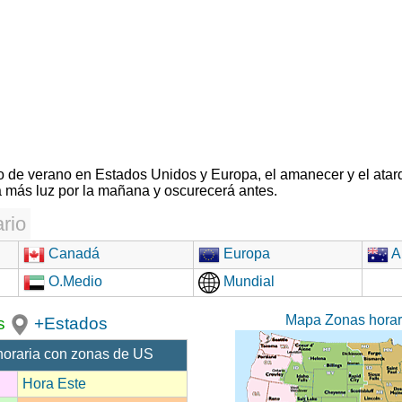
rio de verano en Estados Unidos y Europa, el amanecer y el atar
 más luz por la mañana y oscurecerá antes.
rio
Canadá
Europa
Au
O.Medio
Mundial
Mapa Zonas hora
s
+Estados
horaria con zonas de US
Hora Este