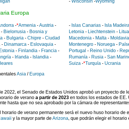
higan
-
Wisconsin
-
Wyoming
raria Europa
*
ndorra
-
Armenia
-
Austria
-
-
Islas Canarias
-
Isla Madeir
-
Bielorrusia
-
Bosnia y
Letonia
-
Liechtenstein
-
Litu
da
-
Bulgaria
-
Chipre
-
Ciudad
Macedonia
-
Malta
-
Moldavia
a
-
Dinamarca
-
Eslovaquia
-
Montenegro
-
Noruega
-
País
Estonia
-
Finlandia
-
Francia
-
Portugal
-
Reino Unido
-
Rep
ngría
-
Irlanda
-
Islandia
-
Rumanía
-
Rusia
-
San Marin
*
aleares
Suiza
-
Turquía
-
Ucrania
nentales
Asia
/
Europa
 de 2022, el Senado de Estados Unidos aprobó un proyecto de l
horario de verano
a partir de 2023
en todos los estados de EE.
ente hasta que no sea aprobado por la cámara de representante
el horario de verano permanente será el nuevo huso horario de 
awaii
y la mayor parte de
Arizona
, que podrán elegir el horario