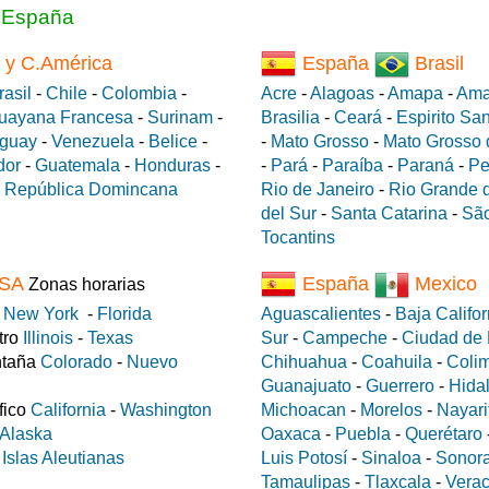
a España
 y C.América
España
Brasil
rasil
-
Chile
-
Colombia
-
Acre
-
Alagoas
-
Amapa
-
Ama
uayana Francesa
-
Surinam
-
Brasilia
-
Ceará
-
Espirito Sa
guay
-
Venezuela
-
Belice
-
-
Mato Grosso
-
Mato Grosso 
dor
-
Guatemala
-
Honduras
-
-
Pará
-
Paraíba
-
Paraná
-
Pe
-
República Domincana
Rio de Janeiro
-
Rio Grande d
del Sur
-
Santa Catarina
-
São
Tocantins
SA
España
Mexico
Zonas horarias
e
New York
-
Florida
Aguascalientes
-
Baja Califor
tro
Illinois
-
Texas
Sur
-
Campeche
-
Ciudad de
ntaña
Colorado
-
Nuevo
Chihuahua
-
Coahuila
-
Coli
Guanajuato
-
Guerrero
-
Hida
fico
California
-
Washington
Michoacan
-
Morelos
-
Nayari
Alaska
Oaxaca
-
Puebla
-
Querétaro
a
Islas Aleutianas
Luis Potosí
-
Sinaloa
-
Sonor
Tamaulipas
-
Tlaxcala
-
Verac