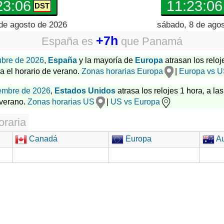
23:07
11:23:07
de agosto de 2026
sábado, 8 de ago
+7h
España
es
que
Panamá
ubre de 2026
,
España
y la mayoría de
Europa
atrasan los reloj
za el horario de verano.
Zonas horarias Europa
|
Europa vs 
embre de 2026
,
Estados Unidos
atrasa los relojes 1 hora, a las
 verano.
Zonas horarias US
|
US vs Europa
oraria
Canadá
Europa
Au