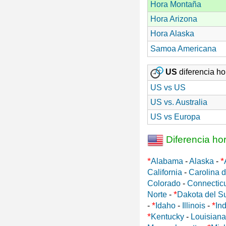
Hora Montaña
Hora Arizona
Hora Alaska
Samoa Americana
US
diferencia hor
US vs US
US vs. Australia
US vs Europa
Diferencia ho
*
*
Alabama
-
Alaska
-
California
-
Carolina d
Colorado
-
Connectic
*
Norte
-
Dakota del S
*
*
-
Idaho
-
Illinois
-
In
*
Kentucky
-
Louisiana