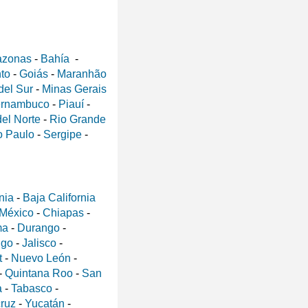
zonas
-
Bahía
-
nto
-
Goiás
-
Maranhão
del Sur
-
Minas Gerais
rnambuco
-
Piauí
-
el Norte
-
Rio Grande
 Paulo
-
Sergipe
-
nia
-
Baja California
 México
-
Chiapas
-
ma
-
Durango
-
lgo
-
Jalisco
-
t
-
Nuevo León
-
-
Quintana Roo
-
San
a
-
Tabasco
-
ruz
-
Yucatán
-