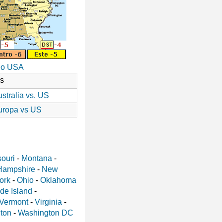
io USA
as
stralia vs. US
uropa vs US
ouri
-
Montana
-
Hampshire
-
New
ork
-
Ohio
-
Oklahoma
de Island
-
Vermont
-
Virginia
-
ton
-
Washington DC