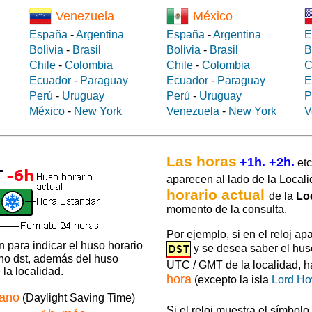
Venezuela
México
España
-
Argentina
España
-
Argentina
E
Bolivia
-
Brasil
Bolivia
-
Brasil
B
Chile
-
Colombia
Chile
-
Colombia
C
Ecuador
-
Paraguay
Ecuador
-
Paraguay
E
Perú
-
Uruguay
Perú
-
Uruguay
P
México
-
New York
Venezuela
-
New York
V
Las horas
+1h. +2h.
etc
aparecen al lado de la Locali
horario actual
de la
Lo
momento de la consulta.
Por ejemplo, si en el reloj ap
 para indicar el huso horario
y se desea saber el hus
 no dst, además del huso
UTC / GMT de la localidad, 
la localidad.
hora
(excepto la isla
Lord H
rano
(Daylight Saving Time)
Si el reloj muestra el símbolo