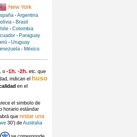
New York
spaña
-
Argentina
olivia
-
Brasil
hile
-
Colombia
cuador
-
Paraguay
erú
-
Uruguay
enezuela
-
México
-1h. -2h.
. o
etc. que
huso
dad, indican el
calidad
en el
arece el simbolo de
o horario estándar
restar una
habrá que
owe
30') de
Australia
se corresponde