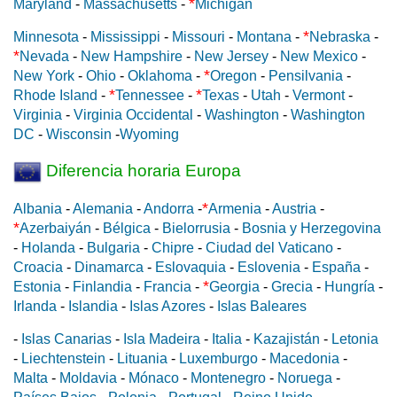
*
Maryland
-
Massachusetts
-
Michigan
*
Minnesota
-
Mississippi
-
Missouri
-
Montana
-
Nebraska
-
*
Nevada
-
New Hampshire
-
New Jersey
-
New Mexico
-
*
New York
-
Ohio
-
Oklahoma
-
Oregon
-
Pensilvania
-
*
*
Rhode Island
-
Tennessee
-
Texas
-
Utah
-
Vermont
-
Virginia
-
Virginia Occidental
-
Washington
-
Washington
DC
-
Wisconsin
-
Wyoming
Diferencia horaria Europa
*
Albania
-
Alemania
-
Andorra
-
Armenia
-
Austria
-
*
Azerbaiyán
-
Bélgica
-
Bielorrusia
-
Bosnia y Herzegovina
-
Holanda
-
Bulgaria
-
Chipre
-
Ciudad del Vaticano
-
Croacia
-
Dinamarca
-
Eslovaquia
-
Eslovenia
-
España
-
*
Estonia
-
Finlandia
-
Francia
-
Georgia
-
Grecia
-
Hungría
-
Irlanda
-
Islandia
-
Islas Azores
-
Islas Baleares
-
Islas Canarias
-
Isla Madeira
-
Italia
-
Kazajistán
-
Letonia
-
Liechtenstein
-
Lituania
-
Luxemburgo
-
Macedonia
-
Malta
-
Moldavia
-
Mónaco
-
Montenegro
-
Noruega
-