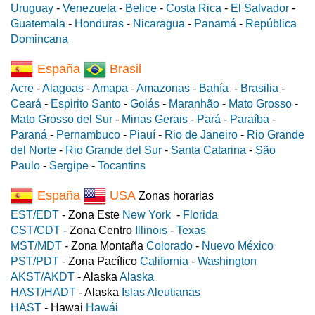
Uruguay
-
Venezuela
-
Belice
-
Costa Rica
-
El Salvador
-
Guatemala
-
Honduras
-
Nicaragua
-
Panamá
-
República
Domincana
España
Brasil
Acre
-
Alagoas
-
Amapa
-
Amazonas
-
Bahía
-
Brasilia
-
Ceará
-
Espirito Santo
-
Goiás
-
Maranhão
-
Mato Grosso
-
Mato Grosso del Sur
-
Minas Gerais
-
Pará
-
Paraíba
-
Paraná
-
Pernambuco
-
Piauí
-
Rio de Janeiro
-
Rio Grande
del Norte
-
Rio Grande del Sur
-
Santa Catarina
-
São
Paulo
-
Sergipe
-
Tocantins
España
USA
Zonas horarias
EST/EDT
- Zona Este
New York
-
Florida
CST/CDT
- Zona Centro
Illinois
-
Texas
MST/MDT
- Zona Montaña
Colorado
-
Nuevo México
PST/PDT
- Zona Pacífico
California
-
Washington
AKST/AKDT
- Alaska
Alaska
HAST/HADT
- Alaska
Islas Aleutianas
HAST
- Hawai
Hawái