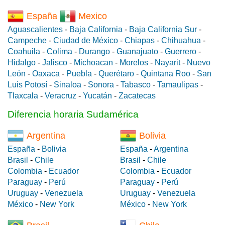
España
Mexico
Aguascalientes
-
Baja California
-
Baja California Sur
-
Campeche
-
Ciudad de México
-
Chiapas
-
Chihuahua
-
Coahuila
-
Colima
-
Durango
-
Guanajuato
-
Guerrero
-
Hidalgo
-
Jalisco
-
Michoacan
-
Morelos
-
Nayarit
-
Nuevo
León
-
Oaxaca
-
Puebla
-
Querétaro
-
Quintana Roo
-
San
Luis Potosí
-
Sinaloa
-
Sonora
-
Tabasco
-
Tamaulipas
-
Tlaxcala
-
Veracruz
-
Yucatán
-
Zacatecas
Diferencia horaria Sudamérica
Argentina
Bolivia
España
-
Bolivia
España
-
Argentina
Brasil
-
Chile
Brasil
-
Chile
Colombia
-
Ecuador
Colombia
-
Ecuador
Paraguay
-
Perú
Paraguay
-
Perú
Uruguay
-
Venezuela
Uruguay
-
Venezuela
México
-
New York
México
-
New York