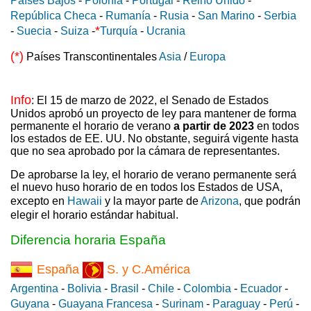
Países Bajos
-
Polonia
-
Portugal
-
Reino Unido
-
República Checa
-
Rumanía
-
Rusia
-
San Marino
-
Serbia
*
-
Suecia
-
Suiza
-
Turquía
-
Ucrania
(*)
Países Transcontinentales
Asia
/
Europa
Info
: El 15 de marzo de 2022, el Senado de Estados
Unidos aprobó un proyecto de ley para mantener de forma
permanente el horario de verano
a partir de 2023
en todos
los estados de EE. UU. No obstante, seguirá vigente hasta
que no sea aprobado por la cámara de representantes.
De aprobarse la ley, el horario de verano permanente será
el nuevo huso horario de en todos los Estados de USA,
excepto en
Hawaii
y la mayor parte de
Arizona
, que podrán
elegir el horario estándar habitual.
Diferencia horaria España
España
S. y C.América
Argentina
-
Bolivia
-
Brasil
-
Chile
-
Colombia
-
Ecuador
-
Guyana
-
Guayana Francesa
-
Surinam
-
Paraguay
-
Perú
-