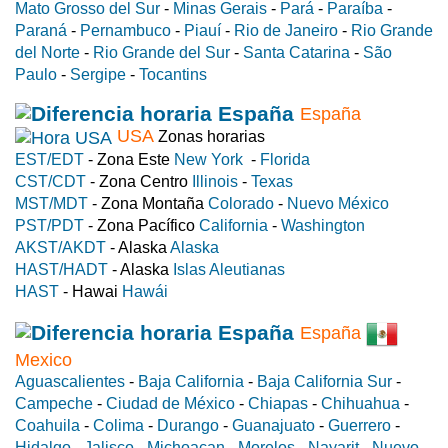
Mato Grosso del Sur
-
Minas Gerais
-
Pará
-
Paraíba
-
Paraná
-
Pernambuco
-
Piauí
-
Rio de Janeiro
-
Rio Grande
del Norte
-
Rio Grande del Sur
-
Santa Catarina
-
São
Paulo
-
Sergipe
-
Tocantins
España
USA
Zonas horarias
EST/EDT
- Zona Este
New York
-
Florida
CST/CDT
- Zona Centro
Illinois
-
Texas
MST/MDT
- Zona Montaña
Colorado
-
Nuevo México
PST/PDT
- Zona Pacífico
California
-
Washington
AKST/AKDT
- Alaska
Alaska
HAST/HADT
- Alaska
Islas Aleutianas
HAST
- Hawai
Hawái
España
Mexico
Aguascalientes
-
Baja California
-
Baja California Sur
-
Campeche
-
Ciudad de México
-
Chiapas
-
Chihuahua
-
Coahuila
-
Colima
-
Durango
-
Guanajuato
-
Guerrero
-
Hidalgo
-
Jalisco
-
Michoacan
-
Morelos
-
Nayarit
-
Nuevo