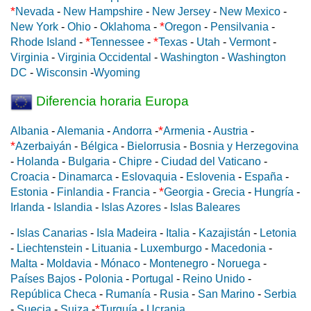
*
Nevada
-
New Hampshire
-
New Jersey
-
New Mexico
-
*
New York
-
Ohio
-
Oklahoma
-
Oregon
-
Pensilvania
-
*
*
Rhode Island
-
Tennessee
-
Texas
-
Utah
-
Vermont
-
Virginia
-
Virginia Occidental
-
Washington
-
Washington
DC
-
Wisconsin
-
Wyoming
Diferencia horaria Europa
*
Albania
-
Alemania
-
Andorra
-
Armenia
-
Austria
-
*
Azerbaiyán
-
Bélgica
-
Bielorrusia
-
Bosnia y Herzegovina
-
Holanda
-
Bulgaria
-
Chipre
-
Ciudad del Vaticano
-
Croacia
-
Dinamarca
-
Eslovaquia
-
Eslovenia
-
España
-
*
Estonia
-
Finlandia
-
Francia
-
Georgia
-
Grecia
-
Hungría
-
Irlanda
-
Islandia
-
Islas Azores
-
Islas Baleares
-
Islas Canarias
-
Isla Madeira
-
Italia
-
Kazajistán
-
Letonia
-
Liechtenstein
-
Lituania
-
Luxemburgo
-
Macedonia
-
Malta
-
Moldavia
-
Mónaco
-
Montenegro
-
Noruega
-
Países Bajos
-
Polonia
-
Portugal
-
Reino Unido
-
República Checa
-
Rumanía
-
Rusia
-
San Marino
-
Serbia
*
-
Suecia
-
Suiza
-
Turquía
-
Ucrania