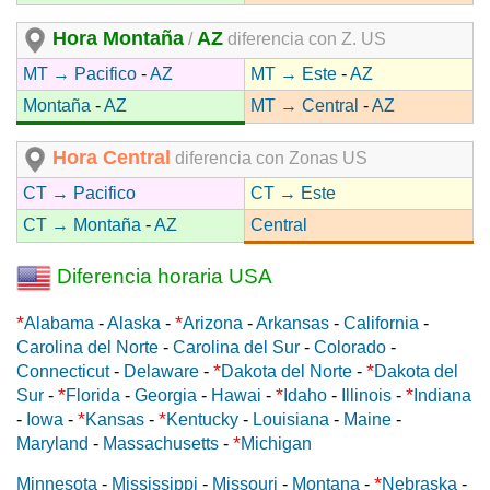
Hora Montaña
AZ
/
diferencia con Z. US
MT → Pacifico
-
AZ
MT → Este
-
AZ
Montaña
-
AZ
MT → Central
-
AZ
Hora Central
diferencia con Zonas US
CT → Pacifico
CT → Este
CT → Montaña
-
AZ
Central
Diferencia horaria USA
*
*
Alabama
-
Alaska
-
Arizona
-
Arkansas
-
California
-
Carolina del Norte
-
Carolina del Sur
-
Colorado
-
*
*
Connecticut
-
Delaware
-
Dakota del Norte
-
Dakota del
*
*
*
Sur
-
Florida
-
Georgia
-
Hawai
-
Idaho
-
Illinois
-
Indiana
*
*
-
Iowa
-
Kansas
-
Kentucky
-
Louisiana
-
Maine
-
*
Maryland
-
Massachusetts
-
Michigan
*
Minnesota
-
Mississippi
-
Missouri
-
Montana
-
Nebraska
-