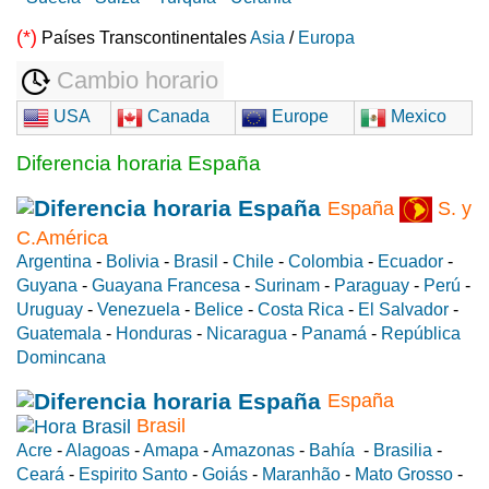
(*)
Países Transcontinentales
Asia
/
Europa
Cambio horario
USA
Canada
Europe
Mexico
Diferencia horaria España
España
S. y
C.América
Argentina
-
Bolivia
-
Brasil
-
Chile
-
Colombia
-
Ecuador
-
Guyana
-
Guayana Francesa
-
Surinam
-
Paraguay
-
Perú
-
Uruguay
-
Venezuela
-
Belice
-
Costa Rica
-
El Salvador
-
Guatemala
-
Honduras
-
Nicaragua
-
Panamá
-
República
Domincana
España
Brasil
Acre
-
Alagoas
-
Amapa
-
Amazonas
-
Bahía
-
Brasilia
-
Ceará
-
Espirito Santo
-
Goiás
-
Maranhão
-
Mato Grosso
-