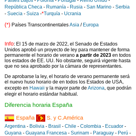
Países Bajos
-
Polonia
-
Portugal
-
Reino Unido
-
República Checa
-
Rumanía
-
Rusia
-
San Marino
-
Serbia
*
-
Suecia
-
Suiza
-
Turquía
-
Ucrania
(*)
Países Transcontinentales
Asia
/
Europa
Info
: El 15 de marzo de 2022, el Senado de Estados
Unidos aprobó un proyecto de ley para mantener de forma
permanente el horario de verano
a partir de 2023
en todos
los estados de EE. UU. No obstante, seguirá vigente hasta
que no sea aprobado por la cámara de representantes.
De aprobarse la ley, el horario de verano permanente será
el nuevo huso horario de en todos los Estados de USA,
excepto en
Hawaii
y la mayor parte de
Arizona
, que podrán
elegir el horario estándar habitual.
Diferencia horaria España
España
S. y C.América
Argentina
-
Bolivia
-
Brasil
-
Chile
-
Colombia
-
Ecuador
-
Guyana
-
Guayana Francesa
-
Surinam
-
Paraguay
-
Perú
-