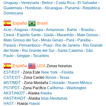
Uruguay
-
Venezuela
-
Belice
-
Costa Rica
-
El Salvador
-
Guatemala
-
Honduras
-
Nicaragua
-
Panamá
-
República
Domincana
España
Brasil
Acre
-
Alagoas
-
Amapa
-
Amazonas
-
Bahía
-
Brasilia
-
Ceará
-
Espirito Santo
-
Goiás
-
Maranhão
-
Mato Grosso
-
Mato Grosso del Sur
-
Minas Gerais
-
Pará
-
Paraíba
-
Paraná
-
Pernambuco
-
Piauí
-
Rio de Janeiro
-
Rio Grande
del Norte
-
Rio Grande del Sur
-
Santa Catarina
-
São
Paulo
-
Sergipe
-
Tocantins
España
USA
Zonas horarias
EST/EDT
- Zona Este
New York
-
Florida
CST/CDT
- Zona Centro
Illinois
-
Texas
MST/MDT
- Zona Montaña
Colorado
-
Nuevo México
PST/PDT
- Zona Pacífico
California
-
Washington
AKST/AKDT
- Alaska
Alaska
HAST/HADT
- Alaska
Islas Aleutianas
HAST
- Hawai
Hawái