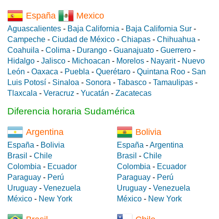
España
Mexico
Aguascalientes
-
Baja California
-
Baja California Sur
-
Campeche
-
Ciudad de México
-
Chiapas
-
Chihuahua
-
Coahuila
-
Colima
-
Durango
-
Guanajuato
-
Guerrero
-
Hidalgo
-
Jalisco
-
Michoacan
-
Morelos
-
Nayarit
-
Nuevo
León
-
Oaxaca
-
Puebla
-
Querétaro
-
Quintana Roo
-
San
Luis Potosí
-
Sinaloa
-
Sonora
-
Tabasco
-
Tamaulipas
-
Tlaxcala
-
Veracruz
-
Yucatán
-
Zacatecas
Diferencia horaria Sudamérica
Argentina
Bolivia
España
-
Bolivia
España
-
Argentina
Brasil
-
Chile
Brasil
-
Chile
Colombia
-
Ecuador
Colombia
-
Ecuador
Paraguay
-
Perú
Paraguay
-
Perú
Uruguay
-
Venezuela
Uruguay
-
Venezuela
México
-
New York
México
-
New York