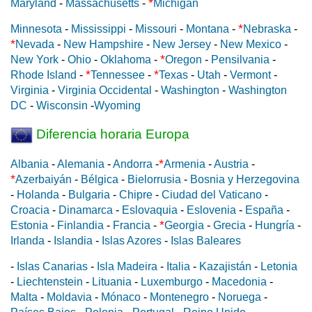
*
Maryland
-
Massachusetts
-
Michigan
*
Minnesota
-
Mississippi
-
Missouri
-
Montana
-
Nebraska
-
*
Nevada
-
New Hampshire
-
New Jersey
-
New Mexico
-
*
New York
-
Ohio
-
Oklahoma
-
Oregon
-
Pensilvania
-
*
*
Rhode Island
-
Tennessee
-
Texas
-
Utah
-
Vermont
-
Virginia
-
Virginia Occidental
-
Washington
-
Washington
DC
-
Wisconsin
-
Wyoming
Diferencia horaria Europa
*
Albania
-
Alemania
-
Andorra
-
Armenia
-
Austria
-
*
Azerbaiyán
-
Bélgica
-
Bielorrusia
-
Bosnia y Herzegovina
-
Holanda
-
Bulgaria
-
Chipre
-
Ciudad del Vaticano
-
Croacia
-
Dinamarca
-
Eslovaquia
-
Eslovenia
-
España
-
*
Estonia
-
Finlandia
-
Francia
-
Georgia
-
Grecia
-
Hungría
-
Irlanda
-
Islandia
-
Islas Azores
-
Islas Baleares
-
Islas Canarias
-
Isla Madeira
-
Italia
-
Kazajistán
-
Letonia
-
Liechtenstein
-
Lituania
-
Luxemburgo
-
Macedonia
-
Malta
-
Moldavia
-
Mónaco
-
Montenegro
-
Noruega
-