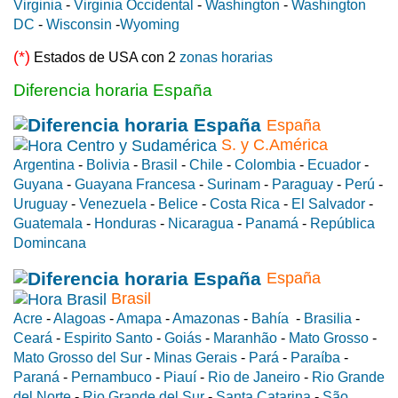
Virginia
-
Virginia Occidental
-
Washington
-
Washington
DC
-
Wisconsin
-
Wyoming
(*)
Estados de USA con 2
zonas horarias
Diferencia horaria España
España
S. y C.América
Argentina
-
Bolivia
-
Brasil
-
Chile
-
Colombia
-
Ecuador
-
Guyana
-
Guayana Francesa
-
Surinam
-
Paraguay
-
Perú
-
Uruguay
-
Venezuela
-
Belice
-
Costa Rica
-
El Salvador
-
Guatemala
-
Honduras
-
Nicaragua
-
Panamá
-
República
Domincana
España
Brasil
Acre
-
Alagoas
-
Amapa
-
Amazonas
-
Bahía
-
Brasilia
-
Ceará
-
Espirito Santo
-
Goiás
-
Maranhão
-
Mato Grosso
-
Mato Grosso del Sur
-
Minas Gerais
-
Pará
-
Paraíba
-
Paraná
-
Pernambuco
-
Piauí
-
Rio de Janeiro
-
Rio Grande
del Norte
-
Rio Grande del Sur
-
Santa Catarina
-
São