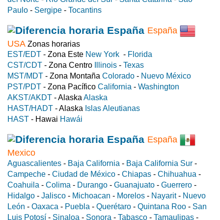
Paulo
-
Sergipe
-
Tocantins
España
USA
Zonas horarias
EST/EDT
- Zona Este
New York
-
Florida
CST/CDT
- Zona Centro
Illinois
-
Texas
MST/MDT
- Zona Montaña
Colorado
-
Nuevo México
PST/PDT
- Zona Pacífico
California
-
Washington
AKST/AKDT
- Alaska
Alaska
HAST/HADT
- Alaska
Islas Aleutianas
HAST
- Hawai
Hawái
España
Mexico
Aguascalientes
-
Baja California
-
Baja California Sur
-
Campeche
-
Ciudad de México
-
Chiapas
-
Chihuahua
-
Coahuila
-
Colima
-
Durango
-
Guanajuato
-
Guerrero
-
Hidalgo
-
Jalisco
-
Michoacan
-
Morelos
-
Nayarit
-
Nuevo
León
-
Oaxaca
-
Puebla
-
Querétaro
-
Quintana Roo
-
San
Luis Potosí
-
Sinaloa
-
Sonora
-
Tabasco
-
Tamaulipas
-