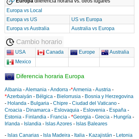
Europa
diferencia horaria vs. otros lugares
Europa vs Local
Europa vs US
US vs Europa
Europa vs Australia
Australia vs Europa
Cambio horario
USA
Canada
Europe
Australia
Mexico
Diferencia horaria Europa
*
Albania
-
Alemania
-
Andorra
-
Armenia
-
Austria
-
*
Azerbaiyán
-
Bélgica
-
Bielorrusia
-
Bosnia y Herzegovina
-
Holanda
-
Bulgaria
-
Chipre
-
Ciudad del Vaticano
-
Croacia
-
Dinamarca
-
Eslovaquia
-
Eslovenia
-
España
-
*
Estonia
-
Finlandia
-
Francia
-
Georgia
-
Grecia
-
Hungría
-
Irlanda
-
Islandia
-
Islas Azores
-
Islas Baleares
-
Islas Canarias
-
Isla Madeira
-
Italia
-
Kazajistán
-
Letonia