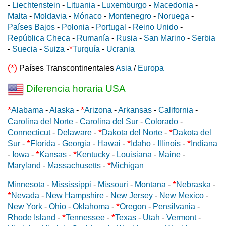
-
Liechtenstein
-
Lituania
-
Luxemburgo
-
Macedonia
-
Malta
-
Moldavia
-
Mónaco
-
Montenegro
-
Noruega
-
Países Bajos
-
Polonia
-
Portugal
-
Reino Unido
-
República Checa
-
Rumanía
-
Rusia
-
San Marino
-
Serbia
*
-
Suecia
-
Suiza
-
Turquía
-
Ucrania
(*)
Países Transcontinentales
Asia
/
Europa
Diferencia horaria USA
*
*
Alabama
-
Alaska
-
Arizona
-
Arkansas
-
California
-
Carolina del Norte
-
Carolina del Sur
-
Colorado
-
*
*
Connecticut
-
Delaware
-
Dakota del Norte
-
Dakota del
*
*
*
Sur
-
Florida
-
Georgia
-
Hawai
-
Idaho
-
Illinois
-
Indiana
*
*
-
Iowa
-
Kansas
-
Kentucky
-
Louisiana
-
Maine
-
*
Maryland
-
Massachusetts
-
Michigan
*
Minnesota
-
Mississippi
-
Missouri
-
Montana
-
Nebraska
-
*
Nevada
-
New Hampshire
-
New Jersey
-
New Mexico
-
*
New York
-
Ohio
-
Oklahoma
-
Oregon
-
Pensilvania
-
*
*
Rhode Island
-
Tennessee
-
Texas
-
Utah
-
Vermont
-