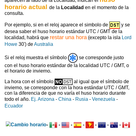
aparecen al lado de la Localidad, indican el
horario actual
de la
Localidad
en el momento de la
consulta.
Por ejemplo, si en el reloj aparece el simbolo de
y se
desea saber el huso horario estándar UTC / GMT de la
restar una hora
localidad, habrá que
(excepto la isla
Lord
Howe
30') de
Australia
Si el reloj muestra el símbolo
se corresponde justo
con el huso horario estándar de la localidad UTC / GMT, o
el horario de invierno.
La hora con el símbolo
al igual que el símbolo de
invierno, se corresponde con la hora estándar UTC / GMT,
con la diferencia de que no varía el huso horario durante
todo el año.
Ej. Arizona
-
China
-
Rusia
-
Venezuela
-
Ecuador
-
-
-
-
-
-
-