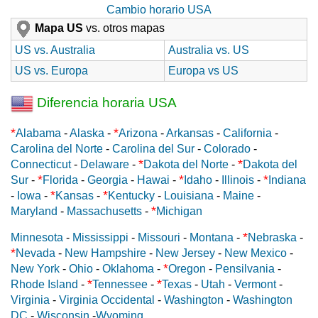
Cambio horario USA
Mapa US
vs. otros mapas
US vs. Australia
Australia vs. US
US vs. Europa
Europa vs US
Diferencia horaria USA
*
*
Alabama
-
Alaska
-
Arizona
-
Arkansas
-
California
-
Carolina del Norte
-
Carolina del Sur
-
Colorado
-
*
*
Connecticut
-
Delaware
-
Dakota del Norte
-
Dakota del
*
*
*
Sur
-
Florida
-
Georgia
-
Hawai
-
Idaho
-
Illinois
-
Indiana
*
*
-
Iowa
-
Kansas
-
Kentucky
-
Louisiana
-
Maine
-
*
Maryland
-
Massachusetts
-
Michigan
*
Minnesota
-
Mississippi
-
Missouri
-
Montana
-
Nebraska
-
*
Nevada
-
New Hampshire
-
New Jersey
-
New Mexico
-
*
New York
-
Ohio
-
Oklahoma
-
Oregon
-
Pensilvania
-
*
*
Rhode Island
-
Tennessee
-
Texas
-
Utah
-
Vermont
-
Virginia
-
Virginia Occidental
-
Washington
-
Washington
DC
-
Wisconsin
-
Wyoming