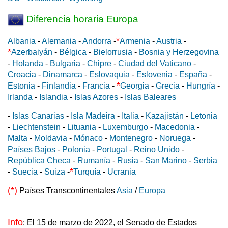
Diferencia horaria Europa
*
Albania
-
Alemania
-
Andorra
-
Armenia
-
Austria
-
*
Azerbaiyán
-
Bélgica
-
Bielorrusia
-
Bosnia y Herzegovina
-
Holanda
-
Bulgaria
-
Chipre
-
Ciudad del Vaticano
-
Croacia
-
Dinamarca
-
Eslovaquia
-
Eslovenia
-
España
-
*
Estonia
-
Finlandia
-
Francia
-
Georgia
-
Grecia
-
Hungría
-
Irlanda
-
Islandia
-
Islas Azores
-
Islas Baleares
-
Islas Canarias
-
Isla Madeira
-
Italia
-
Kazajistán
-
Letonia
-
Liechtenstein
-
Lituania
-
Luxemburgo
-
Macedonia
-
Malta
-
Moldavia
-
Mónaco
-
Montenegro
-
Noruega
-
Países Bajos
-
Polonia
-
Portugal
-
Reino Unido
-
República Checa
-
Rumanía
-
Rusia
-
San Marino
-
Serbia
*
-
Suecia
-
Suiza
-
Turquía
-
Ucrania
(*)
Países Transcontinentales
Asia
/
Europa
Info
: El 15 de marzo de 2022, el Senado de Estados