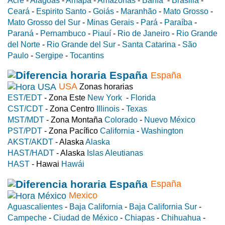
Acre
-
Alagoas
-
Amapa
-
Amazonas
-
Bahía
-
Brasilia
-
Ceará
-
Espirito Santo
-
Goiás
-
Maranhão
-
Mato Grosso
-
Mato Grosso del Sur
-
Minas Gerais
-
Pará
-
Paraíba
-
Paraná
-
Pernambuco
-
Piauí
-
Rio de Janeiro
-
Rio Grande
del Norte
-
Rio Grande del Sur
-
Santa Catarina
-
São
Paulo
-
Sergipe
-
Tocantins
España
USA
Zonas horarias
EST/EDT
- Zona Este
New York
-
Florida
CST/CDT
- Zona Centro
Illinois
-
Texas
MST/MDT
- Zona Montaña
Colorado
-
Nuevo México
PST/PDT
- Zona Pacífico
California
-
Washington
AKST/AKDT
- Alaska
Alaska
HAST/HADT
- Alaska
Islas Aleutianas
HAST
- Hawai
Hawái
España
Mexico
Aguascalientes
-
Baja California
-
Baja California Sur
-
Campeche
-
Ciudad de México
-
Chiapas
-
Chihuahua
-