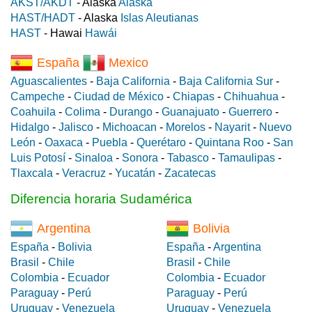
AKST/AKDT
- Alaska
Alaska
HAST/HADT
- Alaska
Islas Aleutianas
HAST
- Hawai
Hawái
España
Mexico
Aguascalientes
-
Baja California
-
Baja California Sur
-
Campeche
-
Ciudad de México
-
Chiapas
-
Chihuahua
-
Coahuila
-
Colima
-
Durango
-
Guanajuato
-
Guerrero
-
Hidalgo
-
Jalisco
-
Michoacan
-
Morelos
-
Nayarit
-
Nuevo
León
-
Oaxaca
-
Puebla
-
Querétaro
-
Quintana Roo
-
San
Luis Potosí
-
Sinaloa
-
Sonora
-
Tabasco
-
Tamaulipas
-
Tlaxcala
-
Veracruz
-
Yucatán
-
Zacatecas
Diferencia horaria Sudamérica
Argentina
Bolivia
España
-
Bolivia
España
-
Argentina
Brasil
-
Chile
Brasil
-
Chile
Colombia
-
Ecuador
Colombia
-
Ecuador
Paraguay
-
Perú
Paraguay
-
Perú
Uruguay
-
Venezuela
Uruguay
-
Venezuela