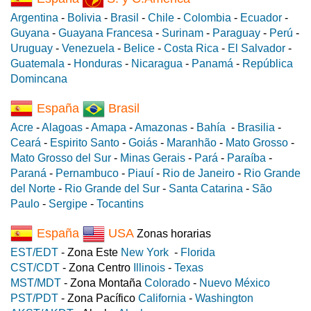
Argentina
-
Bolivia
-
Brasil
-
Chile
-
Colombia
-
Ecuador
-
Guyana
-
Guayana Francesa
-
Surinam
-
Paraguay
-
Perú
-
Uruguay
-
Venezuela
-
Belice
-
Costa Rica
-
El Salvador
-
Guatemala
-
Honduras
-
Nicaragua
-
Panamá
-
República
Domincana
España
Brasil
Acre
-
Alagoas
-
Amapa
-
Amazonas
-
Bahía
-
Brasilia
-
Ceará
-
Espirito Santo
-
Goiás
-
Maranhão
-
Mato Grosso
-
Mato Grosso del Sur
-
Minas Gerais
-
Pará
-
Paraíba
-
Paraná
-
Pernambuco
-
Piauí
-
Rio de Janeiro
-
Rio Grande
del Norte
-
Rio Grande del Sur
-
Santa Catarina
-
São
Paulo
-
Sergipe
-
Tocantins
España
USA
Zonas horarias
EST/EDT
- Zona Este
New York
-
Florida
CST/CDT
- Zona Centro
Illinois
-
Texas
MST/MDT
- Zona Montaña
Colorado
-
Nuevo México
PST/PDT
- Zona Pacífico
California
-
Washington