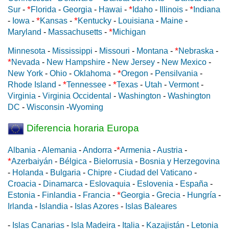
*
*
*
Sur
-
Florida
-
Georgia
-
Hawai
-
Idaho
-
Illinois
-
Indiana
*
*
-
Iowa
-
Kansas
-
Kentucky
-
Louisiana
-
Maine
-
*
Maryland
-
Massachusetts
-
Michigan
*
Minnesota
-
Mississippi
-
Missouri
-
Montana
-
Nebraska
-
*
Nevada
-
New Hampshire
-
New Jersey
-
New Mexico
-
*
New York
-
Ohio
-
Oklahoma
-
Oregon
-
Pensilvania
-
*
*
Rhode Island
-
Tennessee
-
Texas
-
Utah
-
Vermont
-
Virginia
-
Virginia Occidental
-
Washington
-
Washington
DC
-
Wisconsin
-
Wyoming
Diferencia horaria Europa
*
Albania
-
Alemania
-
Andorra
-
Armenia
-
Austria
-
*
Azerbaiyán
-
Bélgica
-
Bielorrusia
-
Bosnia y Herzegovina
-
Holanda
-
Bulgaria
-
Chipre
-
Ciudad del Vaticano
-
Croacia
-
Dinamarca
-
Eslovaquia
-
Eslovenia
-
España
-
*
Estonia
-
Finlandia
-
Francia
-
Georgia
-
Grecia
-
Hungría
-
Irlanda
-
Islandia
-
Islas Azores
-
Islas Baleares
-
Islas Canarias
-
Isla Madeira
-
Italia
-
Kazajistán
-
Letonia