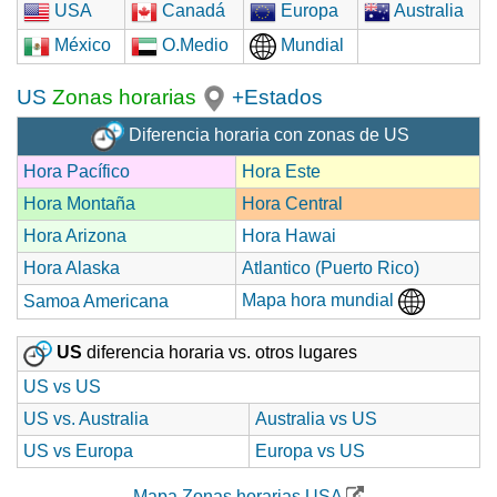
USA
Canadá
Europa
Australia
México
O.Medio
Mundial
US
Zonas horarias
+Estados
Diferencia horaria con zonas de US
Hora Pacífico
Hora Este
Hora Montaña
Hora Central
Hora Arizona
Hora Hawai
Hora Alaska
Atlantico (Puerto Rico)
Mapa hora mundial
Samoa Americana
US
diferencia horaria vs. otros lugares
US vs US
US vs. Australia
Australia vs US
US vs Europa
Europa vs US
Mapa Zonas horarias USA