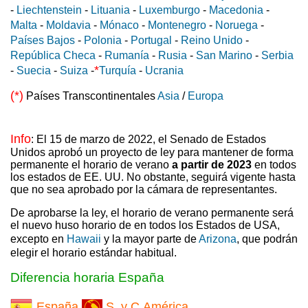
-
Liechtenstein
-
Lituania
-
Luxemburgo
-
Macedonia
-
Malta
-
Moldavia
-
Mónaco
-
Montenegro
-
Noruega
-
Países Bajos
-
Polonia
-
Portugal
-
Reino Unido
-
República Checa
-
Rumanía
-
Rusia
-
San Marino
-
Serbia
*
-
Suecia
-
Suiza
-
Turquía
-
Ucrania
(*)
Países Transcontinentales
Asia
/
Europa
Info
: El 15 de marzo de 2022, el Senado de Estados
Unidos aprobó un proyecto de ley para mantener de forma
permanente el horario de verano
a partir de 2023
en todos
los estados de EE. UU. No obstante, seguirá vigente hasta
que no sea aprobado por la cámara de representantes.
De aprobarse la ley, el horario de verano permanente será
el nuevo huso horario de en todos los Estados de USA,
excepto en
Hawaii
y la mayor parte de
Arizona
, que podrán
elegir el horario estándar habitual.
Diferencia horaria España
España
S. y C.América