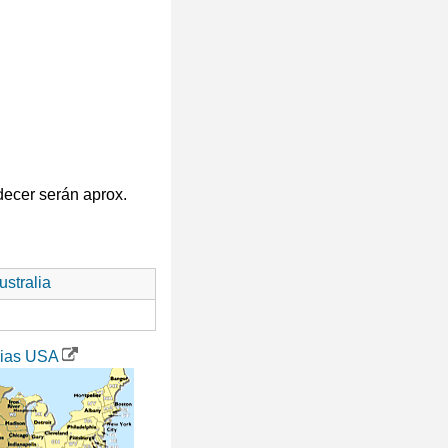
decer serán aprox.
stralia
rias USA