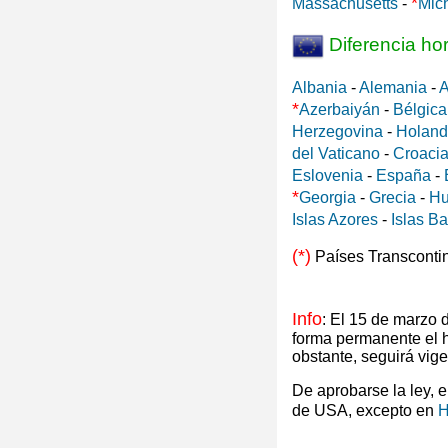
*
Massachusetts
-
Mic
Diferencia ho
Albania
-
Alemania
-
A
*
Azerbaiyán
-
Bélgica
Herzegovina
-
Holan
del Vaticano
-
Croaci
Eslovenia
-
España
-
*
Georgia
-
Grecia
-
Hu
Islas Azores
-
Islas B
(*)
Países Transconti
Info
: El 15 de marzo
forma permanente el 
obstante, seguirá vig
De aprobarse la ley, 
de USA, excepto en
H