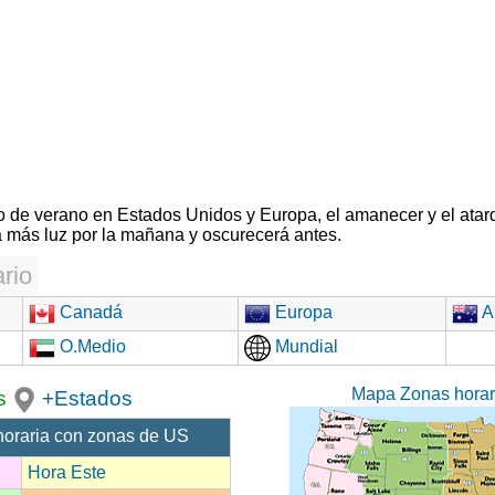
rio de verano en Estados Unidos y Europa, el amanecer y el atar
 más luz por la mañana y oscurecerá antes.
rio
Canadá
Europa
Au
O.Medio
Mundial
Mapa Zonas hora
s
+Estados
horaria con zonas de US
Hora Este