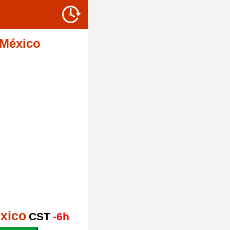
 México
xico
CST
-6h