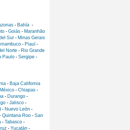
zonas
-
Bahía
-
nto
-
Goiás
-
Maranhão
del Sur
-
Minas Gerais
rnambuco
-
Piauí
-
el Norte
-
Rio Grande
 Paulo
-
Sergipe
-
nia
-
Baja California
 México
-
Chiapas
-
ma
-
Durango
-
lgo
-
Jalisco
-
t
-
Nuevo León
-
-
Quintana Roo
-
San
a
-
Tabasco
-
ruz
-
Yucatán
-