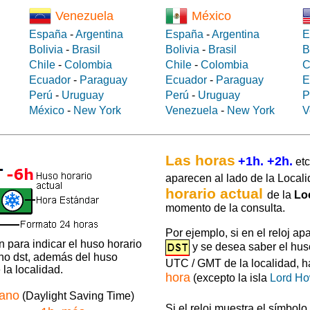
Venezuela
México
España
-
Argentina
España
-
Argentina
E
Bolivia
-
Brasil
Bolivia
-
Brasil
B
Chile
-
Colombia
Chile
-
Colombia
C
Ecuador
-
Paraguay
Ecuador
-
Paraguay
E
Perú
-
Uruguay
Perú
-
Uruguay
P
México
-
New York
Venezuela
-
New York
V
Las horas
+1h. +2h.
etc
aparecen al lado de la Locali
horario actual
de la
Lo
momento de la consulta.
Por ejemplo, si en el reloj ap
 para indicar el huso horario
y se desea saber el hus
 no dst, además del huso
UTC / GMT de la localidad, 
la localidad.
hora
(excepto la isla
Lord H
rano
(Daylight Saving Time)
Si el reloj muestra el símbolo