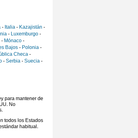
a
-
Italia
-
Kazajistán
-
ania
-
Luxemburgo
-
-
Mónaco
-
es Bajos
-
Polonia
-
ública Checa
-
o
-
Serbia
-
Suecia
-
ey para mantener de
 UU. No
s.
en todos los Estados
 estándar habitual.