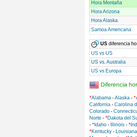
Hora Montaña
Hora Arizona
Hora Alaska
Samoa Americana
US
diferencia hor
US vs US
US vs. Australia
US vs Europa
Diferencia ho
*
*
Alabama
-
Alaska
-
California
-
Carolina d
Colorado
-
Connectic
*
Norte
-
Dakota del S
*
*
-
Idaho
-
Illinois
-
In
*
Kentucky
-
Louisiana