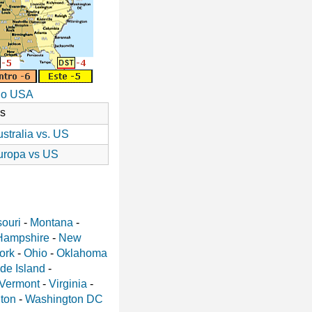
io USA
as
stralia vs. US
uropa vs US
ouri
-
Montana
-
Hampshire
-
New
ork
-
Ohio
-
Oklahoma
de Island
-
Vermont
-
Virginia
-
ton
-
Washington DC