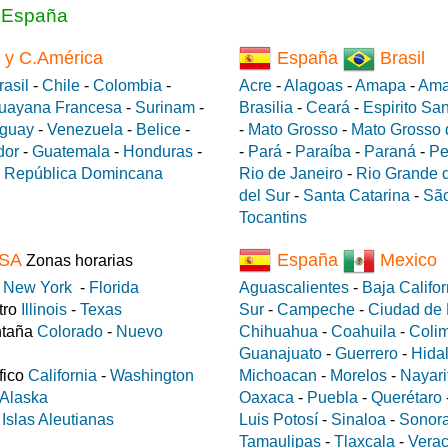
a España
 y C.América
España
Brasil
rasil
-
Chile
-
Colombia
-
Acre
-
Alagoas
-
Amapa
-
Ama
uayana Francesa
-
Surinam
-
Brasilia
-
Ceará
-
Espirito Sa
guay
-
Venezuela
-
Belice
-
-
Mato Grosso
-
Mato Grosso 
dor
-
Guatemala
-
Honduras
-
-
Pará
-
Paraíba
-
Paraná
-
Pe
-
República Domincana
Rio de Janeiro
-
Rio Grande d
del Sur
-
Santa Catarina
-
São
Tocantins
SA
España
Mexico
Zonas horarias
e
New York
-
Florida
Aguascalientes
-
Baja Califor
tro
Illinois
-
Texas
Sur
-
Campeche
-
Ciudad de
ntaña
Colorado
-
Nuevo
Chihuahua
-
Coahuila
-
Coli
Guanajuato
-
Guerrero
-
Hida
fico
California
-
Washington
Michoacan
-
Morelos
-
Nayari
Alaska
Oaxaca
-
Puebla
-
Querétaro
a
Islas Aleutianas
Luis Potosí
-
Sinaloa
-
Sonor
Tamaulipas
-
Tlaxcala
-
Verac