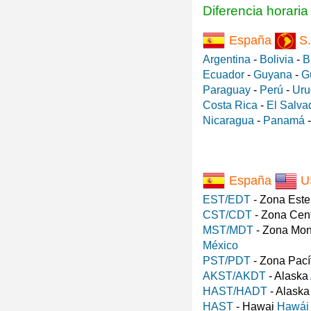
Diferencia horari
España
S.
Argentina
-
Bolivia
-
B
Ecuador
-
Guyana
-
G
Paraguay
-
Perú
-
Uru
Costa Rica
-
El Salva
Nicaragua
-
Panamá
España
U
EST/EDT
- Zona Est
CST/CDT
- Zona Cen
MST/MDT
- Zona Mo
México
PST/PDT
- Zona Pací
AKST/AKDT
- Alaska
HAST/HADT
- Alask
HAST
- Hawai
Hawái