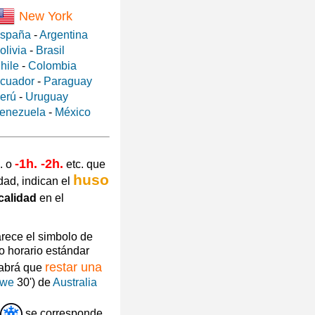
New York
spaña
-
Argentina
olivia
-
Brasil
hile
-
Colombia
cuador
-
Paraguay
erú
-
Uruguay
enezuela
-
México
-1h. -2h.
. o
etc. que
huso
dad, indican el
calidad
en el
arece el simbolo de
o horario estándar
restar una
habrá que
owe
30') de
Australia
se corresponde