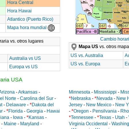
Hora Central
Hora Hawai
Atlantico (Puerto Rico)
Mapa hora mundial
Cambio horar
aria vs. otros lugares
Mapa US
vs. otros map
US vs. Australia
Au
Australia vs US
US vs. Europa
E
Europa vs US
raria USA
Arizona
-
Arkansas
-
Minnesota
-
Mississippi
-
Miss
*
*
el Norte
-
Carolina del Sur
-
Nebraska
-
Nevada
-
New 
*
ut
-
Delaware
-
Dakota del
Jersey
-
New Mexico
-
New Y
*
*
ur
-
Florida
-
Georgia
-
Hawai
-
Oregon
-
Pensilvania
-
Rho
*
*
*
diana
-
Iowa
-
Kansas
-
Tennessee
-
Texas
-
Utah
-
-
Maine
-
Maryland
-
Virginia Occidental
-
Washing