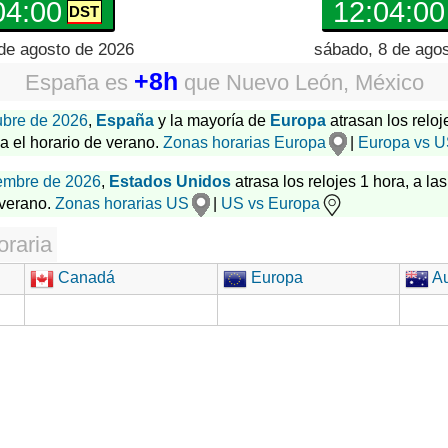
04:01
12:04:01
de agosto de 2026
sábado, 8 de ago
+8h
España
es
que
Nuevo León, México
ubre de 2026
,
España
y la mayoría de
Europa
atrasan los reloj
za el horario de verano.
Zonas horarias Europa
|
Europa vs 
embre de 2026
,
Estados Unidos
atrasa los relojes 1 hora, a las
 verano.
Zonas horarias US
|
US vs Europa
oraria
Canadá
Europa
Au