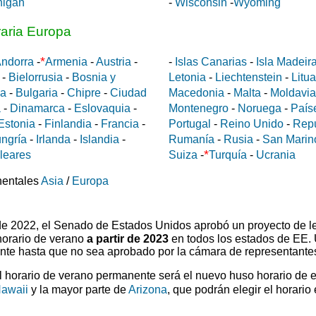
higan
-
Wisconsin
-
Wyoming
raria Europa
*
ndorra
-
Armenia
-
Austria
-
-
Islas Canarias
-
Isla Madeir
-
Bielorrusia
-
Bosnia y
Letonia
-
Liechtenstein
-
Litu
da
-
Bulgaria
-
Chipre
-
Ciudad
Macedonia
-
Malta
-
Moldavia
a
-
Dinamarca
-
Eslovaquia
-
Montenegro
-
Noruega
-
País
Estonia
-
Finlandia
-
Francia
-
Portugal
-
Reino Unido
-
Rep
ngría
-
Irlanda
-
Islandia
-
Rumanía
-
Rusia
-
San Marin
*
aleares
Suiza
-
Turquía
-
Ucrania
nentales
Asia
/
Europa
 de 2022, el Senado de Estados Unidos aprobó un proyecto de l
horario de verano
a partir de 2023
en todos los estados de EE.
ente hasta que no sea aprobado por la cámara de representante
el horario de verano permanente será el nuevo huso horario de 
awaii
y la mayor parte de
Arizona
, que podrán elegir el horario