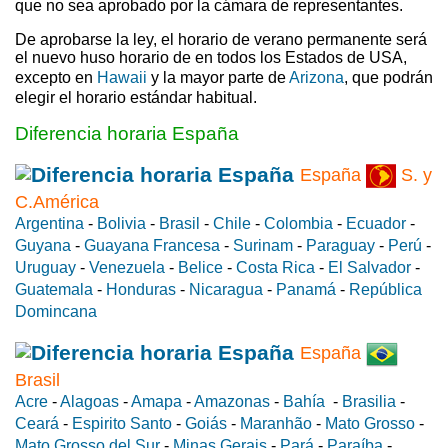
que no sea aprobado por la cámara de representantes.
De aprobarse la ley, el horario de verano permanente será
el nuevo huso horario de en todos los Estados de USA,
excepto en
Hawaii
y la mayor parte de
Arizona
, que podrán
elegir el horario estándar habitual.
Diferencia horaria España
España
S. y
C.América
Argentina
-
Bolivia
-
Brasil
-
Chile
-
Colombia
-
Ecuador
-
Guyana
-
Guayana Francesa
-
Surinam
-
Paraguay
-
Perú
-
Uruguay
-
Venezuela
-
Belice
-
Costa Rica
-
El Salvador
-
Guatemala
-
Honduras
-
Nicaragua
-
Panamá
-
República
Domincana
España
Brasil
Acre
-
Alagoas
-
Amapa
-
Amazonas
-
Bahía
-
Brasilia
-
Ceará
-
Espirito Santo
-
Goiás
-
Maranhão
-
Mato Grosso
-
Mato Grosso del Sur
-
Minas Gerais
-
Pará
-
Paraíba
-