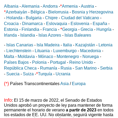
*
Albania
-
Alemania
-
Andorra
-
Armenia
-
Austria
-
*
Azerbaiyán
-
Bélgica
-
Bielorrusia
-
Bosnia y Herzegovina
-
Holanda
-
Bulgaria
-
Chipre
-
Ciudad del Vaticano
-
Croacia
-
Dinamarca
-
Eslovaquia
-
Eslovenia
-
España
-
*
Estonia
-
Finlandia
-
Francia
-
Georgia
-
Grecia
-
Hungría
-
Irlanda
-
Islandia
-
Islas Azores
-
Islas Baleares
-
Islas Canarias
-
Isla Madeira
-
Italia
-
Kazajistán
-
Letonia
-
Liechtenstein
-
Lituania
-
Luxemburgo
-
Macedonia
-
Malta
-
Moldavia
-
Mónaco
-
Montenegro
-
Noruega
-
Países Bajos
-
Polonia
-
Portugal
-
Reino Unido
-
República Checa
-
Rumanía
-
Rusia
-
San Marino
-
Serbia
*
-
Suecia
-
Suiza
-
Turquía
-
Ucrania
(*)
Países Transcontinentales
Asia
/
Europa
Info
: El 15 de marzo de 2022, el Senado de Estados
Unidos aprobó un proyecto de ley para mantener de forma
permanente el horario de verano
a partir de 2023
en todos
los estados de EE. UU. No obstante, seguirá vigente hasta