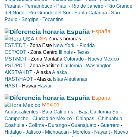
Paraná
-
Pernambuco
-
Piauí
-
Rio de Janeiro
-
Rio Grande
del Norte
-
Rio Grande del Sur
-
Santa Catarina
-
São
Paulo
-
Sergipe
-
Tocantins
España
USA
Zonas horarias
EST/EDT
- Zona Este
New York
-
Florida
CST/CDT
- Zona Centro
Illinois
-
Texas
MST/MDT
- Zona Montaña
Colorado
-
Nuevo México
PST/PDT
- Zona Pacífico
California
-
Washington
AKST/AKDT
- Alaska
Alaska
HAST/HADT
- Alaska
Islas Aleutianas
HAST
- Hawai
Hawái
España
Mexico
Aguascalientes
-
Baja California
-
Baja California Sur
-
Campeche
-
Ciudad de México
-
Chiapas
-
Chihuahua
-
Coahuila
-
Colima
-
Durango
-
Guanajuato
-
Guerrero
-
Hidalgo
-
Jalisco
-
Michoacan
-
Morelos
-
Nayarit
-
Nuevo