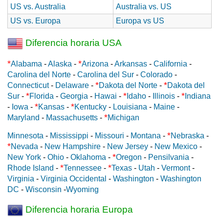
US vs. Australia
Australia vs. US
US vs. Europa
Europa vs US
Diferencia horaria USA
*
*
Alabama
-
Alaska
-
Arizona
-
Arkansas
-
California
-
Carolina del Norte
-
Carolina del Sur
-
Colorado
-
*
*
Connecticut
-
Delaware
-
Dakota del Norte
-
Dakota del
*
*
*
Sur
-
Florida
-
Georgia
-
Hawai
-
Idaho
-
Illinois
-
Indiana
*
*
-
Iowa
-
Kansas
-
Kentucky
-
Louisiana
-
Maine
-
*
Maryland
-
Massachusetts
-
Michigan
*
Minnesota
-
Mississippi
-
Missouri
-
Montana
-
Nebraska
-
*
Nevada
-
New Hampshire
-
New Jersey
-
New Mexico
-
*
New York
-
Ohio
-
Oklahoma
-
Oregon
-
Pensilvania
-
*
*
Rhode Island
-
Tennessee
-
Texas
-
Utah
-
Vermont
-
Virginia
-
Virginia Occidental
-
Washington
-
Washington
DC
-
Wisconsin
-
Wyoming
Diferencia horaria Europa