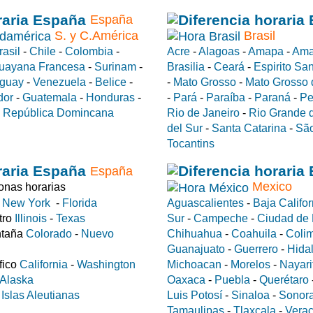
España
S. y C.América
Brasil
rasil
-
Chile
-
Colombia
-
Acre
-
Alagoas
-
Amapa
-
Ama
uayana Francesa
-
Surinam
-
Brasilia
-
Ceará
-
Espirito Sa
guay
-
Venezuela
-
Belice
-
-
Mato Grosso
-
Mato Grosso 
dor
-
Guatemala
-
Honduras
-
-
Pará
-
Paraíba
-
Paraná
-
Pe
-
República Domincana
Rio de Janeiro
-
Rio Grande d
del Sur
-
Santa Catarina
-
São
Tocantins
España
Mexico
nas horarias
e
New York
-
Florida
Aguascalientes
-
Baja Califor
tro
Illinois
-
Texas
Sur
-
Campeche
-
Ciudad de
ntaña
Colorado
-
Nuevo
Chihuahua
-
Coahuila
-
Coli
Guanajuato
-
Guerrero
-
Hida
fico
California
-
Washington
Michoacan
-
Morelos
-
Nayari
Alaska
Oaxaca
-
Puebla
-
Querétaro
a
Islas Aleutianas
Luis Potosí
-
Sinaloa
-
Sonor
Tamaulipas
-
Tlaxcala
-
Verac