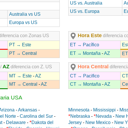
US vs. Australia
Au
US vs. Europa
E
Australia vs US
Europa vs US
Hora Este
iferencia con Zonas US
diferencia 
PT → Este
ET → Pacífico
Es
PT → Central
ET → Montaña
-
AZ
ET
AZ
Hora Central
/
diferencia con Z. US
diferenc
MT → Este
-
AZ
CT → Pacifico
CT
MT → Central
-
AZ
CT → Montaña
-
AZ
Ce
raria USA
Arizona
-
Arkansas
-
Minnesota
-
Mississippi
-
Miss
*
*
el Norte
-
Carolina del Sur
-
Nebraska
-
Nevada
-
New 
*
ut
-
Delaware
-
Dakota del
Jersey
-
New Mexico
-
New Y