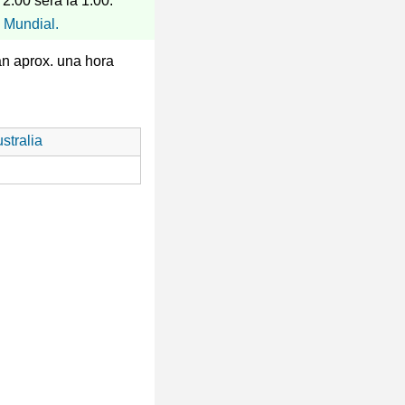
 2:00 será la 1:00.
 Mundial.
án aprox. una hora
stralia