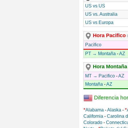
US vs US
US vs. Australia
US vs Europa
Hora Pacifico
d
Pacifico
PT → Montaña
-
AZ
Hora Montaña
MT → Pacifico
-
AZ
Montaña
-
AZ
Diferencia ho
*
*
Alabama
-
Alaska
-
California
-
Carolina d
Colorado
-
Connectic