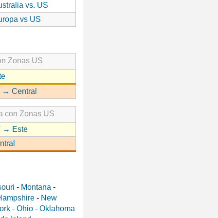
stralia vs. US
uropa vs US
con Zonas US
te
 → Central
ia con Zonas US
 → Este
ntral
ouri
-
Montana
-
Hampshire
-
New
ork
-
Ohio
-
Oklahoma