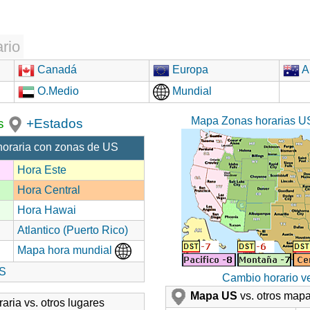
rio
Canadá
Europa
Au
O.Medio
Mundial
Mapa Zonas horarias U
s
+Estados
horaria con zonas de US
Hora Este
Hora Central
Hora Hawai
Atlantico (Puerto Rico)
Mapa hora mundial
US
Cambio horario 
Mapa US
vs. otros map
aria vs. otros lugares