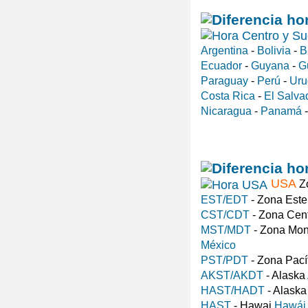
Argentina
-
Bolivia
-
B
Ecuador
-
Guyana
-
G
Paraguay
-
Perú
-
Uru
Costa Rica
-
El Salva
Nicaragua
-
Panamá
USA
Zo
EST/EDT
- Zona Est
CST/CDT
- Zona Cen
MST/MDT
- Zona Mo
México
PST/PDT
- Zona Pací
AKST/AKDT
- Alaska
HAST/HADT
- Alask
HAST
- Hawai
Hawái