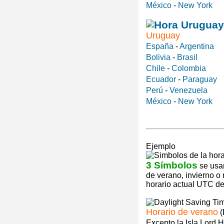
México
-
New York
Uruguay
España
-
Argentina
Bolivia
-
Brasil
Chile
-
Colombia
Ecuador
-
Paraguay
Perú
-
Venezuela
México
-
New York
Ejemplo
3 Símbolos
se usan
de verano, invierno o
horario actual UTC de 
Horario de verano
(
Excepto la Isla Lord 