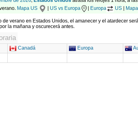
embre de 2026
,
Estados Unidos
atrasa los relojes 1 hora, a las
 verano.
Mapa US
|
US vs Europa
|
Europa
US
|
Mapa
rio de verano en Estados Unidos, el amanecer y el atardecer ser
por la mañana y oscurecerá antes.
oraria
Canadá
Europa
Au