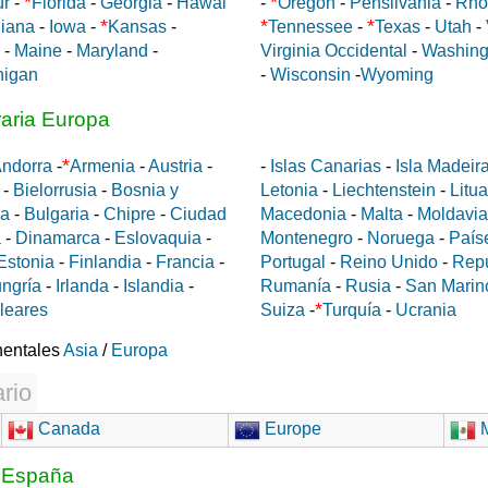
*
*
ur
-
Florida
-
Georgia
-
Hawai
-
Oregon
-
Pensilvania
-
Rho
*
*
*
diana
-
Iowa
-
Kansas
-
Tennessee
-
Texas
-
Utah
-
-
Maine
-
Maryland
-
Virginia Occidental
-
Washing
higan
-
Wisconsin
-
Wyoming
raria Europa
*
ndorra
-
Armenia
-
Austria
-
-
Islas Canarias
-
Isla Madeir
-
Bielorrusia
-
Bosnia y
Letonia
-
Liechtenstein
-
Litu
da
-
Bulgaria
-
Chipre
-
Ciudad
Macedonia
-
Malta
-
Moldavia
a
-
Dinamarca
-
Eslovaquia
-
Montenegro
-
Noruega
-
País
Estonia
-
Finlandia
-
Francia
-
Portugal
-
Reino Unido
-
Rep
ngría
-
Irlanda
-
Islandia
-
Rumanía
-
Rusia
-
San Marin
*
aleares
Suiza
-
Turquía
-
Ucrania
nentales
Asia
/
Europa
rio
Canada
Europe
M
a España