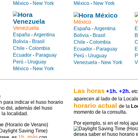
México
-
New York
México
-
New York
México
Y
Venezuela
España
-
Argentina
E
España
-
Argentina
Bolivia
-
Brasil
B
Bolivia
-
Brasil
Chile
-
Colombia
C
Chile
-
Colombia
Ecuador
-
Paraguay
E
Ecuador
-
Paraguay
Perú
-
Uruguay
P
Perú
-
Uruguay
Venezuela
-
New York
V
México
-
New York
Las horas
+1h. +2h.
etc
aparecen al lado de la Locali
 para indicar el huso horario
horario actual
de la
Lo
 no dst, además del huso
momento de la consulta.
la localidad.
Por ejemplo, si en el reloj ap
Daylight Saving Time)
desea saber el huso horario
1h. más
Howe, es
con