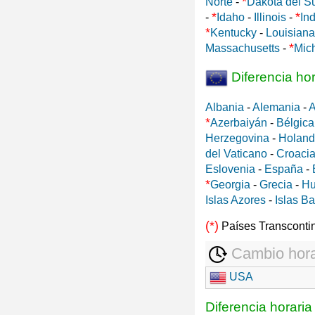
*
Norte
-
Dakota del S
*
*
-
Idaho
-
Illinois
-
In
*
Kentucky
-
Louisiana
*
Massachusetts
-
Mic
Diferencia ho
Albania
-
Alemania
-
A
*
Azerbaiyán
-
Bélgica
Herzegovina
-
Holan
del Vaticano
-
Croaci
Eslovenia
-
España
-
*
Georgia
-
Grecia
-
Hu
Islas Azores
-
Islas B
(*)
Países Transconti
Cambio hora
USA
Diferencia horari