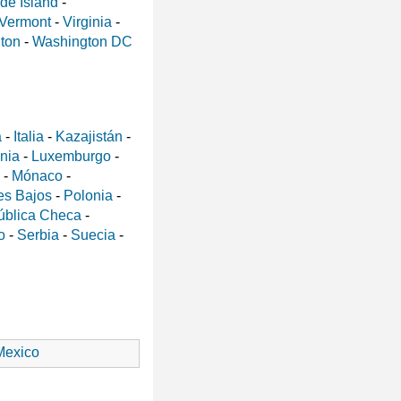
de Island
-
Vermont
-
Virginia
-
ton
-
Washington DC
a
-
Italia
-
Kazajistán
-
ania
-
Luxemburgo
-
-
Mónaco
-
es Bajos
-
Polonia
-
ública Checa
-
o
-
Serbia
-
Suecia
-
exico