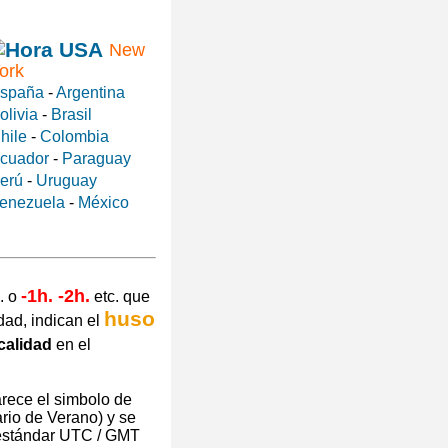
New
ork
spaña
-
Argentina
olivia
-
Brasil
hile
-
Colombia
cuador
-
Paraguay
erú
-
Uruguay
enezuela
-
México
-1h. -2h.
. o
etc. que
huso
dad, indican el
calidad
en el
arece el simbolo de
y se
 estándar UTC / GMT