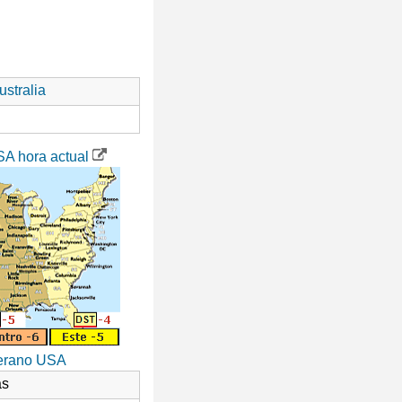
stralia
SA hora actual
verano USA
as