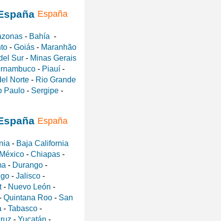
España
zonas
-
Bahía
-
nto
-
Goiás
-
Maranhão
del Sur
-
Minas Gerais
rnambuco
-
Piauí
-
el Norte
-
Rio Grande
 Paulo
-
Sergipe
-
España
nia
-
Baja California
 México
-
Chiapas
-
ma
-
Durango
-
lgo
-
Jalisco
-
t
-
Nuevo León
-
-
Quintana Roo
-
San
a
-
Tabasco
-
ruz
-
Yucatán
-