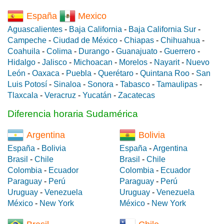
España
Mexico
Aguascalientes
-
Baja California
-
Baja California Sur
-
Campeche
-
Ciudad de México
-
Chiapas
-
Chihuahua
-
Coahuila
-
Colima
-
Durango
-
Guanajuato
-
Guerrero
-
Hidalgo
-
Jalisco
-
Michoacan
-
Morelos
-
Nayarit
-
Nuevo
León
-
Oaxaca
-
Puebla
-
Querétaro
-
Quintana Roo
-
San
Luis Potosí
-
Sinaloa
-
Sonora
-
Tabasco
-
Tamaulipas
-
Tlaxcala
-
Veracruz
-
Yucatán
-
Zacatecas
Diferencia horaria Sudamérica
Argentina
Bolivia
España
-
Bolivia
España
-
Argentina
Brasil
-
Chile
Brasil
-
Chile
Colombia
-
Ecuador
Colombia
-
Ecuador
Paraguay
-
Perú
Paraguay
-
Perú
Uruguay
-
Venezuela
Uruguay
-
Venezuela
México
-
New York
México
-
New York