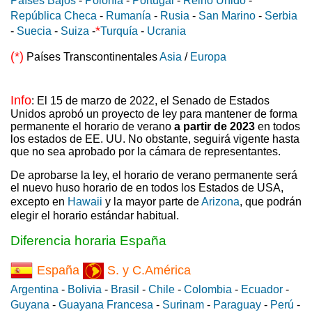
Países Bajos
-
Polonia
-
Portugal
-
Reino Unido
-
República Checa
-
Rumanía
-
Rusia
-
San Marino
-
Serbia
*
-
Suecia
-
Suiza
-
Turquía
-
Ucrania
(*)
Países Transcontinentales
Asia
/
Europa
Info
: El 15 de marzo de 2022, el Senado de Estados
Unidos aprobó un proyecto de ley para mantener de forma
permanente el horario de verano
a partir de 2023
en todos
los estados de EE. UU. No obstante, seguirá vigente hasta
que no sea aprobado por la cámara de representantes.
De aprobarse la ley, el horario de verano permanente será
el nuevo huso horario de en todos los Estados de USA,
excepto en
Hawaii
y la mayor parte de
Arizona
, que podrán
elegir el horario estándar habitual.
Diferencia horaria España
España
S. y C.América
Argentina
-
Bolivia
-
Brasil
-
Chile
-
Colombia
-
Ecuador
-
Guyana
-
Guayana Francesa
-
Surinam
-
Paraguay
-
Perú
-