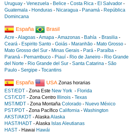
Uruguay
-
Venezuela
-
Belice
-
Costa Rica
-
El Salvador
-
Guatemala
-
Honduras
-
Nicaragua
-
Panamá
-
República
Domincana
España
Brasil
Acre
-
Alagoas
-
Amapa
-
Amazonas
-
Bahía
-
Brasilia
-
Ceará
-
Espirito Santo
-
Goiás
-
Maranhão
-
Mato Grosso
-
Mato Grosso del Sur
-
Minas Gerais
-
Pará
-
Paraíba
-
Paraná
-
Pernambuco
-
Piauí
-
Rio de Janeiro
-
Rio Grande
del Norte
-
Rio Grande del Sur
-
Santa Catarina
-
São
Paulo
-
Sergipe
-
Tocantins
España
USA
Zonas horarias
EST/EDT
- Zona Este
New York
-
Florida
CST/CDT
- Zona Centro
Illinois
-
Texas
MST/MDT
- Zona Montaña
Colorado
-
Nuevo México
PST/PDT
- Zona Pacífico
California
-
Washington
AKST/AKDT
- Alaska
Alaska
HAST/HADT
- Alaska
Islas Aleutianas
HAST
- Hawai
Hawái