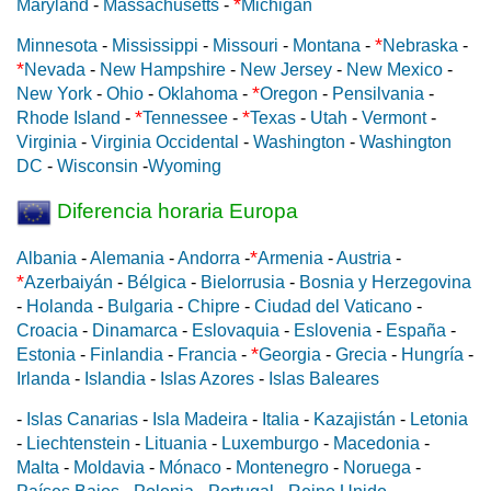
*
Maryland
-
Massachusetts
-
Michigan
*
Minnesota
-
Mississippi
-
Missouri
-
Montana
-
Nebraska
-
*
Nevada
-
New Hampshire
-
New Jersey
-
New Mexico
-
*
New York
-
Ohio
-
Oklahoma
-
Oregon
-
Pensilvania
-
*
*
Rhode Island
-
Tennessee
-
Texas
-
Utah
-
Vermont
-
Virginia
-
Virginia Occidental
-
Washington
-
Washington
DC
-
Wisconsin
-
Wyoming
Diferencia horaria Europa
*
Albania
-
Alemania
-
Andorra
-
Armenia
-
Austria
-
*
Azerbaiyán
-
Bélgica
-
Bielorrusia
-
Bosnia y Herzegovina
-
Holanda
-
Bulgaria
-
Chipre
-
Ciudad del Vaticano
-
Croacia
-
Dinamarca
-
Eslovaquia
-
Eslovenia
-
España
-
*
Estonia
-
Finlandia
-
Francia
-
Georgia
-
Grecia
-
Hungría
-
Irlanda
-
Islandia
-
Islas Azores
-
Islas Baleares
-
Islas Canarias
-
Isla Madeira
-
Italia
-
Kazajistán
-
Letonia
-
Liechtenstein
-
Lituania
-
Luxemburgo
-
Macedonia
-
Malta
-
Moldavia
-
Mónaco
-
Montenegro
-
Noruega
-