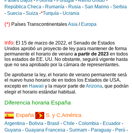
Países Bajos
-
Polonia
-
Portugal
-
Reino Unido
-
República Checa
-
Rumanía
-
Rusia
-
San Marino
-
Serbia
*
-
Suecia
-
Suiza
-
Turquía
-
Ucrania
(*)
Países Transcontinentales
Asia
/
Europa
Info
: El 15 de marzo de 2022, el Senado de Estados
Unidos aprobó un proyecto de ley para mantener de forma
permanente el horario de verano
a partir de 2023
en todos
los estados de EE. UU. No obstante, seguirá vigente hasta
que no sea aprobado por la cámara de representantes.
De aprobarse la ley, el horario de verano permanente será
el nuevo huso horario de en todos los Estados de USA,
excepto en
Hawaii
y la mayor parte de
Arizona
, que podrán
elegir el horario estándar habitual.
Diferencia horaria España
España
S. y C.América
Argentina
-
Bolivia
-
Brasil
-
Chile
-
Colombia
-
Ecuador
-
Guyana
-
Guayana Francesa
-
Surinam
-
Paraguay
-
Perú
-