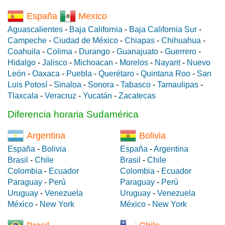
España
Mexico
Aguascalientes
-
Baja California
-
Baja California Sur
-
Campeche
-
Ciudad de México
-
Chiapas
-
Chihuahua
-
Coahuila
-
Colima
-
Durango
-
Guanajuato
-
Guerrero
-
Hidalgo
-
Jalisco
-
Michoacan
-
Morelos
-
Nayarit
-
Nuevo
León
-
Oaxaca
-
Puebla
-
Querétaro
-
Quintana Roo
-
San
Luis Potosí
-
Sinaloa
-
Sonora
-
Tabasco
-
Tamaulipas
-
Tlaxcala
-
Veracruz
-
Yucatán
-
Zacatecas
Diferencia horaria Sudamérica
Argentina
Bolivia
España
-
Bolivia
España
-
Argentina
Brasil
-
Chile
Brasil
-
Chile
Colombia
-
Ecuador
Colombia
-
Ecuador
Paraguay
-
Perú
Paraguay
-
Perú
Uruguay
-
Venezuela
Uruguay
-
Venezuela
México
-
New York
México
-
New York