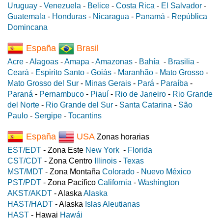
Uruguay
-
Venezuela
-
Belice
-
Costa Rica
-
El Salvador
-
Guatemala
-
Honduras
-
Nicaragua
-
Panamá
-
República
Domincana
España
Brasil
Acre
-
Alagoas
-
Amapa
-
Amazonas
-
Bahía
-
Brasilia
-
Ceará
-
Espirito Santo
-
Goiás
-
Maranhão
-
Mato Grosso
-
Mato Grosso del Sur
-
Minas Gerais
-
Pará
-
Paraíba
-
Paraná
-
Pernambuco
-
Piauí
-
Rio de Janeiro
-
Rio Grande
del Norte
-
Rio Grande del Sur
-
Santa Catarina
-
São
Paulo
-
Sergipe
-
Tocantins
España
USA
Zonas horarias
EST/EDT
- Zona Este
New York
-
Florida
CST/CDT
- Zona Centro
Illinois
-
Texas
MST/MDT
- Zona Montaña
Colorado
-
Nuevo México
PST/PDT
- Zona Pacífico
California
-
Washington
AKST/AKDT
- Alaska
Alaska
HAST/HADT
- Alaska
Islas Aleutianas
HAST
- Hawai
Hawái