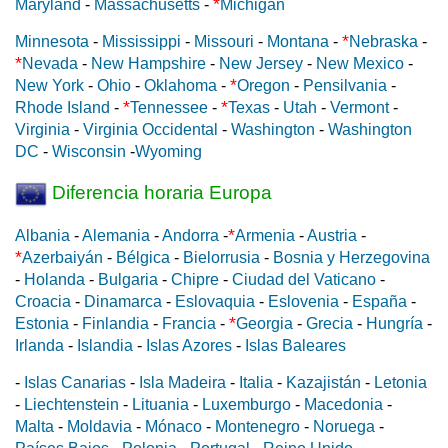
*
Maryland
-
Massachusetts
-
Michigan
*
Minnesota
-
Mississippi
-
Missouri
-
Montana
-
Nebraska
-
*
Nevada
-
New Hampshire
-
New Jersey
-
New Mexico
-
*
New York
-
Ohio
-
Oklahoma
-
Oregon
-
Pensilvania
-
*
*
Rhode Island
-
Tennessee
-
Texas
-
Utah
-
Vermont
-
Virginia
-
Virginia Occidental
-
Washington
-
Washington
DC
-
Wisconsin
-
Wyoming
Diferencia horaria Europa
*
Albania
-
Alemania
-
Andorra
-
Armenia
-
Austria
-
*
Azerbaiyán
-
Bélgica
-
Bielorrusia
-
Bosnia y Herzegovina
-
Holanda
-
Bulgaria
-
Chipre
-
Ciudad del Vaticano
-
Croacia
-
Dinamarca
-
Eslovaquia
-
Eslovenia
-
España
-
*
Estonia
-
Finlandia
-
Francia
-
Georgia
-
Grecia
-
Hungría
-
Irlanda
-
Islandia
-
Islas Azores
-
Islas Baleares
-
Islas Canarias
-
Isla Madeira
-
Italia
-
Kazajistán
-
Letonia
-
Liechtenstein
-
Lituania
-
Luxemburgo
-
Macedonia
-
Malta
-
Moldavia
-
Mónaco
-
Montenegro
-
Noruega
-