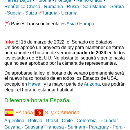
Países Bajos
-
Polonia
-
Portugal
-
Reino Unido
-
República Checa
-
Rumanía
-
Rusia
-
San Marino
-
Serbia
*
-
Suecia
-
Suiza
-
Turquía
-
Ucrania
(*)
Países Transcontinentales
Asia
/
Europa
Info
: El 15 de marzo de 2022, el Senado de Estados
Unidos aprobó un proyecto de ley para mantener de forma
permanente el horario de verano
a partir de 2023
en todos
los estados de EE. UU. No obstante, seguirá vigente hasta
que no sea aprobado por la cámara de representantes.
De aprobarse la ley, el horario de verano permanente será
el nuevo huso horario de en todos los Estados de USA,
excepto en
Hawaii
y la mayor parte de
Arizona
, que podrán
elegir el horario estándar habitual.
Diferencia horaria España
España
S. y C.América
Argentina
-
Bolivia
-
Brasil
-
Chile
-
Colombia
-
Ecuador
-
Guyana
-
Guayana Francesa
-
Surinam
-
Paraguay
-
Perú
-