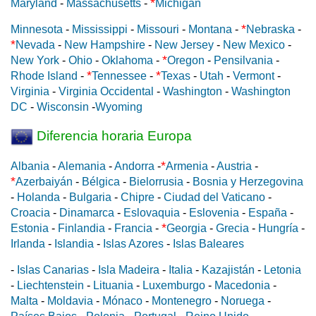
*
Maryland
-
Massachusetts
-
Michigan
*
Minnesota
-
Mississippi
-
Missouri
-
Montana
-
Nebraska
-
*
Nevada
-
New Hampshire
-
New Jersey
-
New Mexico
-
*
New York
-
Ohio
-
Oklahoma
-
Oregon
-
Pensilvania
-
*
*
Rhode Island
-
Tennessee
-
Texas
-
Utah
-
Vermont
-
Virginia
-
Virginia Occidental
-
Washington
-
Washington
DC
-
Wisconsin
-
Wyoming
Diferencia horaria Europa
*
Albania
-
Alemania
-
Andorra
-
Armenia
-
Austria
-
*
Azerbaiyán
-
Bélgica
-
Bielorrusia
-
Bosnia y Herzegovina
-
Holanda
-
Bulgaria
-
Chipre
-
Ciudad del Vaticano
-
Croacia
-
Dinamarca
-
Eslovaquia
-
Eslovenia
-
España
-
*
Estonia
-
Finlandia
-
Francia
-
Georgia
-
Grecia
-
Hungría
-
Irlanda
-
Islandia
-
Islas Azores
-
Islas Baleares
-
Islas Canarias
-
Isla Madeira
-
Italia
-
Kazajistán
-
Letonia
-
Liechtenstein
-
Lituania
-
Luxemburgo
-
Macedonia
-
Malta
-
Moldavia
-
Mónaco
-
Montenegro
-
Noruega
-