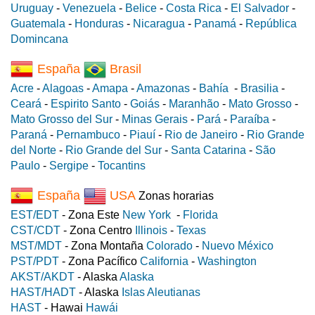
Uruguay
-
Venezuela
-
Belice
-
Costa Rica
-
El Salvador
-
Guatemala
-
Honduras
-
Nicaragua
-
Panamá
-
República
Domincana
España
Brasil
Acre
-
Alagoas
-
Amapa
-
Amazonas
-
Bahía
-
Brasilia
-
Ceará
-
Espirito Santo
-
Goiás
-
Maranhão
-
Mato Grosso
-
Mato Grosso del Sur
-
Minas Gerais
-
Pará
-
Paraíba
-
Paraná
-
Pernambuco
-
Piauí
-
Rio de Janeiro
-
Rio Grande
del Norte
-
Rio Grande del Sur
-
Santa Catarina
-
São
Paulo
-
Sergipe
-
Tocantins
España
USA
Zonas horarias
EST/EDT
- Zona Este
New York
-
Florida
CST/CDT
- Zona Centro
Illinois
-
Texas
MST/MDT
- Zona Montaña
Colorado
-
Nuevo México
PST/PDT
- Zona Pacífico
California
-
Washington
AKST/AKDT
- Alaska
Alaska
HAST/HADT
- Alaska
Islas Aleutianas
HAST
- Hawai
Hawái