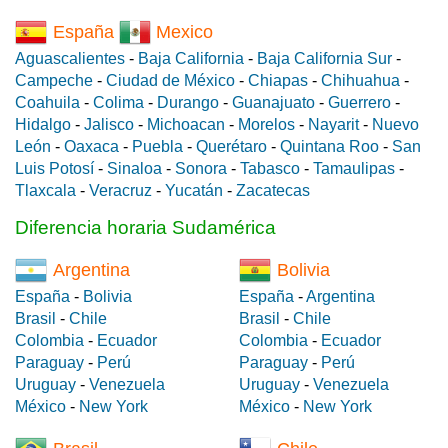
España
Mexico
Aguascalientes
-
Baja California
-
Baja California Sur
-
Campeche
-
Ciudad de México
-
Chiapas
-
Chihuahua
-
Coahuila
-
Colima
-
Durango
-
Guanajuato
-
Guerrero
-
Hidalgo
-
Jalisco
-
Michoacan
-
Morelos
-
Nayarit
-
Nuevo
León
-
Oaxaca
-
Puebla
-
Querétaro
-
Quintana Roo
-
San
Luis Potosí
-
Sinaloa
-
Sonora
-
Tabasco
-
Tamaulipas
-
Tlaxcala
-
Veracruz
-
Yucatán
-
Zacatecas
Diferencia horaria Sudamérica
Argentina
Bolivia
España
-
Bolivia
España
-
Argentina
Brasil
-
Chile
Brasil
-
Chile
Colombia
-
Ecuador
Colombia
-
Ecuador
Paraguay
-
Perú
Paraguay
-
Perú
Uruguay
-
Venezuela
Uruguay
-
Venezuela
México
-
New York
México
-
New York