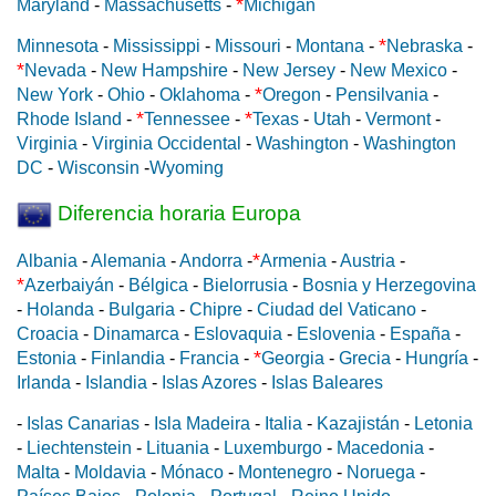
*
Maryland
-
Massachusetts
-
Michigan
*
Minnesota
-
Mississippi
-
Missouri
-
Montana
-
Nebraska
-
*
Nevada
-
New Hampshire
-
New Jersey
-
New Mexico
-
*
New York
-
Ohio
-
Oklahoma
-
Oregon
-
Pensilvania
-
*
*
Rhode Island
-
Tennessee
-
Texas
-
Utah
-
Vermont
-
Virginia
-
Virginia Occidental
-
Washington
-
Washington
DC
-
Wisconsin
-
Wyoming
Diferencia horaria Europa
*
Albania
-
Alemania
-
Andorra
-
Armenia
-
Austria
-
*
Azerbaiyán
-
Bélgica
-
Bielorrusia
-
Bosnia y Herzegovina
-
Holanda
-
Bulgaria
-
Chipre
-
Ciudad del Vaticano
-
Croacia
-
Dinamarca
-
Eslovaquia
-
Eslovenia
-
España
-
*
Estonia
-
Finlandia
-
Francia
-
Georgia
-
Grecia
-
Hungría
-
Irlanda
-
Islandia
-
Islas Azores
-
Islas Baleares
-
Islas Canarias
-
Isla Madeira
-
Italia
-
Kazajistán
-
Letonia
-
Liechtenstein
-
Lituania
-
Luxemburgo
-
Macedonia
-
Malta
-
Moldavia
-
Mónaco
-
Montenegro
-
Noruega
-