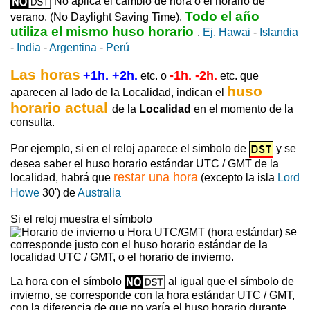
No aplica el cambio de hora o el horario de
Todo el año
verano. (No Daylight Saving Time).
utiliza el mismo huso horario
.
Ej. Hawai
-
Islandia
-
India
-
Argentina
-
Perú
Las horas
+1h. +2h.
-1h. -2h.
etc. o
etc. que
huso
aparecen al lado de la Localidad, indican el
horario actual
de la
Localidad
en el momento de la
consulta.
Por ejemplo, si en el reloj aparece el simbolo de
y se
desea saber el huso horario estándar UTC / GMT de la
restar una hora
localidad, habrá que
(excepto la isla
Lord
Howe
30') de
Australia
Si el reloj muestra el símbolo
se
corresponde justo con el huso horario estándar de la
localidad UTC / GMT, o el horario de invierno.
La hora con el símbolo
al igual que el símbolo de
invierno, se corresponde con la hora estándar UTC / GMT,
con la diferencia de que no varía el huso horario durante