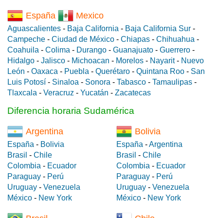
España
Mexico
Aguascalientes
-
Baja California
-
Baja California Sur
-
Campeche
-
Ciudad de México
-
Chiapas
-
Chihuahua
-
Coahuila
-
Colima
-
Durango
-
Guanajuato
-
Guerrero
-
Hidalgo
-
Jalisco
-
Michoacan
-
Morelos
-
Nayarit
-
Nuevo
León
-
Oaxaca
-
Puebla
-
Querétaro
-
Quintana Roo
-
San
Luis Potosí
-
Sinaloa
-
Sonora
-
Tabasco
-
Tamaulipas
-
Tlaxcala
-
Veracruz
-
Yucatán
-
Zacatecas
Diferencia horaria Sudamérica
Argentina
Bolivia
España
-
Bolivia
España
-
Argentina
Brasil
-
Chile
Brasil
-
Chile
Colombia
-
Ecuador
Colombia
-
Ecuador
Paraguay
-
Perú
Paraguay
-
Perú
Uruguay
-
Venezuela
Uruguay
-
Venezuela
México
-
New York
México
-
New York