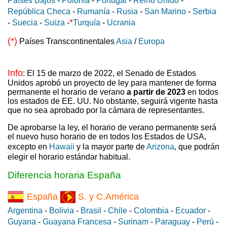
Países Bajos
-
Polonia
-
Portugal
-
Reino Unido
-
República Checa
-
Rumanía
-
Rusia
-
San Marino
-
Serbia
*
-
Suecia
-
Suiza
-
Turquía
-
Ucrania
(*)
Países Transcontinentales
Asia
/
Europa
Info
: El 15 de marzo de 2022, el Senado de Estados
Unidos aprobó un proyecto de ley para mantener de forma
permanente el horario de verano
a partir de 2023
en todos
los estados de EE. UU. No obstante, seguirá vigente hasta
que no sea aprobado por la cámara de representantes.
De aprobarse la ley, el horario de verano permanente será
el nuevo huso horario de en todos los Estados de USA,
excepto en
Hawaii
y la mayor parte de
Arizona
, que podrán
elegir el horario estándar habitual.
Diferencia horaria España
España
S. y C.América
Argentina
-
Bolivia
-
Brasil
-
Chile
-
Colombia
-
Ecuador
-
Guyana
-
Guayana Francesa
-
Surinam
-
Paraguay
-
Perú
-