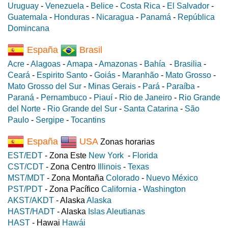
Uruguay
-
Venezuela
-
Belice
-
Costa Rica
-
El Salvador
-
Guatemala
-
Honduras
-
Nicaragua
-
Panamá
-
República
Domincana
España
Brasil
Acre
-
Alagoas
-
Amapa
-
Amazonas
-
Bahía
-
Brasilia
-
Ceará
-
Espirito Santo
-
Goiás
-
Maranhão
-
Mato Grosso
-
Mato Grosso del Sur
-
Minas Gerais
-
Pará
-
Paraíba
-
Paraná
-
Pernambuco
-
Piauí
-
Rio de Janeiro
-
Rio Grande
del Norte
-
Rio Grande del Sur
-
Santa Catarina
-
São
Paulo
-
Sergipe
-
Tocantins
España
USA
Zonas horarias
EST/EDT
- Zona Este
New York
-
Florida
CST/CDT
- Zona Centro
Illinois
-
Texas
MST/MDT
- Zona Montaña
Colorado
-
Nuevo México
PST/PDT
- Zona Pacífico
California
-
Washington
AKST/AKDT
- Alaska
Alaska
HAST/HADT
- Alaska
Islas Aleutianas
HAST
- Hawai
Hawái