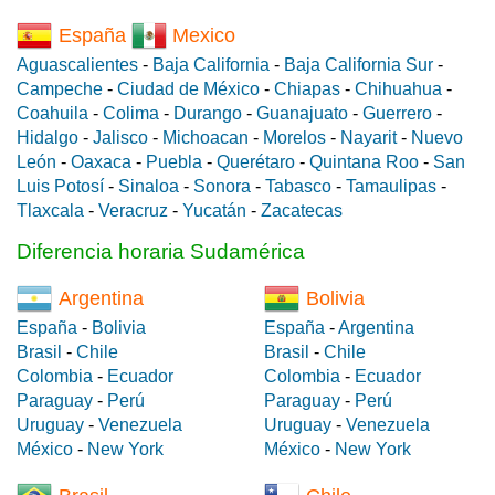
España
Mexico
Aguascalientes
-
Baja California
-
Baja California Sur
-
Campeche
-
Ciudad de México
-
Chiapas
-
Chihuahua
-
Coahuila
-
Colima
-
Durango
-
Guanajuato
-
Guerrero
-
Hidalgo
-
Jalisco
-
Michoacan
-
Morelos
-
Nayarit
-
Nuevo
León
-
Oaxaca
-
Puebla
-
Querétaro
-
Quintana Roo
-
San
Luis Potosí
-
Sinaloa
-
Sonora
-
Tabasco
-
Tamaulipas
-
Tlaxcala
-
Veracruz
-
Yucatán
-
Zacatecas
Diferencia horaria Sudamérica
Argentina
Bolivia
España
-
Bolivia
España
-
Argentina
Brasil
-
Chile
Brasil
-
Chile
Colombia
-
Ecuador
Colombia
-
Ecuador
Paraguay
-
Perú
Paraguay
-
Perú
Uruguay
-
Venezuela
Uruguay
-
Venezuela
México
-
New York
México
-
New York