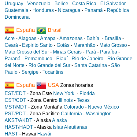
Uruguay
-
Venezuela
-
Belice
-
Costa Rica
-
El Salvador
-
Guatemala
-
Honduras
-
Nicaragua
-
Panamá
-
República
Domincana
España
Brasil
Acre
-
Alagoas
-
Amapa
-
Amazonas
-
Bahía
-
Brasilia
-
Ceará
-
Espirito Santo
-
Goiás
-
Maranhão
-
Mato Grosso
-
Mato Grosso del Sur
-
Minas Gerais
-
Pará
-
Paraíba
-
Paraná
-
Pernambuco
-
Piauí
-
Rio de Janeiro
-
Rio Grande
del Norte
-
Rio Grande del Sur
-
Santa Catarina
-
São
Paulo
-
Sergipe
-
Tocantins
España
USA
Zonas horarias
EST/EDT
- Zona Este
New York
-
Florida
CST/CDT
- Zona Centro
Illinois
-
Texas
MST/MDT
- Zona Montaña
Colorado
-
Nuevo México
PST/PDT
- Zona Pacífico
California
-
Washington
AKST/AKDT
- Alaska
Alaska
HAST/HADT
- Alaska
Islas Aleutianas
HAST
- Hawai
Hawái