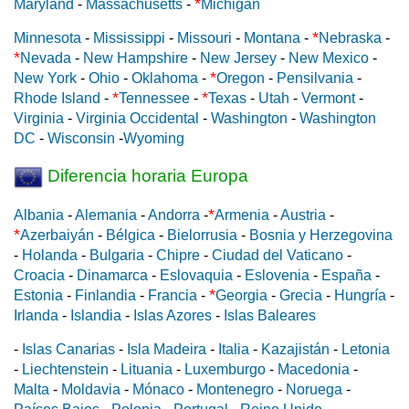
*
Maryland
-
Massachusetts
-
Michigan
*
Minnesota
-
Mississippi
-
Missouri
-
Montana
-
Nebraska
-
*
Nevada
-
New Hampshire
-
New Jersey
-
New Mexico
-
*
New York
-
Ohio
-
Oklahoma
-
Oregon
-
Pensilvania
-
*
*
Rhode Island
-
Tennessee
-
Texas
-
Utah
-
Vermont
-
Virginia
-
Virginia Occidental
-
Washington
-
Washington
DC
-
Wisconsin
-
Wyoming
Diferencia horaria Europa
*
Albania
-
Alemania
-
Andorra
-
Armenia
-
Austria
-
*
Azerbaiyán
-
Bélgica
-
Bielorrusia
-
Bosnia y Herzegovina
-
Holanda
-
Bulgaria
-
Chipre
-
Ciudad del Vaticano
-
Croacia
-
Dinamarca
-
Eslovaquia
-
Eslovenia
-
España
-
*
Estonia
-
Finlandia
-
Francia
-
Georgia
-
Grecia
-
Hungría
-
Irlanda
-
Islandia
-
Islas Azores
-
Islas Baleares
-
Islas Canarias
-
Isla Madeira
-
Italia
-
Kazajistán
-
Letonia
-
Liechtenstein
-
Lituania
-
Luxemburgo
-
Macedonia
-
Malta
-
Moldavia
-
Mónaco
-
Montenegro
-
Noruega
-