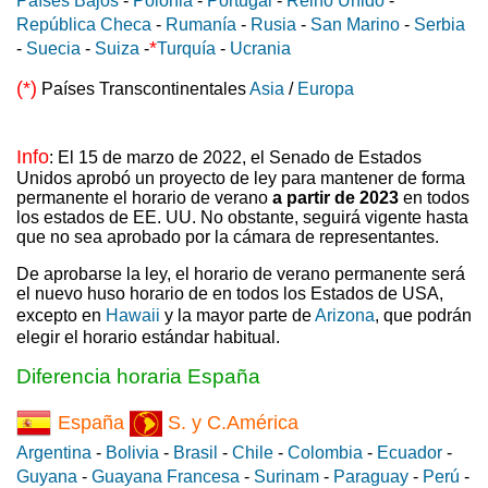
Países Bajos
-
Polonia
-
Portugal
-
Reino Unido
-
República Checa
-
Rumanía
-
Rusia
-
San Marino
-
Serbia
*
-
Suecia
-
Suiza
-
Turquía
-
Ucrania
(*)
Países Transcontinentales
Asia
/
Europa
Info
: El 15 de marzo de 2022, el Senado de Estados
Unidos aprobó un proyecto de ley para mantener de forma
permanente el horario de verano
a partir de 2023
en todos
los estados de EE. UU. No obstante, seguirá vigente hasta
que no sea aprobado por la cámara de representantes.
De aprobarse la ley, el horario de verano permanente será
el nuevo huso horario de en todos los Estados de USA,
excepto en
Hawaii
y la mayor parte de
Arizona
, que podrán
elegir el horario estándar habitual.
Diferencia horaria España
España
S. y C.América
Argentina
-
Bolivia
-
Brasil
-
Chile
-
Colombia
-
Ecuador
-
Guyana
-
Guayana Francesa
-
Surinam
-
Paraguay
-
Perú
-