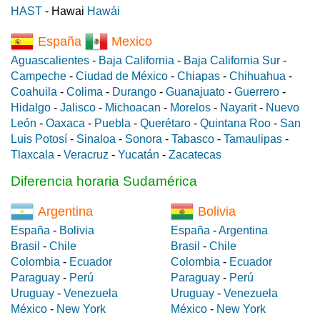
HAST
- Hawai
Hawái
España
Mexico
Aguascalientes
-
Baja California
-
Baja California Sur
-
Campeche
-
Ciudad de México
-
Chiapas
-
Chihuahua
-
Coahuila
-
Colima
-
Durango
-
Guanajuato
-
Guerrero
-
Hidalgo
-
Jalisco
-
Michoacan
-
Morelos
-
Nayarit
-
Nuevo
León
-
Oaxaca
-
Puebla
-
Querétaro
-
Quintana Roo
-
San
Luis Potosí
-
Sinaloa
-
Sonora
-
Tabasco
-
Tamaulipas
-
Tlaxcala
-
Veracruz
-
Yucatán
-
Zacatecas
Diferencia horaria Sudamérica
Argentina
Bolivia
España
-
Bolivia
España
-
Argentina
Brasil
-
Chile
Brasil
-
Chile
Colombia
-
Ecuador
Colombia
-
Ecuador
Paraguay
-
Perú
Paraguay
-
Perú
Uruguay
-
Venezuela
Uruguay
-
Venezuela
México
-
New York
México
-
New York