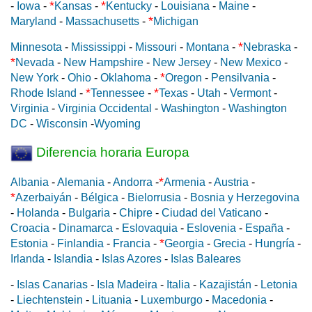
*
*
-
Iowa
-
Kansas
-
Kentucky
-
Louisiana
-
Maine
-
*
Maryland
-
Massachusetts
-
Michigan
*
Minnesota
-
Mississippi
-
Missouri
-
Montana
-
Nebraska
-
*
Nevada
-
New Hampshire
-
New Jersey
-
New Mexico
-
*
New York
-
Ohio
-
Oklahoma
-
Oregon
-
Pensilvania
-
*
*
Rhode Island
-
Tennessee
-
Texas
-
Utah
-
Vermont
-
Virginia
-
Virginia Occidental
-
Washington
-
Washington
DC
-
Wisconsin
-
Wyoming
Diferencia horaria Europa
*
Albania
-
Alemania
-
Andorra
-
Armenia
-
Austria
-
*
Azerbaiyán
-
Bélgica
-
Bielorrusia
-
Bosnia y Herzegovina
-
Holanda
-
Bulgaria
-
Chipre
-
Ciudad del Vaticano
-
Croacia
-
Dinamarca
-
Eslovaquia
-
Eslovenia
-
España
-
*
Estonia
-
Finlandia
-
Francia
-
Georgia
-
Grecia
-
Hungría
-
Irlanda
-
Islandia
-
Islas Azores
-
Islas Baleares
-
Islas Canarias
-
Isla Madeira
-
Italia
-
Kazajistán
-
Letonia
-
Liechtenstein
-
Lituania
-
Luxemburgo
-
Macedonia
-