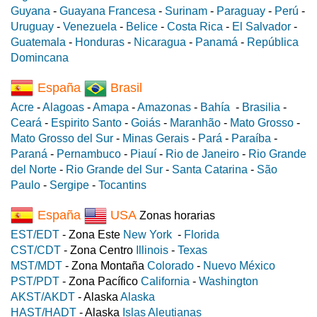
Guyana
-
Guayana Francesa
-
Surinam
-
Paraguay
-
Perú
-
Uruguay
-
Venezuela
-
Belice
-
Costa Rica
-
El Salvador
-
Guatemala
-
Honduras
-
Nicaragua
-
Panamá
-
República
Domincana
España
Brasil
Acre
-
Alagoas
-
Amapa
-
Amazonas
-
Bahía
-
Brasilia
-
Ceará
-
Espirito Santo
-
Goiás
-
Maranhão
-
Mato Grosso
-
Mato Grosso del Sur
-
Minas Gerais
-
Pará
-
Paraíba
-
Paraná
-
Pernambuco
-
Piauí
-
Rio de Janeiro
-
Rio Grande
del Norte
-
Rio Grande del Sur
-
Santa Catarina
-
São
Paulo
-
Sergipe
-
Tocantins
España
USA
Zonas horarias
EST/EDT
- Zona Este
New York
-
Florida
CST/CDT
- Zona Centro
Illinois
-
Texas
MST/MDT
- Zona Montaña
Colorado
-
Nuevo México
PST/PDT
- Zona Pacífico
California
-
Washington
AKST/AKDT
- Alaska
Alaska
HAST/HADT
- Alaska
Islas Aleutianas