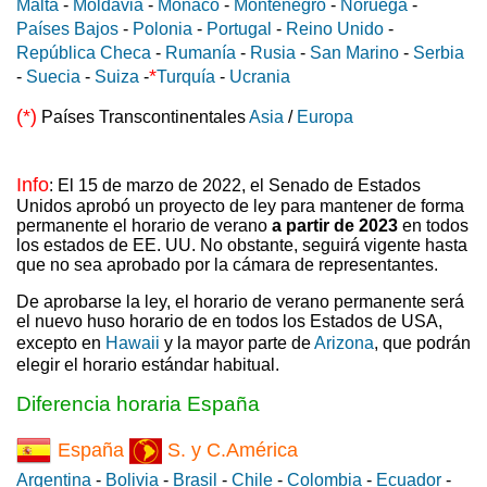
Malta
-
Moldavia
-
Mónaco
-
Montenegro
-
Noruega
-
Países Bajos
-
Polonia
-
Portugal
-
Reino Unido
-
República Checa
-
Rumanía
-
Rusia
-
San Marino
-
Serbia
*
-
Suecia
-
Suiza
-
Turquía
-
Ucrania
(*)
Países Transcontinentales
Asia
/
Europa
Info
: El 15 de marzo de 2022, el Senado de Estados
Unidos aprobó un proyecto de ley para mantener de forma
permanente el horario de verano
a partir de 2023
en todos
los estados de EE. UU. No obstante, seguirá vigente hasta
que no sea aprobado por la cámara de representantes.
De aprobarse la ley, el horario de verano permanente será
el nuevo huso horario de en todos los Estados de USA,
excepto en
Hawaii
y la mayor parte de
Arizona
, que podrán
elegir el horario estándar habitual.
Diferencia horaria España
España
S. y C.América
Argentina
-
Bolivia
-
Brasil
-
Chile
-
Colombia
-
Ecuador
-