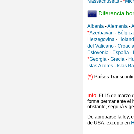
*
Massachusetts
-
Mic
Diferencia ho
Albania
-
Alemania
-
A
*
Azerbaiyán
-
Bélgica
Herzegovina
-
Holan
del Vaticano
-
Croaci
Eslovenia
-
España
-
*
Georgia
-
Grecia
-
Hu
Islas Azores
-
Islas B
(*)
Países Transconti
Info
: El 15 de marzo
forma permanente el 
obstante, seguirá vig
De aprobarse la ley, 
de USA, excepto en
H