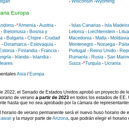
higan
-
Wisconsin
-
Wyoming
raria Europa
*
ndorra
-
Armenia
-
Austria
-
-
Islas Canarias
-
Isla Madeir
-
Bielorrusia
-
Bosnia y
Letonia
-
Liechtenstein
-
Litu
da
-
Bulgaria
-
Chipre
-
Ciudad
Macedonia
-
Malta
-
Moldavia
a
-
Dinamarca
-
Eslovaquia
-
Montenegro
-
Noruega
-
País
Estonia
-
Finlandia
-
Francia
-
Portugal
-
Reino Unido
-
Rep
ngría
-
Irlanda
-
Islandia
-
Rumanía
-
Rusia
-
San Marin
*
aleares
Suiza
-
Turquía
-
Ucrania
nentales
Asia
/
Europa
 de 2022, el Senado de Estados Unidos aprobó un proyecto de l
horario de verano
a partir de 2023
en todos los estados de EE.
ente hasta que no sea aprobado por la cámara de representante
el horario de verano permanente será el nuevo huso horario de 
awaii
y la mayor parte de
Arizona
, que podrán elegir el horario