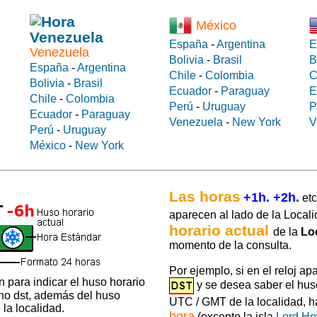
México
España
-
Argentina
E
Venezuela
Bolivia
-
Brasil
B
España
-
Argentina
Chile
-
Colombia
C
Bolivia
-
Brasil
Ecuador
-
Paraguay
E
Chile
-
Colombia
Perú
-
Uruguay
P
Ecuador
-
Paraguay
Venezuela
-
New York
V
Perú
-
Uruguay
México
-
New York
Las horas
+1h. +2h.
etc
aparecen al lado de la Locali
horario actual
de la
Lo
momento de la consulta.
Por ejemplo, si en el reloj ap
 para indicar el huso horario
y se desea saber el hus
 no dst, además del huso
UTC / GMT de la localidad, 
la localidad.
hora
(excepto la isla
Lord H