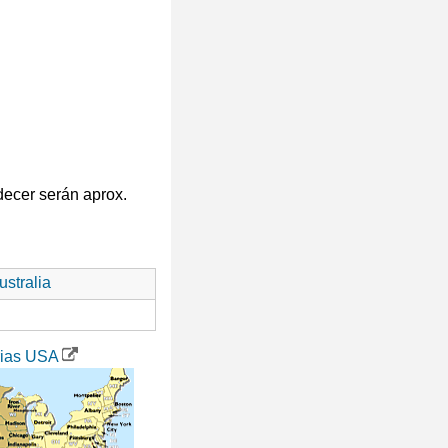
decer serán aprox.
stralia
rias USA