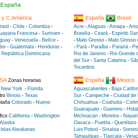
a España
 y C.América
España
Brasil
rasil
-
Chile
-
Colombia
-
Acre
-
Alagoas
-
Amapa
-
Ama
uayana Francesa
-
Surinam
-
Brasilia
-
Ceará
-
Espirito Sa
guay
-
Venezuela
-
Belice
-
-
Mato Grosso
-
Mato Grosso 
dor
-
Guatemala
-
Honduras
-
-
Pará
-
Paraíba
-
Paraná
-
Pe
-
República Domincana
Rio de Janeiro
-
Rio Grande d
del Sur
-
Santa Catarina
-
São
Tocantins
SA
España
Mexico
Zonas horarias
e
New York
-
Florida
Aguascalientes
-
Baja Califor
tro
Illinois
-
Texas
Sur
-
Campeche
-
Ciudad de
ntaña
Colorado
-
Nuevo
Chihuahua
-
Coahuila
-
Coli
Guanajuato
-
Guerrero
-
Hida
fico
California
-
Washington
Michoacan
-
Morelos
-
Nayari
Alaska
Oaxaca
-
Puebla
-
Querétaro
a
Islas Aleutianas
Luis Potosí
-
Sinaloa
-
Sonor
Tamaulipas
-
Tlaxcala
-
Verac