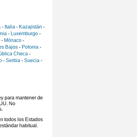
a
-
Italia
-
Kazajistán
-
ania
-
Luxemburgo
-
-
Mónaco
-
es Bajos
-
Polonia
-
ública Checa
-
o
-
Serbia
-
Suecia
-
ey para mantener de
 UU. No
s.
en todos los Estados
 estándar habitual.