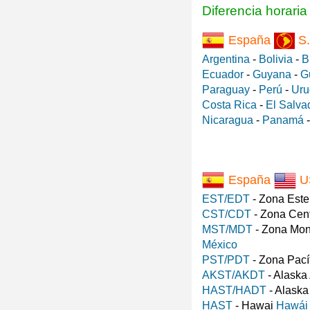
Diferencia horari
España
S.
Argentina
-
Bolivia
-
B
Ecuador
-
Guyana
-
G
Paraguay
-
Perú
-
Uru
Costa Rica
-
El Salva
Nicaragua
-
Panamá
España
U
EST/EDT
- Zona Est
CST/CDT
- Zona Cen
MST/MDT
- Zona Mo
México
PST/PDT
- Zona Pací
AKST/AKDT
- Alaska
HAST/HADT
- Alask
HAST
- Hawai
Hawái