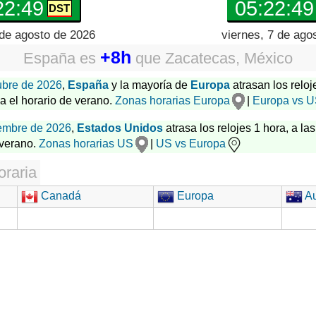
22:50
05:22:50
 de agosto de 2026
viernes, 7 de ago
+8h
España
es
que
Zacatecas, México
ubre de 2026
,
España
y la mayoría de
Europa
atrasan los reloj
za el horario de verano.
Zonas horarias Europa
|
Europa vs 
embre de 2026
,
Estados Unidos
atrasa los relojes 1 hora, a las
 verano.
Zonas horarias US
|
US vs Europa
oraria
Canadá
Europa
Au