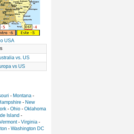
io USA
as
stralia vs. US
uropa vs US
ouri
-
Montana
-
Hampshire
-
New
ork
-
Ohio
-
Oklahoma
de Island
-
Vermont
-
Virginia
-
ton
-
Washington DC