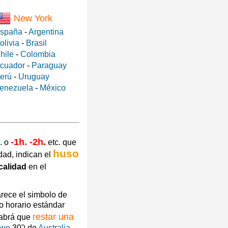
New York
spaña
-
Argentina
olivia
-
Brasil
hile
-
Colombia
cuador
-
Paraguay
erú
-
Uruguay
enezuela
-
México
-1h. -2h.
. o
etc. que
huso
dad, indican el
calidad
en el
arece el simbolo de
o horario estándar
restar una
habrá que
owe
30') de
Australia