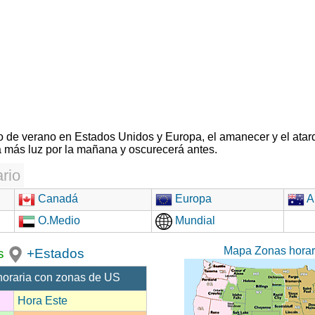
rio de verano en Estados Unidos y Europa, el amanecer y el atar
 más luz por la mañana y oscurecerá antes.
rio
Canadá
Europa
Au
O.Medio
Mundial
Mapa Zonas hora
s
+Estados
horaria con zonas de US
Hora Este