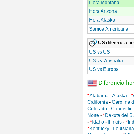
Hora Montaña
Hora Arizona
Hora Alaska
Samoa Americana
US
diferencia hor
US vs US
US vs. Australia
US vs Europa
Diferencia ho
*
*
Alabama
-
Alaska
-
California
-
Carolina d
Colorado
-
Connectic
*
Norte
-
Dakota del S
*
*
-
Idaho
-
Illinois
-
In
*
Kentucky
-
Louisiana