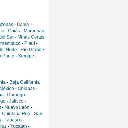
zonas
-
Bahía
-
nto
-
Goiás
-
Maranhão
del Sur
-
Minas Gerais
rnambuco
-
Piauí
-
el Norte
-
Rio Grande
 Paulo
-
Sergipe
-
nia
-
Baja California
 México
-
Chiapas
-
ma
-
Durango
-
lgo
-
Jalisco
-
t
-
Nuevo León
-
-
Quintana Roo
-
San
a
-
Tabasco
-
ruz
-
Yucatán
-