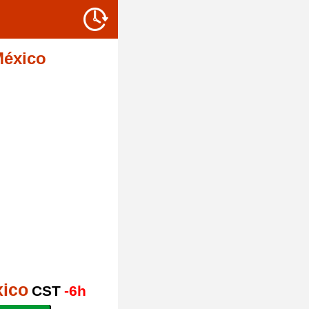
México
xico
CST
-6h