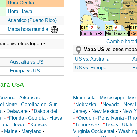
Hora Central
Hora Hawai
Atlantico (Puerto Rico)
Mapa hora mundial
Cambio horar
aria vs. otros lugares
Mapa US
vs. otros map
US vs. Australia
Au
Australia vs US
US vs. Europa
E
Europa vs US
raria USA
Arizona
-
Arkansas
-
Minnesota
-
Mississippi
-
Miss
*
*
el Norte
-
Carolina del Sur
-
Nebraska
-
Nevada
-
New 
*
ut
-
Delaware
-
Dakota del
Jersey
-
New Mexico
-
New Y
*
*
ur
-
Florida
-
Georgia
-
Hawai
-
Oregon
-
Pensilvania
-
Rho
*
*
*
diana
-
Iowa
-
Kansas
-
Tennessee
-
Texas
-
Utah
-
-
Maine
-
Maryland
-
Virginia Occidental
-
Washing