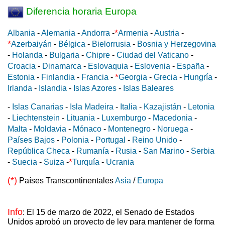
Diferencia horaria Europa
*
Albania
-
Alemania
-
Andorra
-
Armenia
-
Austria
-
*
Azerbaiyán
-
Bélgica
-
Bielorrusia
-
Bosnia y Herzegovina
-
Holanda
-
Bulgaria
-
Chipre
-
Ciudad del Vaticano
-
Croacia
-
Dinamarca
-
Eslovaquia
-
Eslovenia
-
España
-
*
Estonia
-
Finlandia
-
Francia
-
Georgia
-
Grecia
-
Hungría
-
Irlanda
-
Islandia
-
Islas Azores
-
Islas Baleares
-
Islas Canarias
-
Isla Madeira
-
Italia
-
Kazajistán
-
Letonia
-
Liechtenstein
-
Lituania
-
Luxemburgo
-
Macedonia
-
Malta
-
Moldavia
-
Mónaco
-
Montenegro
-
Noruega
-
Países Bajos
-
Polonia
-
Portugal
-
Reino Unido
-
República Checa
-
Rumanía
-
Rusia
-
San Marino
-
Serbia
*
-
Suecia
-
Suiza
-
Turquía
-
Ucrania
(*)
Países Transcontinentales
Asia
/
Europa
Info
: El 15 de marzo de 2022, el Senado de Estados
Unidos aprobó un proyecto de ley para mantener de forma