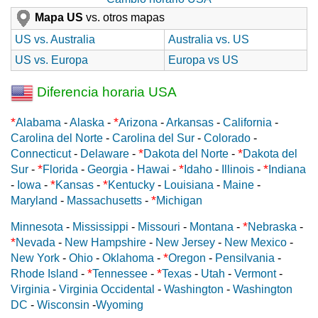
Mapa US
vs. otros mapas
US vs. Australia
Australia vs. US
US vs. Europa
Europa vs US
Diferencia horaria USA
*
*
Alabama
-
Alaska
-
Arizona
-
Arkansas
-
California
-
Carolina del Norte
-
Carolina del Sur
-
Colorado
-
*
*
Connecticut
-
Delaware
-
Dakota del Norte
-
Dakota del
*
*
*
Sur
-
Florida
-
Georgia
-
Hawai
-
Idaho
-
Illinois
-
Indiana
*
*
-
Iowa
-
Kansas
-
Kentucky
-
Louisiana
-
Maine
-
*
Maryland
-
Massachusetts
-
Michigan
*
Minnesota
-
Mississippi
-
Missouri
-
Montana
-
Nebraska
-
*
Nevada
-
New Hampshire
-
New Jersey
-
New Mexico
-
*
New York
-
Ohio
-
Oklahoma
-
Oregon
-
Pensilvania
-
*
*
Rhode Island
-
Tennessee
-
Texas
-
Utah
-
Vermont
-
Virginia
-
Virginia Occidental
-
Washington
-
Washington
DC
-
Wisconsin
-
Wyoming