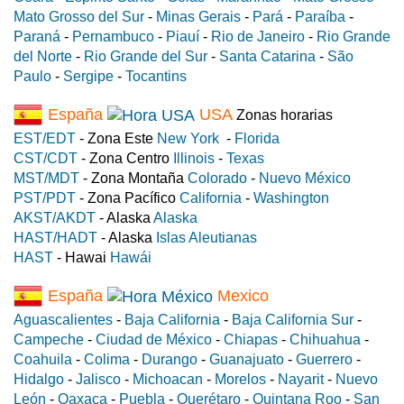
Mato Grosso del Sur
-
Minas Gerais
-
Pará
-
Paraíba
-
Paraná
-
Pernambuco
-
Piauí
-
Rio de Janeiro
-
Rio Grande
del Norte
-
Rio Grande del Sur
-
Santa Catarina
-
São
Paulo
-
Sergipe
-
Tocantins
España
USA
Zonas horarias
EST/EDT
- Zona Este
New York
-
Florida
CST/CDT
- Zona Centro
Illinois
-
Texas
MST/MDT
- Zona Montaña
Colorado
-
Nuevo México
PST/PDT
- Zona Pacífico
California
-
Washington
AKST/AKDT
- Alaska
Alaska
HAST/HADT
- Alaska
Islas Aleutianas
HAST
- Hawai
Hawái
España
Mexico
Aguascalientes
-
Baja California
-
Baja California Sur
-
Campeche
-
Ciudad de México
-
Chiapas
-
Chihuahua
-
Coahuila
-
Colima
-
Durango
-
Guanajuato
-
Guerrero
-
Hidalgo
-
Jalisco
-
Michoacan
-
Morelos
-
Nayarit
-
Nuevo
León
-
Oaxaca
-
Puebla
-
Querétaro
-
Quintana Roo
-
San