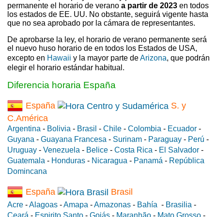
permanente el horario de verano
a partir de 2023
en todos
los estados de EE. UU. No obstante, seguirá vigente hasta
que no sea aprobado por la cámara de representantes.
De aprobarse la ley, el horario de verano permanente será
el nuevo huso horario de en todos los Estados de USA,
excepto en
Hawaii
y la mayor parte de
Arizona
, que podrán
elegir el horario estándar habitual.
Diferencia horaria España
España
S. y
C.América
Argentina
-
Bolivia
-
Brasil
-
Chile
-
Colombia
-
Ecuador
-
Guyana
-
Guayana Francesa
-
Surinam
-
Paraguay
-
Perú
-
Uruguay
-
Venezuela
-
Belice
-
Costa Rica
-
El Salvador
-
Guatemala
-
Honduras
-
Nicaragua
-
Panamá
-
República
Domincana
España
Brasil
Acre
-
Alagoas
-
Amapa
-
Amazonas
-
Bahía
-
Brasilia
-
Ceará
-
Espirito Santo
-
Goiás
-
Maranhão
-
Mato Grosso
-