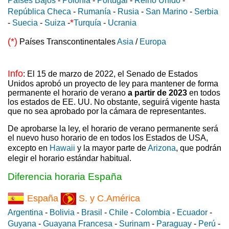
Países Bajos
-
Polonia
-
Portugal
-
Reino Unido
-
República Checa
-
Rumanía
-
Rusia
-
San Marino
-
Serbia
*
-
Suecia
-
Suiza
-
Turquía
-
Ucrania
(*)
Países Transcontinentales
Asia
/
Europa
Info
: El 15 de marzo de 2022, el Senado de Estados
Unidos aprobó un proyecto de ley para mantener de forma
permanente el horario de verano
a partir de 2023
en todos
los estados de EE. UU. No obstante, seguirá vigente hasta
que no sea aprobado por la cámara de representantes.
De aprobarse la ley, el horario de verano permanente será
el nuevo huso horario de en todos los Estados de USA,
excepto en
Hawaii
y la mayor parte de
Arizona
, que podrán
elegir el horario estándar habitual.
Diferencia horaria España
España
S. y C.América
Argentina
-
Bolivia
-
Brasil
-
Chile
-
Colombia
-
Ecuador
-
Guyana
-
Guayana Francesa
-
Surinam
-
Paraguay
-
Perú
-