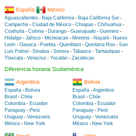
España
Mexico
Aguascalientes
-
Baja California
-
Baja California Sur
-
Campeche
-
Ciudad de México
-
Chiapas
-
Chihuahua
-
Coahuila
-
Colima
-
Durango
-
Guanajuato
-
Guerrero
-
Hidalgo
-
Jalisco
-
Michoacan
-
Morelos
-
Nayarit
-
Nuevo
León
-
Oaxaca
-
Puebla
-
Querétaro
-
Quintana Roo
-
San
Luis Potosí
-
Sinaloa
-
Sonora
-
Tabasco
-
Tamaulipas
-
Tlaxcala
-
Veracruz
-
Yucatán
-
Zacatecas
Diferencia horaria Sudamérica
Argentina
Bolivia
España
-
Bolivia
España
-
Argentina
Brasil
-
Chile
Brasil
-
Chile
Colombia
-
Ecuador
Colombia
-
Ecuador
Paraguay
-
Perú
Paraguay
-
Perú
Uruguay
-
Venezuela
Uruguay
-
Venezuela
México
-
New York
México
-
New York