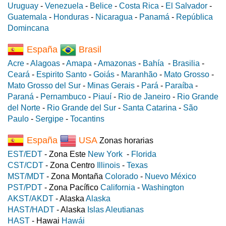
Uruguay
-
Venezuela
-
Belice
-
Costa Rica
-
El Salvador
-
Guatemala
-
Honduras
-
Nicaragua
-
Panamá
-
República
Domincana
España
Brasil
Acre
-
Alagoas
-
Amapa
-
Amazonas
-
Bahía
-
Brasilia
-
Ceará
-
Espirito Santo
-
Goiás
-
Maranhão
-
Mato Grosso
-
Mato Grosso del Sur
-
Minas Gerais
-
Pará
-
Paraíba
-
Paraná
-
Pernambuco
-
Piauí
-
Rio de Janeiro
-
Rio Grande
del Norte
-
Rio Grande del Sur
-
Santa Catarina
-
São
Paulo
-
Sergipe
-
Tocantins
España
USA
Zonas horarias
EST/EDT
- Zona Este
New York
-
Florida
CST/CDT
- Zona Centro
Illinois
-
Texas
MST/MDT
- Zona Montaña
Colorado
-
Nuevo México
PST/PDT
- Zona Pacífico
California
-
Washington
AKST/AKDT
- Alaska
Alaska
HAST/HADT
- Alaska
Islas Aleutianas
HAST
- Hawai
Hawái