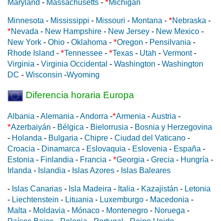
*
Maryland
-
Massachusetts
-
Michigan
*
Minnesota
-
Mississippi
-
Missouri
-
Montana
-
Nebraska
-
*
Nevada
-
New Hampshire
-
New Jersey
-
New Mexico
-
*
New York
-
Ohio
-
Oklahoma
-
Oregon
-
Pensilvania
-
*
*
Rhode Island
-
Tennessee
-
Texas
-
Utah
-
Vermont
-
Virginia
-
Virginia Occidental
-
Washington
-
Washington
DC
-
Wisconsin
-
Wyoming
Diferencia horaria Europa
*
Albania
-
Alemania
-
Andorra
-
Armenia
-
Austria
-
*
Azerbaiyán
-
Bélgica
-
Bielorrusia
-
Bosnia y Herzegovina
-
Holanda
-
Bulgaria
-
Chipre
-
Ciudad del Vaticano
-
Croacia
-
Dinamarca
-
Eslovaquia
-
Eslovenia
-
España
-
*
Estonia
-
Finlandia
-
Francia
-
Georgia
-
Grecia
-
Hungría
-
Irlanda
-
Islandia
-
Islas Azores
-
Islas Baleares
-
Islas Canarias
-
Isla Madeira
-
Italia
-
Kazajistán
-
Letonia
-
Liechtenstein
-
Lituania
-
Luxemburgo
-
Macedonia
-
Malta
-
Moldavia
-
Mónaco
-
Montenegro
-
Noruega
-