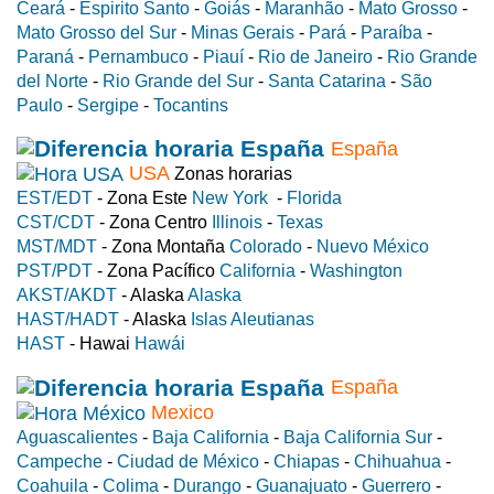
Ceará
-
Espirito Santo
-
Goiás
-
Maranhão
-
Mato Grosso
-
Mato Grosso del Sur
-
Minas Gerais
-
Pará
-
Paraíba
-
Paraná
-
Pernambuco
-
Piauí
-
Rio de Janeiro
-
Rio Grande
del Norte
-
Rio Grande del Sur
-
Santa Catarina
-
São
Paulo
-
Sergipe
-
Tocantins
España
USA
Zonas horarias
EST/EDT
- Zona Este
New York
-
Florida
CST/CDT
- Zona Centro
Illinois
-
Texas
MST/MDT
- Zona Montaña
Colorado
-
Nuevo México
PST/PDT
- Zona Pacífico
California
-
Washington
AKST/AKDT
- Alaska
Alaska
HAST/HADT
- Alaska
Islas Aleutianas
HAST
- Hawai
Hawái
España
Mexico
Aguascalientes
-
Baja California
-
Baja California Sur
-
Campeche
-
Ciudad de México
-
Chiapas
-
Chihuahua
-
Coahuila
-
Colima
-
Durango
-
Guanajuato
-
Guerrero
-