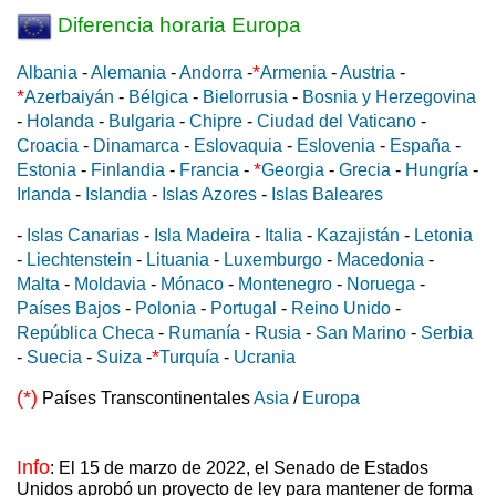
Diferencia horaria Europa
*
Albania
-
Alemania
-
Andorra
-
Armenia
-
Austria
-
*
Azerbaiyán
-
Bélgica
-
Bielorrusia
-
Bosnia y Herzegovina
-
Holanda
-
Bulgaria
-
Chipre
-
Ciudad del Vaticano
-
Croacia
-
Dinamarca
-
Eslovaquia
-
Eslovenia
-
España
-
*
Estonia
-
Finlandia
-
Francia
-
Georgia
-
Grecia
-
Hungría
-
Irlanda
-
Islandia
-
Islas Azores
-
Islas Baleares
-
Islas Canarias
-
Isla Madeira
-
Italia
-
Kazajistán
-
Letonia
-
Liechtenstein
-
Lituania
-
Luxemburgo
-
Macedonia
-
Malta
-
Moldavia
-
Mónaco
-
Montenegro
-
Noruega
-
Países Bajos
-
Polonia
-
Portugal
-
Reino Unido
-
República Checa
-
Rumanía
-
Rusia
-
San Marino
-
Serbia
*
-
Suecia
-
Suiza
-
Turquía
-
Ucrania
(*)
Países Transcontinentales
Asia
/
Europa
Info
: El 15 de marzo de 2022, el Senado de Estados
Unidos aprobó un proyecto de ley para mantener de forma