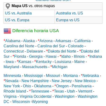
Mapa US
vs. otros mapas
US vs. Australia
Australia vs. US
US vs. Europa
Europa vs US
Diferencia horaria USA
*
*
Alabama
-
Alaska
-
Arizona
-
Arkansas
-
California
-
Carolina del Norte
-
Carolina del Sur
-
Colorado
-
*
*
Connecticut
-
Delaware
-
Dakota del Norte
-
Dakota del
*
*
*
Sur
-
Florida
-
Georgia
-
Hawai
-
Idaho
-
Illinois
-
Indiana
*
*
-
Iowa
-
Kansas
-
Kentucky
-
Louisiana
-
Maine
-
*
Maryland
-
Massachusetts
-
Michigan
*
Minnesota
-
Mississippi
-
Missouri
-
Montana
-
Nebraska
-
*
Nevada
-
New Hampshire
-
New Jersey
-
New Mexico
-
*
New York
-
Ohio
-
Oklahoma
-
Oregon
-
Pensilvania
-
*
*
Rhode Island
-
Tennessee
-
Texas
-
Utah
-
Vermont
-
Virginia
-
Virginia Occidental
-
Washington
-
Washington
DC
-
Wisconsin
-
Wyoming