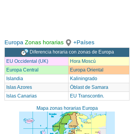
Europa
Zonas horarias
+Países
Diferencia horaria con zonas de Europa
EU Occidental (UK)
Hora Moscú
Europa Central
Europa Oriental
Islandia
Kaliningrado
Islas Azores
Óblast de Samara
Islas Canarias
EU Transcontin.
Mapa zonas horarias Europa