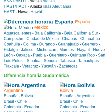
AKST/AKDT
- Alaska
Alaska
HAST/HADT
- Alaska
Islas Aleutianas
HAST
- Hawai
Hawái
España
Mexico
Aguascalientes
-
Baja California
-
Baja California Sur
-
Campeche
-
Ciudad de México
-
Chiapas
-
Chihuahua
-
Coahuila
-
Colima
-
Durango
-
Guanajuato
-
Guerrero
-
Hidalgo
-
Jalisco
-
Michoacan
-
Morelos
-
Nayarit
-
Nuevo
León
-
Oaxaca
-
Puebla
-
Querétaro
-
Quintana Roo
-
San
Luis Potosí
-
Sinaloa
-
Sonora
-
Tabasco
-
Tamaulipas
-
Tlaxcala
-
Veracruz
-
Yucatán
-
Zacatecas
Diferencia horaria Sudamérica
Argentina
Bolivia
España
-
Bolivia
España
-
Argentina
Brasil
-
Chile
Brasil
-
Chile
Colombia
-
Ecuador
Colombia
-
Ecuador