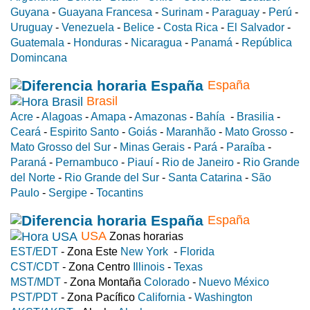
Guyana
-
Guayana Francesa
-
Surinam
-
Paraguay
-
Perú
-
Uruguay
-
Venezuela
-
Belice
-
Costa Rica
-
El Salvador
-
Guatemala
-
Honduras
-
Nicaragua
-
Panamá
-
República
Domincana
España
Brasil
Acre
-
Alagoas
-
Amapa
-
Amazonas
-
Bahía
-
Brasilia
-
Ceará
-
Espirito Santo
-
Goiás
-
Maranhão
-
Mato Grosso
-
Mato Grosso del Sur
-
Minas Gerais
-
Pará
-
Paraíba
-
Paraná
-
Pernambuco
-
Piauí
-
Rio de Janeiro
-
Rio Grande
del Norte
-
Rio Grande del Sur
-
Santa Catarina
-
São
Paulo
-
Sergipe
-
Tocantins
España
USA
Zonas horarias
EST/EDT
- Zona Este
New York
-
Florida
CST/CDT
- Zona Centro
Illinois
-
Texas
MST/MDT
- Zona Montaña
Colorado
-
Nuevo México
PST/PDT
- Zona Pacífico
California
-
Washington