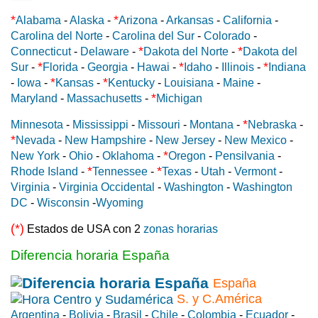
*
*
Alabama
-
Alaska
-
Arizona
-
Arkansas
-
California
-
Carolina del Norte
-
Carolina del Sur
-
Colorado
-
*
*
Connecticut
-
Delaware
-
Dakota del Norte
-
Dakota del
*
*
*
Sur
-
Florida
-
Georgia
-
Hawai
-
Idaho
-
Illinois
-
Indiana
*
*
-
Iowa
-
Kansas
-
Kentucky
-
Louisiana
-
Maine
-
*
Maryland
-
Massachusetts
-
Michigan
*
Minnesota
-
Mississippi
-
Missouri
-
Montana
-
Nebraska
-
*
Nevada
-
New Hampshire
-
New Jersey
-
New Mexico
-
*
New York
-
Ohio
-
Oklahoma
-
Oregon
-
Pensilvania
-
*
*
Rhode Island
-
Tennessee
-
Texas
-
Utah
-
Vermont
-
Virginia
-
Virginia Occidental
-
Washington
-
Washington
DC
-
Wisconsin
-
Wyoming
(*)
Estados de USA con 2
zonas horarias
Diferencia horaria España
España
S. y C.América
Argentina
-
Bolivia
-
Brasil
-
Chile
-
Colombia
-
Ecuador
-