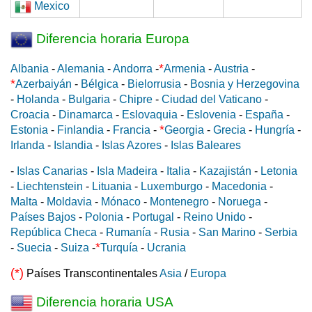
Mexico
Diferencia horaria Europa
*
Albania
-
Alemania
-
Andorra
-
Armenia
-
Austria
-
*
Azerbaiyán
-
Bélgica
-
Bielorrusia
-
Bosnia y Herzegovina
-
Holanda
-
Bulgaria
-
Chipre
-
Ciudad del Vaticano
-
Croacia
-
Dinamarca
-
Eslovaquia
-
Eslovenia
-
España
-
*
Estonia
-
Finlandia
-
Francia
-
Georgia
-
Grecia
-
Hungría
-
Irlanda
-
Islandia
-
Islas Azores
-
Islas Baleares
-
Islas Canarias
-
Isla Madeira
-
Italia
-
Kazajistán
-
Letonia
-
Liechtenstein
-
Lituania
-
Luxemburgo
-
Macedonia
-
Malta
-
Moldavia
-
Mónaco
-
Montenegro
-
Noruega
-
Países Bajos
-
Polonia
-
Portugal
-
Reino Unido
-
República Checa
-
Rumanía
-
Rusia
-
San Marino
-
Serbia
*
-
Suecia
-
Suiza
-
Turquía
-
Ucrania
(*)
Países Transcontinentales
Asia
/
Europa
Diferencia horaria USA