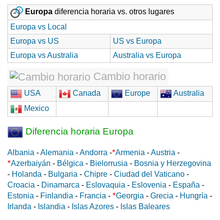
Europa
diferencia horaria vs. otros lugares
Europa vs Local
Europa vs US
US vs Europa
Europa vs Australia
Australia vs Europa
Cambio horario
USA
Canada
Europe
Australia
Mexico
Diferencia horaria Europa
*
Albania
-
Alemania
-
Andorra
-
Armenia
-
Austria
-
*
Azerbaiyán
-
Bélgica
-
Bielorrusia
-
Bosnia y Herzegovina
-
Holanda
-
Bulgaria
-
Chipre
-
Ciudad del Vaticano
-
Croacia
-
Dinamarca
-
Eslovaquia
-
Eslovenia
-
España
-
*
Estonia
-
Finlandia
-
Francia
-
Georgia
-
Grecia
-
Hungría
-
Irlanda
-
Islandia
-
Islas Azores
-
Islas Baleares