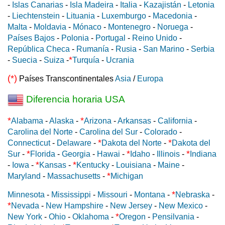
-
Islas Canarias
-
Isla Madeira
-
Italia
-
Kazajistán
-
Letonia
-
Liechtenstein
-
Lituania
-
Luxemburgo
-
Macedonia
-
Malta
-
Moldavia
-
Mónaco
-
Montenegro
-
Noruega
-
Países Bajos
-
Polonia
-
Portugal
-
Reino Unido
-
República Checa
-
Rumanía
-
Rusia
-
San Marino
-
Serbia
*
-
Suecia
-
Suiza
-
Turquía
-
Ucrania
(*)
Países Transcontinentales
Asia
/
Europa
Diferencia horaria USA
*
*
Alabama
-
Alaska
-
Arizona
-
Arkansas
-
California
-
Carolina del Norte
-
Carolina del Sur
-
Colorado
-
*
*
Connecticut
-
Delaware
-
Dakota del Norte
-
Dakota del
*
*
*
Sur
-
Florida
-
Georgia
-
Hawai
-
Idaho
-
Illinois
-
Indiana
*
*
-
Iowa
-
Kansas
-
Kentucky
-
Louisiana
-
Maine
-
*
Maryland
-
Massachusetts
-
Michigan
*
Minnesota
-
Mississippi
-
Missouri
-
Montana
-
Nebraska
-
*
Nevada
-
New Hampshire
-
New Jersey
-
New Mexico
-
*
New York
-
Ohio
-
Oklahoma
-
Oregon
-
Pensilvania
-