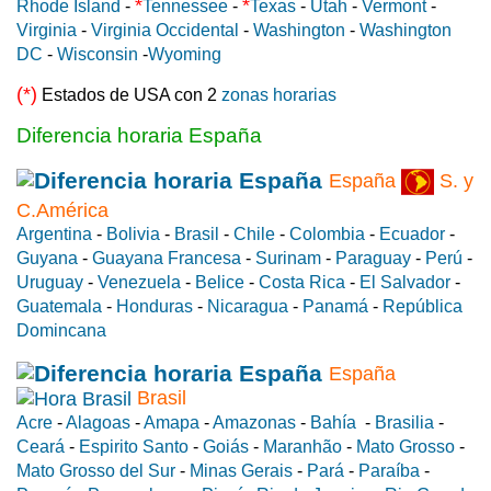
*
*
Rhode Island
-
Tennessee
-
Texas
-
Utah
-
Vermont
-
Virginia
-
Virginia Occidental
-
Washington
-
Washington
DC
-
Wisconsin
-
Wyoming
(*)
Estados de USA con 2
zonas horarias
Diferencia horaria España
España
S. y
C.América
Argentina
-
Bolivia
-
Brasil
-
Chile
-
Colombia
-
Ecuador
-
Guyana
-
Guayana Francesa
-
Surinam
-
Paraguay
-
Perú
-
Uruguay
-
Venezuela
-
Belice
-
Costa Rica
-
El Salvador
-
Guatemala
-
Honduras
-
Nicaragua
-
Panamá
-
República
Domincana
España
Brasil
Acre
-
Alagoas
-
Amapa
-
Amazonas
-
Bahía
-
Brasilia
-
Ceará
-
Espirito Santo
-
Goiás
-
Maranhão
-
Mato Grosso
-
Mato Grosso del Sur
-
Minas Gerais
-
Pará
-
Paraíba
-