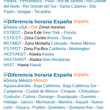
Paraná
-
Pernambuco
-
Piauí
-
Rio de Janeiro
-
Rio Grande
del Norte
-
Rio Grande del Sur
-
Santa Catarina
-
São
Paulo
-
Sergipe
-
Tocantins
España
USA
Zonas horarias
EST/EDT
- Zona Este
New York
-
Florida
CST/CDT
- Zona Centro
Illinois
-
Texas
MST/MDT
- Zona Montaña
Colorado
-
Nuevo México
PST/PDT
- Zona Pacífico
California
-
Washington
AKST/AKDT
- Alaska
Alaska
HAST/HADT
- Alaska
Islas Aleutianas
HAST
- Hawai
Hawái
España
Mexico
Aguascalientes
-
Baja California
-
Baja California Sur
-
Campeche
-
Ciudad de México
-
Chiapas
-
Chihuahua
-
Coahuila
-
Colima
-
Durango
-
Guanajuato
-
Guerrero
-
Hidalgo
-
Jalisco
-
Michoacan
-
Morelos
-
Nayarit
-
Nuevo
León
-
Oaxaca
-
Puebla
-
Querétaro
-
Quintana Roo
-
San