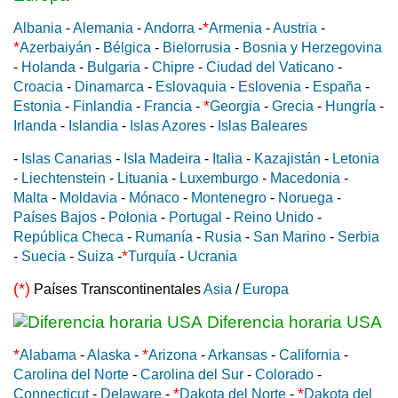
*
Albania
-
Alemania
-
Andorra
-
Armenia
-
Austria
-
*
Azerbaiyán
-
Bélgica
-
Bielorrusia
-
Bosnia y Herzegovina
-
Holanda
-
Bulgaria
-
Chipre
-
Ciudad del Vaticano
-
Croacia
-
Dinamarca
-
Eslovaquia
-
Eslovenia
-
España
-
*
Estonia
-
Finlandia
-
Francia
-
Georgia
-
Grecia
-
Hungría
-
Irlanda
-
Islandia
-
Islas Azores
-
Islas Baleares
-
Islas Canarias
-
Isla Madeira
-
Italia
-
Kazajistán
-
Letonia
-
Liechtenstein
-
Lituania
-
Luxemburgo
-
Macedonia
-
Malta
-
Moldavia
-
Mónaco
-
Montenegro
-
Noruega
-
Países Bajos
-
Polonia
-
Portugal
-
Reino Unido
-
República Checa
-
Rumanía
-
Rusia
-
San Marino
-
Serbia
*
-
Suecia
-
Suiza
-
Turquía
-
Ucrania
(*)
Países Transcontinentales
Asia
/
Europa
Diferencia horaria USA
*
*
Alabama
-
Alaska
-
Arizona
-
Arkansas
-
California
-
Carolina del Norte
-
Carolina del Sur
-
Colorado
-
*
*
Connecticut
-
Delaware
-
Dakota del Norte
-
Dakota del