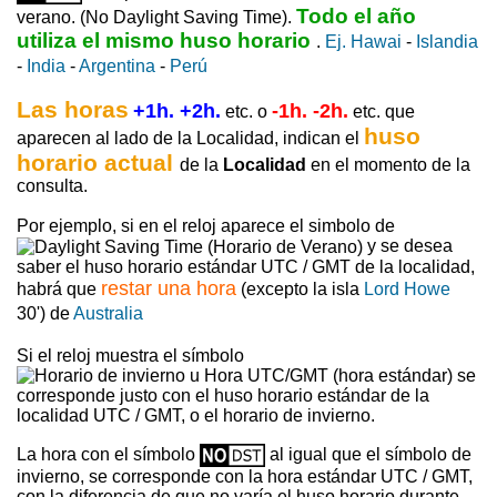
Todo el año
verano. (No Daylight Saving Time).
utiliza el mismo huso horario
.
Ej. Hawai
-
Islandia
-
India
-
Argentina
-
Perú
Las horas
+1h. +2h.
-1h. -2h.
etc. o
etc. que
huso
aparecen al lado de la Localidad, indican el
horario actual
de la
Localidad
en el momento de la
consulta.
Por ejemplo, si en el reloj aparece el simbolo de
y se desea
saber el huso horario estándar UTC / GMT de la localidad,
restar una hora
habrá que
(excepto la isla
Lord Howe
30') de
Australia
Si el reloj muestra el símbolo
se
corresponde justo con el huso horario estándar de la
localidad UTC / GMT, o el horario de invierno.
La hora con el símbolo
al igual que el símbolo de
invierno, se corresponde con la hora estándar UTC / GMT,
con la diferencia de que no varía el huso horario durante