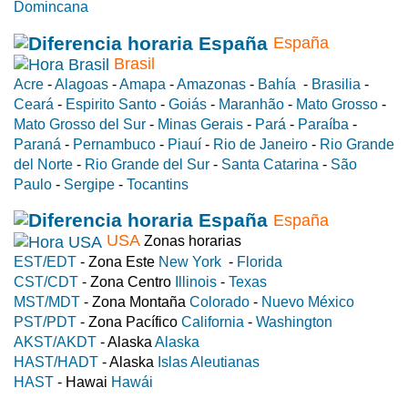
Domincana
España
Brasil
Acre
-
Alagoas
-
Amapa
-
Amazonas
-
Bahía
-
Brasilia
-
Ceará
-
Espirito Santo
-
Goiás
-
Maranhão
-
Mato Grosso
-
Mato Grosso del Sur
-
Minas Gerais
-
Pará
-
Paraíba
-
Paraná
-
Pernambuco
-
Piauí
-
Rio de Janeiro
-
Rio Grande
del Norte
-
Rio Grande del Sur
-
Santa Catarina
-
São
Paulo
-
Sergipe
-
Tocantins
España
USA
Zonas horarias
EST/EDT
- Zona Este
New York
-
Florida
CST/CDT
- Zona Centro
Illinois
-
Texas
MST/MDT
- Zona Montaña
Colorado
-
Nuevo México
PST/PDT
- Zona Pacífico
California
-
Washington
AKST/AKDT
- Alaska
Alaska
HAST/HADT
- Alaska
Islas Aleutianas
HAST
- Hawai
Hawái