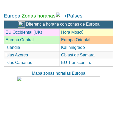
Europa
Zonas horarias
+Países
Diferencia horaria con zonas de Europa
EU Occidental (UK)
Hora Moscú
Europa Central
Europa Oriental
Islandia
Kaliningrado
Islas Azores
Óblast de Samara
Islas Canarias
EU Transcontin.
Mapa zonas horarias Europa