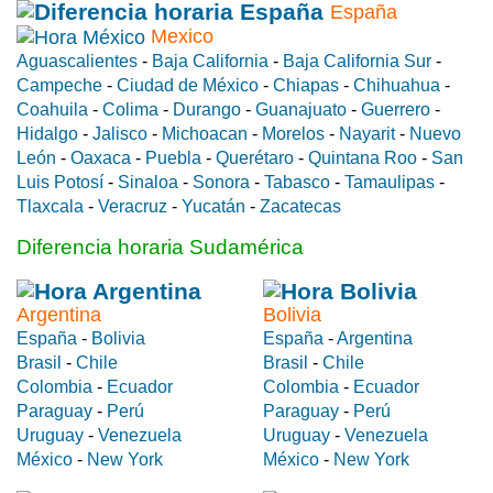
España
Mexico
Aguascalientes
-
Baja California
-
Baja California Sur
-
Campeche
-
Ciudad de México
-
Chiapas
-
Chihuahua
-
Coahuila
-
Colima
-
Durango
-
Guanajuato
-
Guerrero
-
Hidalgo
-
Jalisco
-
Michoacan
-
Morelos
-
Nayarit
-
Nuevo
León
-
Oaxaca
-
Puebla
-
Querétaro
-
Quintana Roo
-
San
Luis Potosí
-
Sinaloa
-
Sonora
-
Tabasco
-
Tamaulipas
-
Tlaxcala
-
Veracruz
-
Yucatán
-
Zacatecas
Diferencia horaria Sudamérica
Argentina
Bolivia
España
-
Bolivia
España
-
Argentina
Brasil
-
Chile
Brasil
-
Chile
Colombia
-
Ecuador
Colombia
-
Ecuador
Paraguay
-
Perú
Paraguay
-
Perú
Uruguay
-
Venezuela
Uruguay
-
Venezuela
México
-
New York
México
-
New York