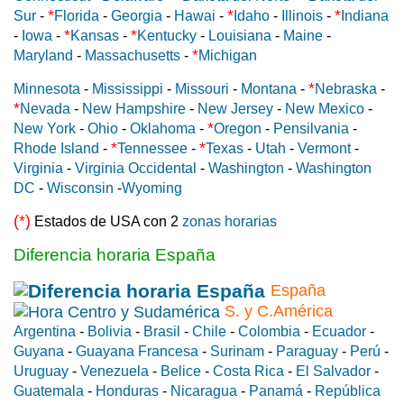
*
*
*
Sur
-
Florida
-
Georgia
-
Hawai
-
Idaho
-
Illinois
-
Indiana
*
*
-
Iowa
-
Kansas
-
Kentucky
-
Louisiana
-
Maine
-
*
Maryland
-
Massachusetts
-
Michigan
*
Minnesota
-
Mississippi
-
Missouri
-
Montana
-
Nebraska
-
*
Nevada
-
New Hampshire
-
New Jersey
-
New Mexico
-
*
New York
-
Ohio
-
Oklahoma
-
Oregon
-
Pensilvania
-
*
*
Rhode Island
-
Tennessee
-
Texas
-
Utah
-
Vermont
-
Virginia
-
Virginia Occidental
-
Washington
-
Washington
DC
-
Wisconsin
-
Wyoming
(*)
Estados de USA con 2
zonas horarias
Diferencia horaria España
España
S. y C.América
Argentina
-
Bolivia
-
Brasil
-
Chile
-
Colombia
-
Ecuador
-
Guyana
-
Guayana Francesa
-
Surinam
-
Paraguay
-
Perú
-
Uruguay
-
Venezuela
-
Belice
-
Costa Rica
-
El Salvador
-
Guatemala
-
Honduras
-
Nicaragua
-
Panamá
-
República