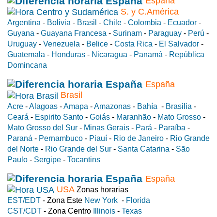
España
S. y C.América
Argentina
-
Bolivia
-
Brasil
-
Chile
-
Colombia
-
Ecuador
-
Guyana
-
Guayana Francesa
-
Surinam
-
Paraguay
-
Perú
-
Uruguay
-
Venezuela
-
Belice
-
Costa Rica
-
El Salvador
-
Guatemala
-
Honduras
-
Nicaragua
-
Panamá
-
República
Domincana
España
Brasil
Acre
-
Alagoas
-
Amapa
-
Amazonas
-
Bahía
-
Brasilia
-
Ceará
-
Espirito Santo
-
Goiás
-
Maranhão
-
Mato Grosso
-
Mato Grosso del Sur
-
Minas Gerais
-
Pará
-
Paraíba
-
Paraná
-
Pernambuco
-
Piauí
-
Rio de Janeiro
-
Rio Grande
del Norte
-
Rio Grande del Sur
-
Santa Catarina
-
São
Paulo
-
Sergipe
-
Tocantins
España
USA
Zonas horarias
EST/EDT
- Zona Este
New York
-
Florida
CST/CDT
- Zona Centro
Illinois
-
Texas