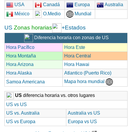
USA
Canadá
Europa
Australia
México
O.Medio
Mundial
US
Zonas horarias
+Estados
Diferencia horaria con zonas de US
Hora Pacífico
Hora Este
Hora Montaña
Hora Central
Hora Arizona
Hora Hawai
Hora Alaska
Atlantico (Puerto Rico)
Mapa hora mundial
Samoa Americana
US
diferencia horaria vs. otros lugares
US vs US
US vs. Australia
Australia vs US
US vs Europa
Europa vs US