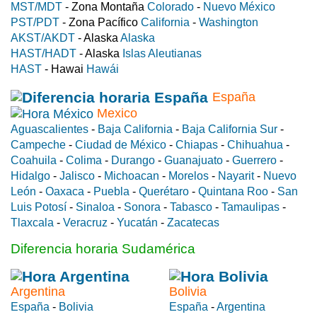
MST/MDT
- Zona Montaña
Colorado
-
Nuevo México
PST/PDT
- Zona Pacífico
California
-
Washington
AKST/AKDT
- Alaska
Alaska
HAST/HADT
- Alaska
Islas Aleutianas
HAST
- Hawai
Hawái
España
Mexico
Aguascalientes
-
Baja California
-
Baja California Sur
-
Campeche
-
Ciudad de México
-
Chiapas
-
Chihuahua
-
Coahuila
-
Colima
-
Durango
-
Guanajuato
-
Guerrero
-
Hidalgo
-
Jalisco
-
Michoacan
-
Morelos
-
Nayarit
-
Nuevo
León
-
Oaxaca
-
Puebla
-
Querétaro
-
Quintana Roo
-
San
Luis Potosí
-
Sinaloa
-
Sonora
-
Tabasco
-
Tamaulipas
-
Tlaxcala
-
Veracruz
-
Yucatán
-
Zacatecas
Diferencia horaria Sudamérica
Argentina
Bolivia
España
-
Bolivia
España
-
Argentina