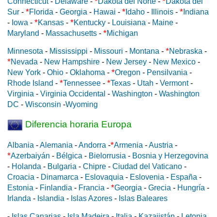
*
*
Connecticut
-
Delaware
-
Dakota del Norte
-
Dakota del
*
*
*
Sur
-
Florida
-
Georgia
-
Hawai
-
Idaho
-
Illinois
-
Indiana
*
*
-
Iowa
-
Kansas
-
Kentucky
-
Louisiana
-
Maine
-
*
Maryland
-
Massachusetts
-
Michigan
*
Minnesota
-
Mississippi
-
Missouri
-
Montana
-
Nebraska
-
*
Nevada
-
New Hampshire
-
New Jersey
-
New Mexico
-
*
New York
-
Ohio
-
Oklahoma
-
Oregon
-
Pensilvania
-
*
*
Rhode Island
-
Tennessee
-
Texas
-
Utah
-
Vermont
-
Virginia
-
Virginia Occidental
-
Washington
-
Washington
DC
-
Wisconsin
-
Wyoming
Diferencia horaria Europa
*
Albania
-
Alemania
-
Andorra
-
Armenia
-
Austria
-
*
Azerbaiyán
-
Bélgica
-
Bielorrusia
-
Bosnia y Herzegovina
-
Holanda
-
Bulgaria
-
Chipre
-
Ciudad del Vaticano
-
Croacia
-
Dinamarca
-
Eslovaquia
-
Eslovenia
-
España
-
*
Estonia
-
Finlandia
-
Francia
-
Georgia
-
Grecia
-
Hungría
-
Irlanda
-
Islandia
-
Islas Azores
-
Islas Baleares
-
Islas Canarias
-
Isla Madeira
-
Italia
-
Kazajistán
-
Letonia