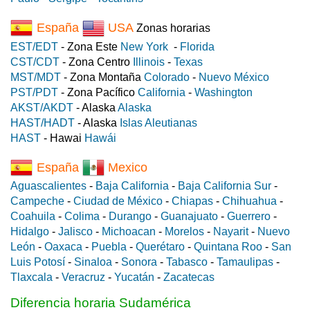
España
USA
Zonas horarias
EST/EDT
- Zona Este
New York
-
Florida
CST/CDT
- Zona Centro
Illinois
-
Texas
MST/MDT
- Zona Montaña
Colorado
-
Nuevo México
PST/PDT
- Zona Pacífico
California
-
Washington
AKST/AKDT
- Alaska
Alaska
HAST/HADT
- Alaska
Islas Aleutianas
HAST
- Hawai
Hawái
España
Mexico
Aguascalientes
-
Baja California
-
Baja California Sur
-
Campeche
-
Ciudad de México
-
Chiapas
-
Chihuahua
-
Coahuila
-
Colima
-
Durango
-
Guanajuato
-
Guerrero
-
Hidalgo
-
Jalisco
-
Michoacan
-
Morelos
-
Nayarit
-
Nuevo
León
-
Oaxaca
-
Puebla
-
Querétaro
-
Quintana Roo
-
San
Luis Potosí
-
Sinaloa
-
Sonora
-
Tabasco
-
Tamaulipas
-
Tlaxcala
-
Veracruz
-
Yucatán
-
Zacatecas
Diferencia horaria Sudamérica