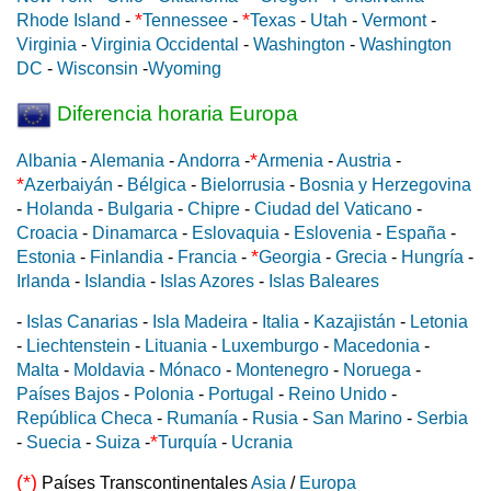
*
*
Rhode Island
-
Tennessee
-
Texas
-
Utah
-
Vermont
-
Virginia
-
Virginia Occidental
-
Washington
-
Washington
DC
-
Wisconsin
-
Wyoming
Diferencia horaria Europa
*
Albania
-
Alemania
-
Andorra
-
Armenia
-
Austria
-
*
Azerbaiyán
-
Bélgica
-
Bielorrusia
-
Bosnia y Herzegovina
-
Holanda
-
Bulgaria
-
Chipre
-
Ciudad del Vaticano
-
Croacia
-
Dinamarca
-
Eslovaquia
-
Eslovenia
-
España
-
*
Estonia
-
Finlandia
-
Francia
-
Georgia
-
Grecia
-
Hungría
-
Irlanda
-
Islandia
-
Islas Azores
-
Islas Baleares
-
Islas Canarias
-
Isla Madeira
-
Italia
-
Kazajistán
-
Letonia
-
Liechtenstein
-
Lituania
-
Luxemburgo
-
Macedonia
-
Malta
-
Moldavia
-
Mónaco
-
Montenegro
-
Noruega
-
Países Bajos
-
Polonia
-
Portugal
-
Reino Unido
-
República Checa
-
Rumanía
-
Rusia
-
San Marino
-
Serbia
*
-
Suecia
-
Suiza
-
Turquía
-
Ucrania
(*)
Países Transcontinentales
Asia
/
Europa