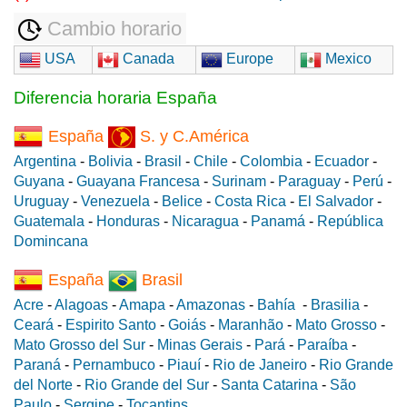
Cambio horario
USA
Canada
Europe
Mexico
Diferencia horaria España
España
S. y C.América
Argentina
-
Bolivia
-
Brasil
-
Chile
-
Colombia
-
Ecuador
-
Guyana
-
Guayana Francesa
-
Surinam
-
Paraguay
-
Perú
-
Uruguay
-
Venezuela
-
Belice
-
Costa Rica
-
El Salvador
-
Guatemala
-
Honduras
-
Nicaragua
-
Panamá
-
República
Domincana
España
Brasil
Acre
-
Alagoas
-
Amapa
-
Amazonas
-
Bahía
-
Brasilia
-
Ceará
-
Espirito Santo
-
Goiás
-
Maranhão
-
Mato Grosso
-
Mato Grosso del Sur
-
Minas Gerais
-
Pará
-
Paraíba
-
Paraná
-
Pernambuco
-
Piauí
-
Rio de Janeiro
-
Rio Grande
del Norte
-
Rio Grande del Sur
-
Santa Catarina
-
São
Paulo
-
Sergipe
-
Tocantins