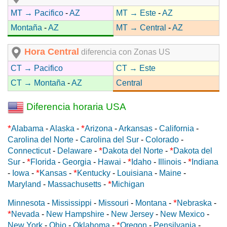
MT → Pacifico
-
AZ
MT → Este
-
AZ
Montaña
-
AZ
MT → Central
-
AZ
Hora Central
diferencia con Zonas US
CT → Pacifico
CT → Este
CT → Montaña
-
AZ
Central
Diferencia horaria USA
*
*
Alabama
-
Alaska
-
Arizona
-
Arkansas
-
California
-
Carolina del Norte
-
Carolina del Sur
-
Colorado
-
*
*
Connecticut
-
Delaware
-
Dakota del Norte
-
Dakota del
*
*
*
Sur
-
Florida
-
Georgia
-
Hawai
-
Idaho
-
Illinois
-
Indiana
*
*
-
Iowa
-
Kansas
-
Kentucky
-
Louisiana
-
Maine
-
*
Maryland
-
Massachusetts
-
Michigan
*
Minnesota
-
Mississippi
-
Missouri
-
Montana
-
Nebraska
-
*
Nevada
-
New Hampshire
-
New Jersey
-
New Mexico
-
*
New York
-
Ohio
-
Oklahoma
-
Oregon
-
Pensilvania
-