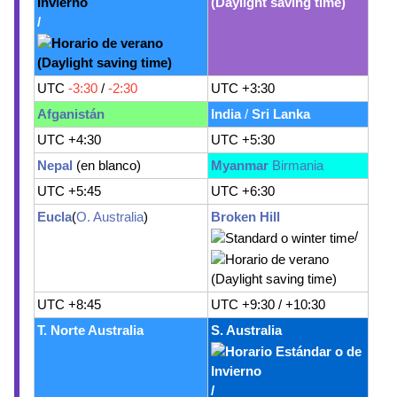
/
UTC
-3:30
/
-2:30
UTC +3:30
Afganistán
India
/
Sri Lanka
UTC +4:30
UTC +5:30
Nepal
(en blanco)
Myanmar
Birmania
UTC +5:45
UTC +6:30
Eucla
(
O. Australia
)
Broken Hill
/
UTC +8:45
UTC +9:30 / +10:30
T. Norte Australia
S. Australia
/