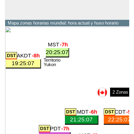
Mapa zonas horarias mundial: hora actual y huso horario
MST
-7h
20:25:07
AKDT
-8h
Territorio
19:25:07
Yukon
2 Zonas
MDT
-6h
CDT
-5
21:25:07
22:25:07
PDT
-7h