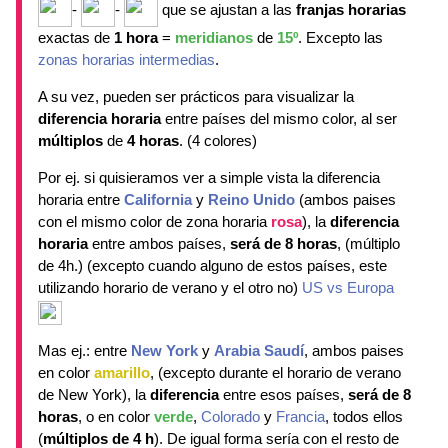
-
-
que se ajustan a las
franjas horarias
exactas de
1 hora
=
meridianos
de
15º
. Excepto las
zonas horarias intermedias
.
A su vez, pueden ser prácticos para visualizar la
diferencia horaria
entre países del mismo color, al ser
múltiplos
de
4 horas
. (4 colores)
Por ej. si quisieramos ver a simple vista la diferencia
horaria entre
California
y
Reino Unido
(ambos paises
con el mismo color de zona horaria
rosa
), la
diferencia
horaria
entre ambos países,
será de 8 horas
, (múltiplo
de 4h.) (excepto cuando alguno de estos países, este
utilizando horario de verano y el otro no)
US vs Europa
Mas ej.: entre
New York
y
Arabia Saudí
, ambos paises
en color
amarillo
, (excepto durante el horario de verano
de New York), la
diferencia
entre esos países,
será de 8
horas
, o en color
verde
,
Colorado
y
Francia
, todos ellos
(
múltiplos de 4 h
). De igual forma sería con el resto de