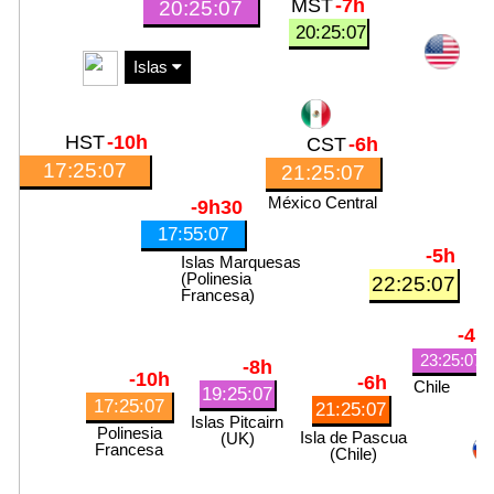
MST
-7h
20:25:07
20:25:07
Islas
HST
-10h
CST
-6h
17:25:07
21:25:08
México Central
-9h30
17:55:07
-5h
Islas Marquesas
(Polinesia
22:25:08
Francesa)
-4h
23:25:08
-8h
-10h
-6h
Chile
19:25:07
17:25:07
21:25:07
Islas Pitcairn
Polinesia
Isla de Pascua
(UK)
Francesa
(Chile)