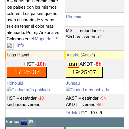
= 4 horas de intérvalo entre
los paises con los mismos
colores. Los países que no
Phoenix
usan el horario de verano
suelen tener el color mas
MST
= estándar
-7h
atenuado. Por ej. Arizona vs
Sin horaio
verano
*
Colorado en el
Mapa de US
+info
Islas Hawai
Alaska
(
Adak
*
)
HST
-10h
AKDT
-8h
17:25:07
19:25:07
Honolulú
Juneau
HST
= estándar
-10
AKST
= estándar
-9h
sin horario verano
AKDT
= verano -
8h
*
Adak
UTC -10 / -9
Europa