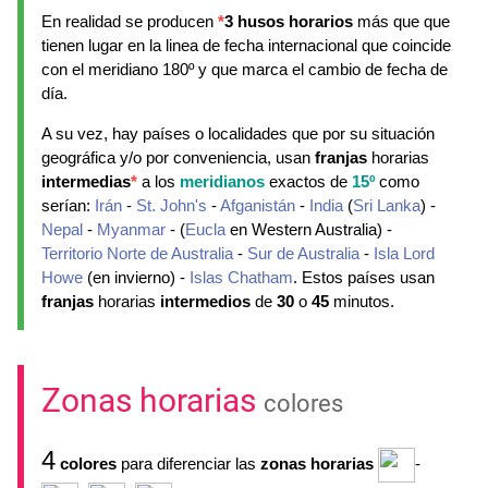
En realidad se producen
*
3 husos horarios
más que que
tienen lugar en la linea de fecha internacional que coincide
con el meridiano 180º y que marca el cambio de fecha de
día.
A su vez, hay países o localidades que por su situación
geográfica y/o por conveniencia, usan
franjas
horarias
intermedias
*
a los
meridianos
exactos de
15º
como
serían:
Irán
-
St. John's
-
Afganistán
-
India
(
Sri Lanka
) -
Nepal
-
Myanmar
- (
Eucla
en Western Australia) -
Territorio Norte de Australia
-
Sur de Australia
-
Isla Lord
Howe
(en invierno) -
Islas Chatham
. Estos países usan
franjas
horarias
intermedios
de
30
o
45
minutos.
Zonas horarias
colores
4
colores
para diferenciar las
zonas horarias
-