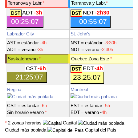
Terranova y Labr.
*
Terranova y Labr.
*
ADT
-3h
NDT
-2h30
00:25:07
00:55:08
Labrador City
St. John's
AST
= estándar
-4h
NST
= estándar
-3:30h
ADT
= verano -
3h
NDT
= verano -
2:30h
Saskatchewan
*
Quebec Zona Este
*
CST
-6h
EDT
-4h
21:25:08
23:25:08
Regina
Montreal
CST
= estándar
-6h
EST
= estándar
-5h
Sin horario
verano
*
EDT
= verano -
4h
*
2 zonas horarias
Capital
Ciudad más poblada
Capital del País