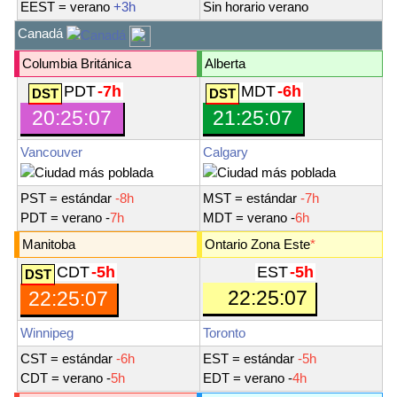
EEST
= verano
+3h
Sin horario verano
Canadá
Columbia Británica
Alberta
PDT
-7h
MDT
-6h
20:25:08
21:25:08
Vancouver
Calgary
PST
= estándar
-8h
MST
= estándar
-7h
PDT
= verano -
7h
MDT
= verano -
6h
Manitoba
Ontario Zona Este
*
CDT
-5h
EST
-5h
22:25:08
22:25:08
Winnipeg
Toronto
CST
= estándar
-6h
EST
= estándar
-5h
CDT
= verano -
5h
EDT
= verano -
4h