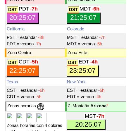
PDT
-7h
MDT
-6h
20:25:07
21:25:07
California
Colorado
PST
= estándar
-8h
MST
= estándar
-7h
PDT
= verano -
7h
MDT
= verano -
6h
Zona Centro
Zona Este
CDT
-5h
EDT
-4h
22:25:07
23:25:07
Texas
New York
CST
= estándar
-6h
EST
= estándar
-5h
CDT
= verano -
5h
EDT
= verano -
4h
Zonas horarias
Z. Montaña
Arizona
*
MST
-7h
20:25:07
Zonas horarias con 4 colores