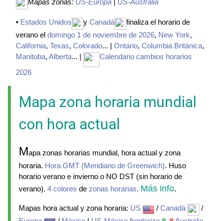
Mapas zonas:
US-Europa
|
US-Australia
•
Estados Unidos
y
Canadá
finaliza el horario de
verano el
domingo 1 de noviembre de 2026
,
New York
,
California
,
Texas
,
Colorado
... |
Ontario
,
Columbia Británica
,
Manitoba
,
Alberta
... |
Calendario cambios horarios
2026
Mapa zona horaria mundial
con hora actual
M
apa zonas horarias mundial, hora actual y zona
horaria.
Hora GMT (Meridiano de Greenwich)
. Huso
horario verano e invierno o NO DST (sin horario de
Más info
.
verano).
4 colores
de
zonas horarias
.
Mapas hora actual y zona horaria:
US
/
Canadá
/
Europa
/
México
|
US-México fronterizo
Australia