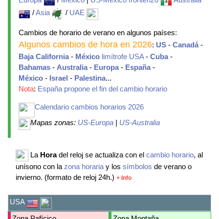
/
Asia
/
UAE
Cambios de horario de verano en algunos países:
Algunos cambios de hora en 2026
:
US
-
Canadá
-
Baja California
-
México
limítrofe USA
-
Cuba
-
Bahamas
-
Australia
-
Europa
-
España
-
México
-
Israel
-
Palestina
...
Nota
:
España propone el fin del cambio horario
Calendario cambios horarios 2026
Mapas zonas:
US-Europa
|
US-Australia
La
Hora
del reloj se actualiza con el
cambio horario
, al
unísono con la
zona horaria
y los
símbolos
de verano o
invierno. (formato de reloj 24h.)
+ Info
USA
Zona Pafícico
Zona Montaña