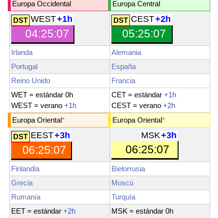
Europa Occidental
Europa Central
WEST
+1h
CEST
+2h
04:25:08
05:25:08
Irlanda
Alemania
Portugal
España
Reino Unido
Francia
WET
= estándar 0h
CET
= estándar
+1h
WEST
= verano
+1h
CEST
= verano
+2h
Europa Oriental
*
Europa Oriental
*
EEST
+3h
MSK
+3h
06:25:08
06:25:08
Finlandia
Bielorrusia
Grecia
Moscú
Rumanía
Turquía
EET
= estándar
+2h
MSK
= estándar 0h