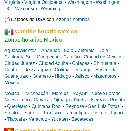
Virginia
-
Virginia Occidental
-
Washington
-
Washington
DC
-
Wisconsin
-
Wyoming
(*)
Estados de USA con 2
zonas horarias
Cambio horario México
Zonas horarias Mexico
Aguascalientes
-
Anahuac
-
Baja California
-
Baja
California Sur
-
Campeche
-
Cancún
-
Ciudad de Mexico
-
Ciudad Juárez
-
Ciudad Acuña
-
Chiapas
-
Chihuahua
-
Coahuila de Zaragoza
-
Colima
-
Durango
-
Ensenada
-
Guanajuato
-
Guerrero
-
Hidalgo
-
Jalisco
-
Matamoros
-
México
Mexicali
-
Michoacán
-
Morelos
-
Nayarit
-
Nuevo Laredo
-
Nuevo León
-
Oaxaca
-
Ojinaga
-
Piedras Negras
-
Puebla
-
Querétaro
-
Quintana Roo
-
Reynosa
-
San Luis Potosí
-
Sinaloa
-
Sonora
-
Tabasco
-
Tamaulipas
-
Tecate
-
Tijuana
-
Tlaxcala
-
Veracruz
-
Yucatán
-
Zacatecas