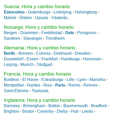
Suecia: Hora y cambio horario
Estocolmo
-
Gotemburgo
-
Linköping
-
Helsingborg
-
Malmö
-
Örebro
-
Upsala
-
Västerås
.
Noruega: Hora y cambio horario
Bergen
-
Drammen
-
Fredrikstad
-
Oslo
-
Porsgrunn
-
Sandnes
-
Stavanger
-
Trondheim
Alemania: Hora y cambio horario
Berlín
-
Bremen
-
Colonia
-
Dortmund
-
Dresden
-
Dusseldorf
-
Essen
-
Frankfurt
-
Hamburgo
-
Hannover
-
Leipzig
-
Munich
-
Stuttgart
.
Francia: Hora y cambio horario
Burdeos
-
El Havre
-
Estrasburgo
-
Lille
-
Lyon
-
Marsella
-
Montpellier
-
Nantes
-
Niza
-
Paris
-
Reims
-
Rennes
-
Saint-Etienne
-
Toulouse
.
Inglaterra: Hora y cambio horario
Barnsley
-
Birmingham
-
Bolton
-
Bournemouth
-
Bradford
-
Brighton
-
Bristol
-
Coventry
-
Derby
-
Hull
-
Leeds
-