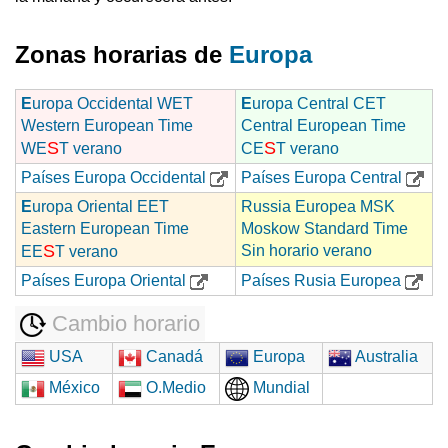
Zonas horarias de
Europa
E
uropa Occidental WET
E
uropa Central CET
Western European Time
Central European Time
S
S
WE
T verano
CE
T verano
Países Europa Occidental
Países Europa Central
E
uropa Oriental EET
Russia Europea MSK
Eastern European Time
Moskow Standard Time
S
Sin horario verano
EE
T verano
Países Europa Oriental
Países Rusia Europea
Cambio horario
USA
Canadá
Europa
Australia
México
O.Medio
Mundial