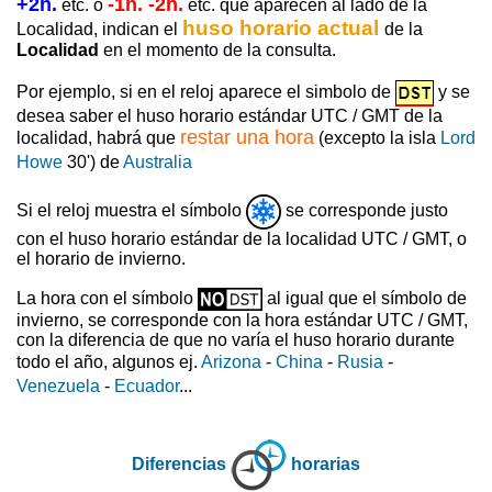
+2h.
-1h. -2h.
etc. o
etc. que aparecen al lado de la
huso horario actual
Localidad, indican el
de la
Localidad
en el momento de la consulta.
Por ejemplo, si en el reloj aparece el simbolo de
y se
desea saber el huso horario estándar UTC / GMT de la
restar una hora
localidad, habrá que
(excepto la isla
Lord
Howe
30') de
Australia
Si el reloj muestra el símbolo
se corresponde justo
con el huso horario estándar de la localidad UTC / GMT, o
el horario de invierno.
La hora con el símbolo
al igual que el símbolo de
invierno, se corresponde con la hora estándar UTC / GMT,
con la diferencia de que no varía el huso horario durante
todo el año, algunos ej.
Arizona
-
China
-
Rusia
-
Venezuela
-
Ecuador
...
Diferencias
horarias