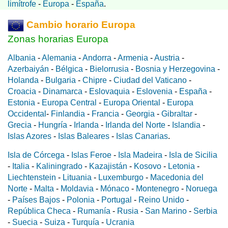
limítrofe
-
Europa
-
España
.
Cambio horario Europa
Zonas horarias Europa
Albania
-
Alemania
-
Andorra
-
Armenia
-
Austria
-
Azerbaiyán
-
Bélgica
-
Bielorrusia
-
Bosnia y Herzegovina
-
Holanda
-
Bulgaria
-
Chipre
-
Ciudad del Vaticano
-
Croacia
-
Dinamarca
-
Eslovaquia
-
Eslovenia
-
España
-
Estonia
-
Europa Central
-
Europa Oriental
-
Europa
Occidental
-
Finlandia
-
Francia
-
Georgia
-
Gibraltar
-
Grecia
-
Hungría
-
Irlanda
-
Irlanda del Norte
-
Islandia
-
Islas Azores
-
Islas Baleares
-
Islas Canarias
.
Isla de Córcega
-
Islas Feroe
-
Isla Madeira
-
Isla de Sicilia
-
Italia
-
Kaliningrado
-
Kazajistán
-
Kosovo
-
Letonia
-
Liechtenstein
-
Lituania
-
Luxemburgo
-
Macedonia del
Norte
-
Malta
-
Moldavia
-
Mónaco
-
Montenegro
-
Noruega
-
Países Bajos
-
Polonia
-
Portugal
-
Reino Unido
-
República Checa
-
Rumanía
-
Rusia
-
San Marino
-
Serbia
-
Suecia
-
Suiza
-
Turquía
-
Ucrania