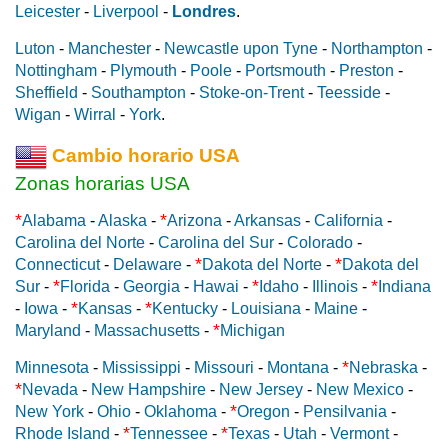
Leicester
-
Liverpool
-
Londres
.
Luton
-
Manchester
-
Newcastle upon Tyne
-
Northampton
-
Nottingham
-
Plymouth
-
Poole
-
Portsmouth
-
Preston
-
Sheffield
-
Southampton
-
Stoke-on-Trent
-
Teesside
-
Wigan
-
Wirral
-
York
.
Cambio horario USA
Zonas horarias USA
*
*
Alabama
-
Alaska
-
Arizona
-
Arkansas
-
California
-
Carolina del Norte
-
Carolina del Sur
-
Colorado
-
*
*
Connecticut
-
Delaware
-
Dakota del Norte
-
Dakota del
*
*
*
Sur
-
Florida
-
Georgia
-
Hawai
-
Idaho
-
Illinois
-
Indiana
*
*
-
Iowa
-
Kansas
-
Kentucky
-
Louisiana
-
Maine
-
*
Maryland
-
Massachusetts
-
Michigan
*
Minnesota
-
Mississippi
-
Missouri
-
Montana
-
Nebraska
-
*
Nevada
-
New Hampshire
-
New Jersey
-
New Mexico
-
*
New York
-
Ohio
-
Oklahoma
-
Oregon
-
Pensilvania
-
*
*
Rhode Island
-
Tennessee
-
Texas
-
Utah
-
Vermont
-