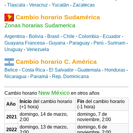
-
Tlaxcala
-
Veracruz
-
Yucatán
-
Zacatecas
Cambio horario Sudamérica
Zonas horarias Sudamerica
Argentina
-
Bolivia
-
Brasil
-
Chile
-
Colombia
-
Ecuador
-
Guayana Francesa
-
Guyana
-
Paraguay
-
Perú
-
Surinam
-
Uruguay
-
Venezuela
Cambio horario C. América
Belice
-
Costa Rica
-
El Salvador
-
Guatemala
-
Honduras
-
Nicaragua
-
Panamá
-
Rep. Dominicana
New México
Cambio horario
en otros años
Inicio
del cambio horario
Fin
del cambio horario
Año
(+1 hora)
(-1 hora)
domingo, 14 de marzo,
domingo, 7 de
2021
2:00
noviembre, 2:00
domingo, 13 de marzo,
domingo, 6 de
2022
2:00
noviembre, 2:00