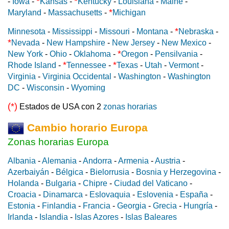
*
*
-
Iowa
-
Kansas
-
Kentucky
-
Louisiana
-
Maine
-
*
Maryland
-
Massachusetts
-
Michigan
*
Minnesota
-
Mississippi
-
Missouri
-
Montana
-
Nebraska
-
*
Nevada
-
New Hampshire
-
New Jersey
-
New Mexico
-
*
New York
-
Ohio
-
Oklahoma
-
Oregon
-
Pensilvania
-
*
*
Rhode Island
-
Tennessee
-
Texas
-
Utah
-
Vermont
-
Virginia
-
Virginia Occidental
-
Washington
-
Washington
DC
-
Wisconsin
-
Wyoming
(*)
Estados de USA con 2
zonas horarias
Cambio horario Europa
Zonas horarias Europa
Albania
-
Alemania
-
Andorra
-
Armenia
-
Austria
-
Azerbaiyán
-
Bélgica
-
Bielorrusia
-
Bosnia y Herzegovina
-
Holanda
-
Bulgaria
-
Chipre
-
Ciudad del Vaticano
-
Croacia
-
Dinamarca
-
Eslovaquia
-
Eslovenia
-
España
-
Estonia
-
Finlandia
-
Francia
-
Georgia
-
Grecia
-
Hungría
-
Irlanda
-
Islandia
-
Islas Azores
-
Islas Baleares