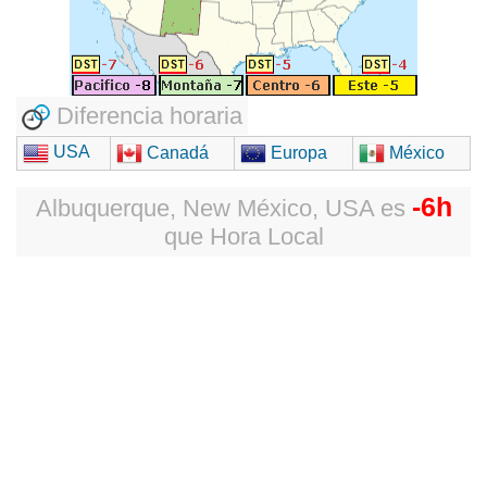
Diferencia horaria
USA
Canadá
Europa
México
-6h
Albuquerque, New México, USA
es
que
Hora Local