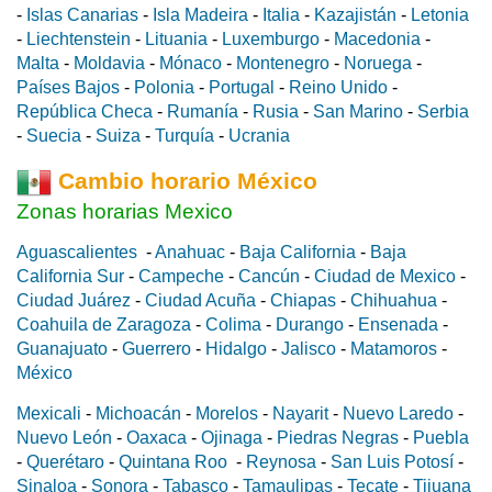
-
Islas Canarias
-
Isla Madeira
-
Italia
-
Kazajistán
-
Letonia
-
Liechtenstein
-
Lituania
-
Luxemburgo
-
Macedonia
-
Malta
-
Moldavia
-
Mónaco
-
Montenegro
-
Noruega
-
Países Bajos
-
Polonia
-
Portugal
-
Reino Unido
-
República Checa
-
Rumanía
-
Rusia
-
San Marino
-
Serbia
-
Suecia
-
Suiza
-
Turquía
-
Ucrania
Cambio horario México
Zonas horarias Mexico
Aguascalientes
-
Anahuac
-
Baja California
-
Baja
California Sur
-
Campeche
-
Cancún
-
Ciudad de Mexico
-
Ciudad Juárez
-
Ciudad Acuña
-
Chiapas
-
Chihuahua
-
Coahuila de Zaragoza
-
Colima
-
Durango
-
Ensenada
-
Guanajuato
-
Guerrero
-
Hidalgo
-
Jalisco
-
Matamoros
-
México
Mexicali
-
Michoacán
-
Morelos
-
Nayarit
-
Nuevo Laredo
-
Nuevo León
-
Oaxaca
-
Ojinaga
-
Piedras Negras
-
Puebla
-
Querétaro
-
Quintana Roo
-
Reynosa
-
San Luis Potosí
-
Sinaloa
-
Sonora
-
Tabasco
-
Tamaulipas
-
Tecate
-
Tijuana