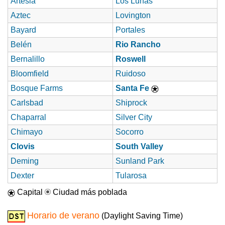
Artesia
Los Lunas
Aztec
Lovington
Bayard
Portales
Belén
Rio Rancho
Bernalillo
Roswell
Bloomfield
Ruidoso
Bosque Farms
Santa Fe
Carlsbad
Shiprock
Chaparral
Silver City
Chimayo
Socorro
Clovis
South Valley
Deming
Sunland Park
Dexter
Tularosa
Capital
Ciudad más poblada
Horario de verano
(Daylight Saving Time)