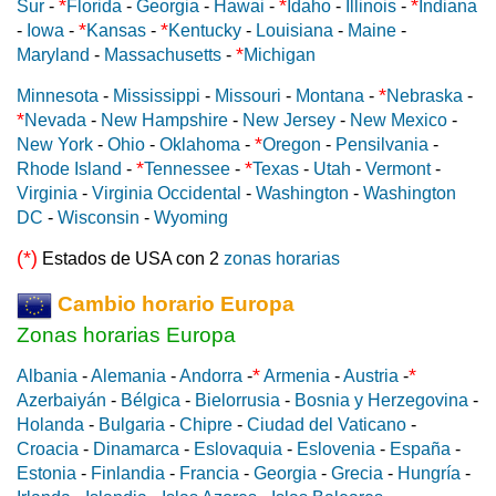
*
*
*
Sur
-
Florida
-
Georgia
-
Hawai
-
Idaho
-
Illinois
-
Indiana
*
*
-
Iowa
-
Kansas
-
Kentucky
-
Louisiana
-
Maine
-
*
Maryland
-
Massachusetts
-
Michigan
*
Minnesota
-
Mississippi
-
Missouri
-
Montana
-
Nebraska
-
*
Nevada
-
New Hampshire
-
New Jersey
-
New Mexico
-
*
New York
-
Ohio
-
Oklahoma
-
Oregon
-
Pensilvania
-
*
*
Rhode Island
-
Tennessee
-
Texas
-
Utah
-
Vermont
-
Virginia
-
Virginia Occidental
-
Washington
-
Washington
DC
-
Wisconsin
-
Wyoming
(*)
Estados de USA con 2
zonas horarias
Cambio horario Europa
Zonas horarias Europa
*
*
Albania
-
Alemania
-
Andorra
-
Armenia
-
Austria
-
Azerbaiyán
-
Bélgica
-
Bielorrusia
-
Bosnia y Herzegovina
-
Holanda
-
Bulgaria
-
Chipre
-
Ciudad del Vaticano
-
Croacia
-
Dinamarca
-
Eslovaquia
-
Eslovenia
-
España
-
Estonia
-
Finlandia
-
Francia
-
Georgia
-
Grecia
-
Hungría
-