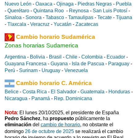
Nuevo León
-
Oaxaca
-
Ojinaga
-
Piedras Negras
-
Puebla
-
Querétaro
-
Quintana Roo
-
Reynosa
-
San Luis Potosí
-
Sinaloa
-
Sonora
-
Tabasco
-
Tamaulipas
-
Tecate
-
Tijuana
-
Tlaxcala
-
Veracruz
-
Yucatán
-
Zacatecas
Cambio horario Sudamérica
Zonas horarias Sudamerica
Argentina
-
Bolivia
-
Brasil
-
Chile
-
Colombia
-
Ecuador
-
Guayana Francesa
-
Guyana
-
Isla de Pascua
-
Paraguay
-
Perú
-
Surinam
-
Uruguay
-
Venezuela
Cambio horario C. América
Belice
-
Costa Rica
-
El Salvador
-
Guatemala
-
Honduras
-
Nicaragua
-
Panamá
-
Rep. Dominicana
Nota
: El lunes 20/10/2025, el presidente de España
Pedro Sánchez
, ha
propuesto
públicamente la
eliminación
del
cambio de horario
, no obstante el
domingo
26 de octubre de 2025
se realizará el cambio
horario de invierno
de acuerdo a lo previsto en El Real