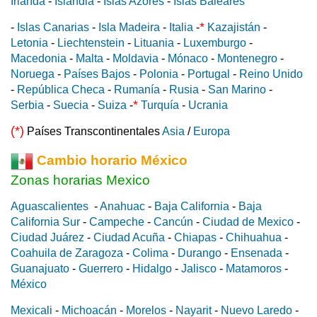
Irlanda
-
Islandia
-
Islas Azores
-
Islas Baleares
*
-
Islas Canarias
-
Isla Madeira
-
Italia
-
Kazajistán
-
Letonia
-
Liechtenstein
-
Lituania
-
Luxemburgo
-
Macedonia
-
Malta
-
Moldavia
-
Mónaco
-
Montenegro
-
Noruega
-
Países Bajos
-
Polonia
-
Portugal
-
Reino Unido
-
República Checa
-
Rumanía
-
Rusia
-
San Marino
-
*
Serbia
-
Suecia
-
Suiza
-
Turquía
-
Ucrania
(*)
Países Transcontinentales
Asia
/
Europa
Cambio horario México
Zonas horarias Mexico
Aguascalientes
-
Anahuac
-
Baja California
-
Baja
California Sur
-
Campeche
-
Cancún
-
Ciudad de Mexico
-
Ciudad Juárez
-
Ciudad Acuña
-
Chiapas
-
Chihuahua
-
Coahuila de Zaragoza
-
Colima
-
Durango
-
Ensenada
-
Guanajuato
-
Guerrero
-
Hidalgo
-
Jalisco
-
Matamoros
-
México
Mexicali
-
Michoacán
-
Morelos
-
Nayarit
-
Nuevo Laredo
-