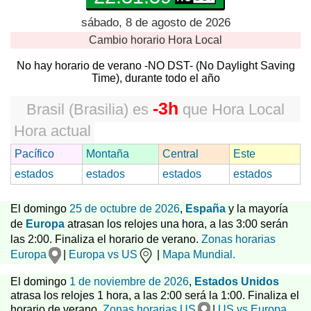
sábado, 8 de agosto de 2026
Cambio horario
Hora Local
No hay horario de verano -NO DST- (No Daylight Saving
Time), durante todo el año
-3h
Brasil (Brasilia)
es
que
Hora Local
Hora actual
Pacífico
Montaña
Central
Este
estados
estados
estados
estados
El domingo
25 de octubre de 2026
,
España
y la mayoría
de
Europa
atrasan los relojes una hora, a las 3:00 serán
las 2:00. Finaliza el horario de verano.
Zonas horarias
Europa
|
Europa vs US
|
Mapa Mundial.
El domingo
1 de noviembre de 2026
,
Estados Unidos
atrasa los relojes 1 hora, a las 2:00 será la 1:00. Finaliza el
horario de verano.
Zonas horarias US
|
US vs Europa