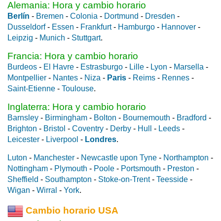
Alemania: Hora y cambio horario
Berlín
-
Bremen
-
Colonia
-
Dortmund
-
Dresden
-
Dusseldorf
-
Essen
-
Frankfurt
-
Hamburgo
-
Hannover
-
Leipzig
-
Munich
-
Stuttgart
.
Francia: Hora y cambio horario
Burdeos
-
El Havre
-
Estrasburgo
-
Lille
-
Lyon
-
Marsella
-
Montpellier
-
Nantes
-
Niza
-
Paris
-
Reims
-
Rennes
-
Saint-Etienne
-
Toulouse
.
Inglaterra: Hora y cambio horario
Barnsley
-
Birmingham
-
Bolton
-
Bournemouth
-
Bradford
-
Brighton
-
Bristol
-
Coventry
-
Derby
-
Hull
-
Leeds
-
Leicester
-
Liverpool
-
Londres
.
Luton
-
Manchester
-
Newcastle upon Tyne
-
Northampton
-
Nottingham
-
Plymouth
-
Poole
-
Portsmouth
-
Preston
-
Sheffield
-
Southampton
-
Stoke-on-Trent
-
Teesside
-
Wigan
-
Wirral
-
York
.
Cambio horario USA