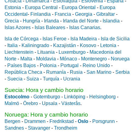
Croacia
-
Dinamarca
-
Eslovaquia
-
Eslovenia
-
España
-
Estonia
-
Europa Central
-
Europa Oriental
-
Europa
Occidental
-
Finlandia
-
Francia
-
Georgia
-
Gibraltar
-
Grecia
-
Hungría
-
Irlanda
-
Irlanda del Norte
-
Islandia
-
Islas Azores
-
Islas Baleares
-
Islas Canarias
.
Isla de Córcega
-
Islas Feroe
-
Isla Madeira
-
Isla de Sicilia
-
Italia
-
Kaliningrado
-
Kazajistán
-
Kosovo
-
Letonia
-
Liechtenstein
-
Lituania
-
Luxemburgo
-
Macedonia del
Norte
-
Malta
-
Moldavia
-
Mónaco
-
Montenegro
-
Noruega
-
Países Bajos
-
Polonia
-
Portugal
-
Reino Unido
-
República Checa
-
Rumanía
-
Rusia
-
San Marino
-
Serbia
-
Suecia
-
Suiza
-
Turquía
-
Ucrania
Suecia: Hora y cambio horario
Estocolmo
-
Gotemburgo
-
Linköping
-
Helsingborg
-
Malmö
-
Örebro
-
Upsala
-
Västerås
.
Noruega: Hora y cambio horario
Bergen
-
Drammen
-
Fredrikstad
-
Oslo
-
Porsgrunn
-
Sandnes
-
Stavanger
-
Trondheim