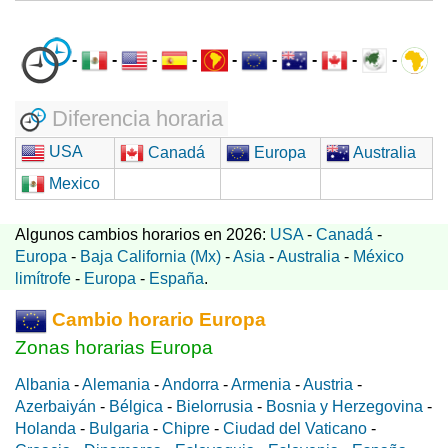
-
-
-
-
-
-
-
-
-
Diferencia horaria
USA
Canadá
Europa
Australia
Mexico
Algunos cambios horarios en 2026:
USA
-
Canadá
-
Europa
-
Baja California (Mx)
-
Asia
-
Australia
-
México
limítrofe
-
Europa
-
España
.
Cambio horario Europa
Zonas horarias Europa
Albania
-
Alemania
-
Andorra
-
Armenia
-
Austria
-
Azerbaiyán
-
Bélgica
-
Bielorrusia
-
Bosnia y Herzegovina
-
Holanda
-
Bulgaria
-
Chipre
-
Ciudad del Vaticano
-