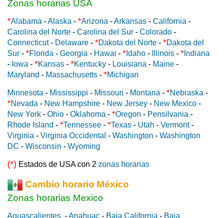
Zonas horarias USA
*
*
Alabama
-
Alaska
-
Arizona
-
Arkansas
-
California
-
Carolina del Norte
-
Carolina del Sur
-
Colorado
-
*
*
Connecticut
-
Delaware
-
Dakota del Norte
-
Dakota del
*
*
*
Sur
-
Florida
-
Georgia
-
Hawai
-
Idaho
-
Illinois
-
Indiana
*
*
-
Iowa
-
Kansas
-
Kentucky
-
Louisiana
-
Maine
-
*
Maryland
-
Massachusetts
-
Michigan
*
Minnesota
-
Mississippi
-
Missouri
-
Montana
-
Nebraska
-
*
Nevada
-
New Hampshire
-
New Jersey
-
New Mexico
-
*
New York
-
Ohio
-
Oklahoma
-
Oregon
-
Pensilvania
-
*
*
Rhode Island
-
Tennessee
-
Texas
-
Utah
-
Vermont
-
Virginia
-
Virginia Occidental
-
Washington
-
Washington
DC
-
Wisconsin
-
Wyoming
(*)
Estados de USA con 2
zonas horarias
Cambio horario México
Zonas horarias Mexico
Aguascalientes
-
Anahuac
-
Baja California
-
Baja