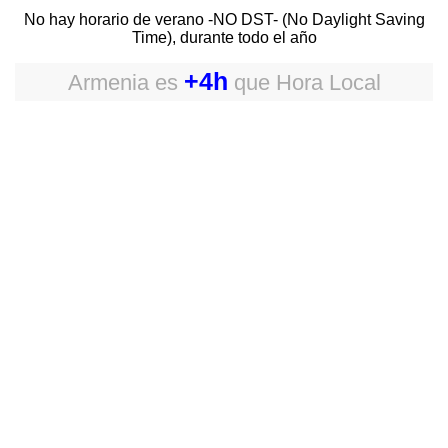
No hay horario de verano -NO DST- (No Daylight Saving
Time), durante todo el año
+4h
Armenia
es
que
Hora Local