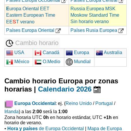
Países Europa Occidental
Países Europa Central
E
uropa Oriental EET
Russia Europea MSK
Eastern European Time
Moskow Standard Time
S
Sin horario verano
EE
T verano
Países Europa Oriental
Países Rusia Europea
Cambio horario
USA
Canadá
Europa
Australia
México
O.Medio
Mundial
Cambio horario Europa por zonas
horarias |
Calendario 2026
Europa Occidental
: ej. (
Reino Unido
/
Portugal
/
Irlanda
) a las
2:00
será la
1:00
Zona horaria UTC
0h
en horario estándar, UTC
+1h
en
horario de verano.
•
Hora y países
de Europa Occidental
|
Mapa de Europa