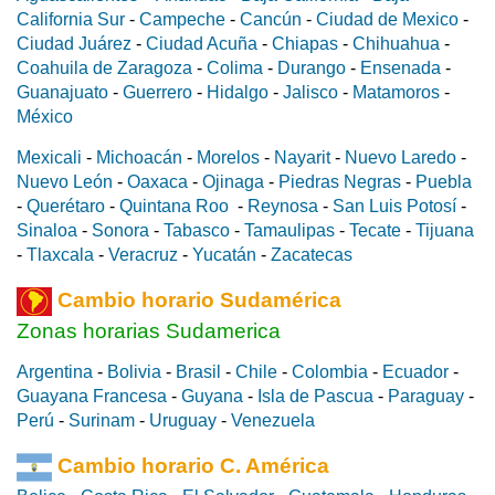
California Sur
-
Campeche
-
Cancún
-
Ciudad de Mexico
-
Ciudad Juárez
-
Ciudad Acuña
-
Chiapas
-
Chihuahua
-
Coahuila de Zaragoza
-
Colima
-
Durango
-
Ensenada
-
Guanajuato
-
Guerrero
-
Hidalgo
-
Jalisco
-
Matamoros
-
México
Mexicali
-
Michoacán
-
Morelos
-
Nayarit
-
Nuevo Laredo
-
Nuevo León
-
Oaxaca
-
Ojinaga
-
Piedras Negras
-
Puebla
-
Querétaro
-
Quintana Roo
-
Reynosa
-
San Luis Potosí
-
Sinaloa
-
Sonora
-
Tabasco
-
Tamaulipas
-
Tecate
-
Tijuana
-
Tlaxcala
-
Veracruz
-
Yucatán
-
Zacatecas
Cambio horario Sudamérica
Zonas horarias Sudamerica
Argentina
-
Bolivia
-
Brasil
-
Chile
-
Colombia
-
Ecuador
-
Guayana Francesa
-
Guyana
-
Isla de Pascua
-
Paraguay
-
Perú
-
Surinam
-
Uruguay
-
Venezuela
Cambio horario C. América