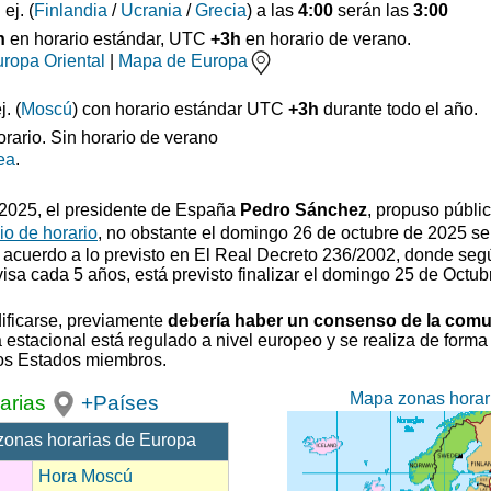
: ej. (
Finlandia
/
Ucrania
/
Grecia
) a las
4:00
serán las
3:00
h
en horario estándar, UTC
+3h
en horario de verano.
ropa Oriental
|
Mapa de Europa
. (
Moscú
) con horario estándar UTC
+3h
durante todo el año.
orario. Sin horario de verano
ea
.
0/2025, el presidente de España
Pedro Sánchez
, propuso
públi
o de horario
, no obstante el domingo 26 de octubre de 2025 se
 acuerdo a lo previsto en El Real Decreto 236/2002, donde segú
visa cada 5 años, está previsto finalizar el domingo 25 de Octub
ificarse, previamente
debería haber un consenso de la com
estacional está regulado a nivel europeo y se realiza de forma 
los Estados miembros.
Mapa zonas horar
arias
+Países
zonas horarias de Europa
Hora Moscú