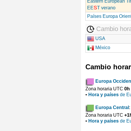
Eastern European T
S
EE
T verano
Países Europa Orien
Cambio hora
USA
México
Cambio horar
Europa Occiden
Zona horaria UTC
0h
•
Hora y países
de Eu
Europa Central
:
Zona horaria UTC
+1
•
Hora y países
de Eu