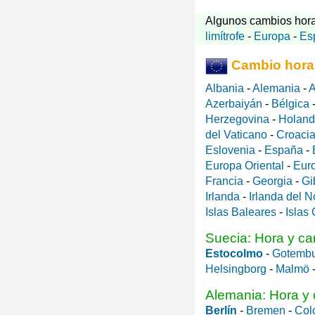
Algunos cambios hora
limítrofe
-
Europa
-
Es
Cambio hora
Albania
-
Alemania
-
A
Azerbaiyán
-
Bélgica
Herzegovina
-
Holan
del Vaticano
-
Croaci
Eslovenia
-
España
-
Europa Oriental
-
Eur
Francia
-
Georgia
-
Gi
Irlanda
-
Irlanda del N
Islas Baleares
-
Islas
Suecia: Hora y ca
Estocolmo
-
Gotemb
Helsingborg
-
Malmö
Alemania: Hora y 
Berlín
-
Bremen
-
Col