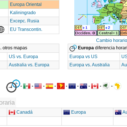
Europa Oriental
Kaliningrado
Excepc. Rusia
EU Transcontin.
Cambio horari
. otros mapas
Europa
diferencia horar
US vs. Europa
Europa vs US
US
Australia vs. Europa
Europa vs. Australia
Au
-
-
-
-
-
-
-
-
-
oraria
Canadá
Europa
Au