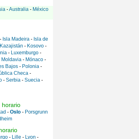
sia
-
Australia
-
México
-
Isla Madeira
-
Isla de
Kazajistán
-
Kosovo
-
ania
-
Luxemburgo
-
-
Moldavia
-
Mónaco
-
es Bajos
-
Polonia
-
ública Checa
-
o
-
Serbia
-
Suecia
-
 horario
tad
-
Oslo
-
Porsgrunn
dheim
horario
urgo
-
Lille
-
Lyon
-