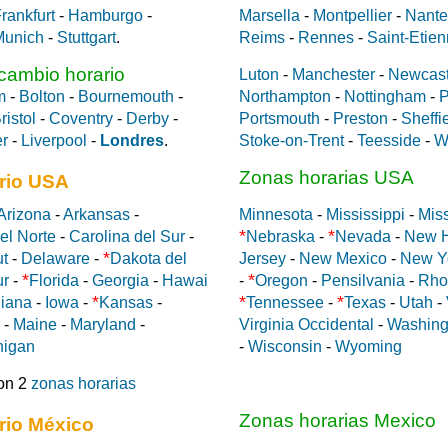
rankfurt
-
Hamburgo
-
Marsella
-
Montpellier
-
Nante
Munich
-
Stuttgart
.
Reims
-
Rennes
-
Saint-Etie
 cambio horario
Luton
-
Manchester
-
Newcast
m
-
Bolton
-
Bournemouth
-
Northampton
-
Nottingham
-
P
ristol
-
Coventry
-
Derby
-
Portsmouth
-
Preston
-
Sheffi
er
-
Liverpool
-
Londres
.
Stoke-on-Trent
-
Teesside
-
W
Zonas horarias USA
rio USA
Arizona
-
Arkansas
-
Minnesota
-
Mississippi
-
Miss
*
*
el Norte
-
Carolina del Sur
-
Nebraska
-
Nevada
-
New 
*
ut
-
Delaware
-
Dakota del
Jersey
-
New Mexico
-
New Y
*
*
ur
-
Florida
-
Georgia
-
Hawai
-
Oregon
-
Pensilvania
-
Rho
*
*
*
diana
-
Iowa
-
Kansas
-
Tennessee
-
Texas
-
Utah
-
-
Maine
-
Maryland
-
Virginia Occidental
-
Washing
higan
-
Wisconsin
-
Wyoming
on 2
zonas horarias
Zonas horarias Mexico
rio México