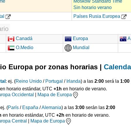
ime
Moskow Standard Time
Sin horario verano
tal
Países Rusia Europea
rio
Canadá
Europa
Au
O.Medio
Mundial
io Europa por zonas horarias |
Calenda
tal
: ej. (
Reino Unido
/
Portugal
/
Irlanda
) a las
2:00
será la
1:00
en horario estándar, UTC
+1h
en horario de verano.
ropa Occidental
|
Mapa de Europa
 ej. (
París
/
España
/
Alemania
) a las
3:00
serán las
2:00
h
en horario estándar, UTC
+2h
en horario de verano.
ropa Central
|
Mapa de Europa