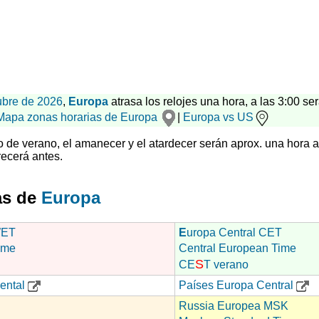
ubre de 2026
,
Europa
atrasa los relojes una hora, a las 3:00 ser
Mapa zonas horarias de Europa
|
Europa vs US
rio de verano, el amanecer y el atardecer serán aprox. una hora 
ecerá antes.
as de
Europa
WET
E
uropa Central CET
ime
Central European Time
S
CE
T verano
ental
Países Europa Central
Russia Europea MSK