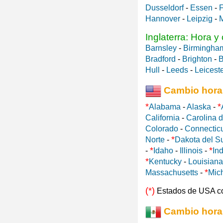
Dusseldorf
-
Essen
-
F
Hannover
-
Leipzig
-
Inglaterra: Hora y
Barnsley
-
Birmingha
Bradford
-
Brighton
-
B
Hull
-
Leeds
-
Leicest
Cambio hora
*
*
Alabama
-
Alaska
-
California
-
Carolina d
Colorado
-
Connectic
*
Norte
-
Dakota del S
*
*
-
Idaho
-
Illinois
-
In
*
Kentucky
-
Louisiana
*
Massachusetts
-
Mic
(*)
Estados de USA c
Cambio hora