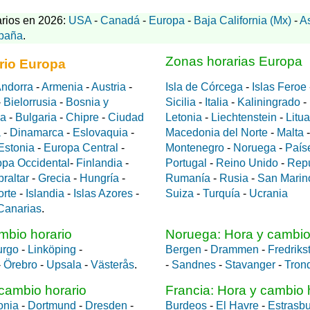
rios en 2026:
USA
-
Canadá
-
Europa
-
Baja California (Mx)
-
A
paña
.
Zonas horarias Europa
rio Europa
ndorra
-
Armenia
-
Austria
-
Isla de Córcega
-
Islas Feroe
-
Bielorrusia
-
Bosnia y
Sicilia
-
Italia
-
Kaliningrado
-
da
-
Bulgaria
-
Chipre
-
Ciudad
Letonia
-
Liechtenstein
-
Litu
a
-
Dinamarca
-
Eslovaquia
-
Macedonia del Norte
-
Malta
Estonia
-
Europa Central
-
Montenegro
-
Noruega
-
País
opa Occidental
-
Finlandia
-
Portugal
-
Reino Unido
-
Rep
braltar
-
Grecia
-
Hungría
-
Rumanía
-
Rusia
-
San Marin
orte
-
Islandia
-
Islas Azores
-
Suiza
-
Turquía
-
Ucrania
 Canarias
.
mbio horario
Noruega: Hora y cambio
urgo
-
Linköping
-
Bergen
-
Drammen
-
Fredriks
-
Örebro
-
Upsala
-
Västerås
.
-
Sandnes
-
Stavanger
-
Tron
cambio horario
Francia: Hora y cambio 
onia
-
Dortmund
-
Dresden
-
Burdeos
-
El Havre
-
Estrasb