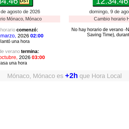
34:47
12:34:47
 de agosto de 2026
domingo, 9 de ago
rio
Mónaco, Mónaco
Cambio horario
H
horario
No hay horario de verano -
comenzó:
Saving Time), durant
 marzo,
2026
02:00
lantó
una hora
 de verano
termina:
octubre,
2026
03:00
rasa
una hora
+2h
Mónaco, Mónaco
es
que
Hora Local