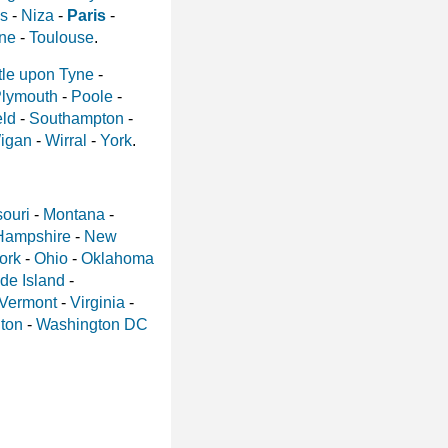
s
-
Niza
-
Paris
-
nne
-
Toulouse
.
le upon Tyne
-
lymouth
-
Poole
-
eld
-
Southampton
-
igan
-
Wirral
-
York
.
ouri
-
Montana
-
Hampshire
-
New
ork
-
Ohio
-
Oklahoma
de Island
-
Vermont
-
Virginia
-
ton
-
Washington DC