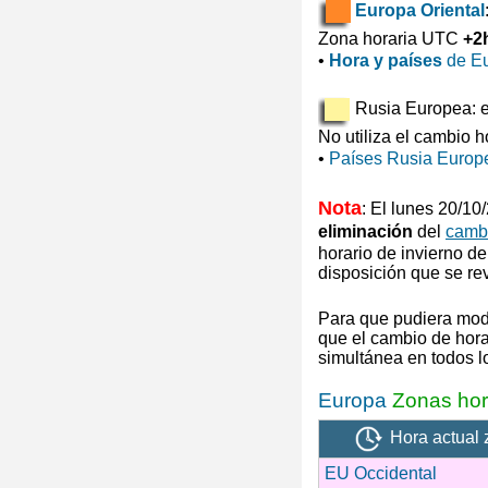
Europa Oriental
Zona horaria UTC
+2
•
Hora y países
de Eu
Rusia Europea: ej
No utiliza el cambio h
•
Países Rusia Europ
Nota
: El lunes 20/1
eliminación
del
cambi
horario de invierno
de
disposición que se re
Para que pudiera mod
que el cambio de hora 
simultánea en todos 
Europa
Zonas hor
Hora actual 
EU Occidental