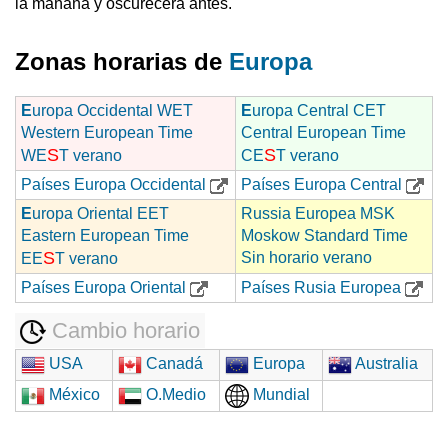
la mañana y oscurecerá antes.
Zonas horarias de
Europa
E
uropa Occidental WET
E
uropa Central CET
Western European Time
Central European Time
S
S
WE
T verano
CE
T verano
Países Europa Occidental
Países Europa Central
E
uropa Oriental EET
Russia Europea MSK
Eastern European Time
Moskow Standard Time
S
Sin horario verano
EE
T verano
Países Europa Oriental
Países Rusia Europea
Cambio horario
USA
Canadá
Europa
Australia
México
O.Medio
Mundial