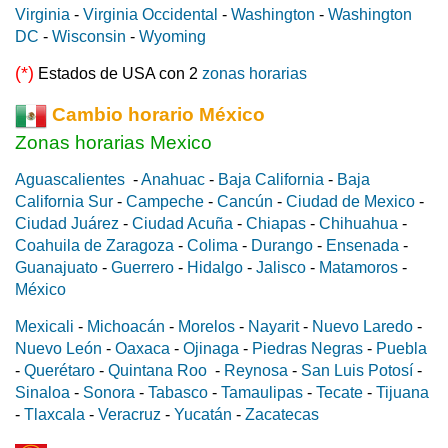
Virginia
-
Virginia Occidental
-
Washington
-
Washington
DC
-
Wisconsin
-
Wyoming
(*)
Estados de USA con 2
zonas horarias
Cambio horario México
Zonas horarias Mexico
Aguascalientes
-
Anahuac
-
Baja California
-
Baja
California Sur
-
Campeche
-
Cancún
-
Ciudad de Mexico
-
Ciudad Juárez
-
Ciudad Acuña
-
Chiapas
-
Chihuahua
-
Coahuila de Zaragoza
-
Colima
-
Durango
-
Ensenada
-
Guanajuato
-
Guerrero
-
Hidalgo
-
Jalisco
-
Matamoros
-
México
Mexicali
-
Michoacán
-
Morelos
-
Nayarit
-
Nuevo Laredo
-
Nuevo León
-
Oaxaca
-
Ojinaga
-
Piedras Negras
-
Puebla
-
Querétaro
-
Quintana Roo
-
Reynosa
-
San Luis Potosí
-
Sinaloa
-
Sonora
-
Tabasco
-
Tamaulipas
-
Tecate
-
Tijuana
-
Tlaxcala
-
Veracruz
-
Yucatán
-
Zacatecas