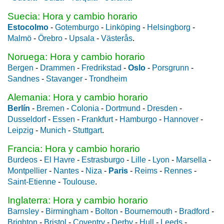
Suecia: Hora y cambio horario
Estocolmo
-
Gotemburgo
-
Linköping
-
Helsingborg
-
Malmö
-
Örebro
-
Upsala
-
Västerås
.
Noruega: Hora y cambio horario
Bergen
-
Drammen
-
Fredrikstad
-
Oslo
-
Porsgrunn
-
Sandnes
-
Stavanger
-
Trondheim
Alemania: Hora y cambio horario
Berlín
-
Bremen
-
Colonia
-
Dortmund
-
Dresden
-
Dusseldorf
-
Essen
-
Frankfurt
-
Hamburgo
-
Hannover
-
Leipzig
-
Munich
-
Stuttgart
.
Francia: Hora y cambio horario
Burdeos
-
El Havre
-
Estrasburgo
-
Lille
-
Lyon
-
Marsella
-
Montpellier
-
Nantes
-
Niza
-
Paris
-
Reims
-
Rennes
-
Saint-Etienne
-
Toulouse
.
Inglaterra: Hora y cambio horario
Barnsley
-
Birmingham
-
Bolton
-
Bournemouth
-
Bradford
-
Brighton
-
Bristol
-
Coventry
-
Derby
-
Hull
-
Leeds
-