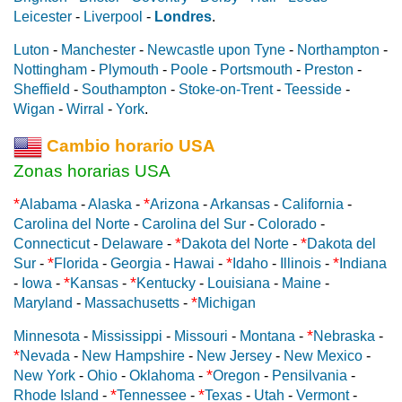
Leicester
-
Liverpool
-
Londres
.
Luton
-
Manchester
-
Newcastle upon Tyne
-
Northampton
-
Nottingham
-
Plymouth
-
Poole
-
Portsmouth
-
Preston
-
Sheffield
-
Southampton
-
Stoke-on-Trent
-
Teesside
-
Wigan
-
Wirral
-
York
.
Cambio horario USA
Zonas horarias USA
*
*
Alabama
-
Alaska
-
Arizona
-
Arkansas
-
California
-
Carolina del Norte
-
Carolina del Sur
-
Colorado
-
*
*
Connecticut
-
Delaware
-
Dakota del Norte
-
Dakota del
*
*
*
Sur
-
Florida
-
Georgia
-
Hawai
-
Idaho
-
Illinois
-
Indiana
*
*
-
Iowa
-
Kansas
-
Kentucky
-
Louisiana
-
Maine
-
*
Maryland
-
Massachusetts
-
Michigan
*
Minnesota
-
Mississippi
-
Missouri
-
Montana
-
Nebraska
-
*
Nevada
-
New Hampshire
-
New Jersey
-
New Mexico
-
*
New York
-
Ohio
-
Oklahoma
-
Oregon
-
Pensilvania
-
*
*
Rhode Island
-
Tennessee
-
Texas
-
Utah
-
Vermont
-