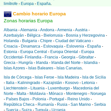
limítrofe
-
Europa
-
España
.
Cambio horario Europa
Zonas horarias Europa
Albania
-
Alemania
-
Andorra
-
Armenia
-
Austria
-
Azerbaiyán
-
Bélgica
-
Bielorrusia
-
Bosnia y Herzegovina
-
Holanda
-
Bulgaria
-
Chipre
-
Ciudad del Vaticano
-
Croacia
-
Dinamarca
-
Eslovaquia
-
Eslovenia
-
España
-
Estonia
-
Europa Central
-
Europa Oriental
-
Europa
Occidental
-
Finlandia
-
Francia
-
Georgia
-
Gibraltar
-
Grecia
-
Hungría
-
Irlanda
-
Irlanda del Norte
-
Islandia
-
Islas Azores
-
Islas Baleares
-
Islas Canarias
.
Isla de Córcega
-
Islas Feroe
-
Isla Madeira
-
Isla de Sicilia
-
Italia
-
Kaliningrado
-
Kazajistán
-
Kosovo
-
Letonia
-
Liechtenstein
-
Lituania
-
Luxemburgo
-
Macedonia del
Norte
-
Malta
-
Moldavia
-
Mónaco
-
Montenegro
-
Noruega
-
Países Bajos
-
Polonia
-
Portugal
-
Reino Unido
-
República Checa
-
Rumanía
-
Rusia
-
San Marino
-
Serbia
-
Suecia
-
Suiza
-
Turquía
-
Ucrania