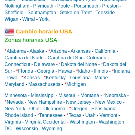
Nottingham
-
Plymouth
-
Poole
-
Portsmouth
-
Preston
-
Sheffield
-
Southampton
-
Stoke-on-Trent
-
Teesside
-
Wigan
-
Wirral
-
York
.
Cambio horario USA
Zonas horarias USA
*
*
Alabama
-
Alaska
-
Arizona
-
Arkansas
-
California
-
Carolina del Norte
-
Carolina del Sur
-
Colorado
-
*
*
Connecticut
-
Delaware
-
Dakota del Norte
-
Dakota del
*
*
*
Sur
-
Florida
-
Georgia
-
Hawai
-
Idaho
-
Illinois
-
Indiana
*
*
-
Iowa
-
Kansas
-
Kentucky
-
Louisiana
-
Maine
-
*
Maryland
-
Massachusetts
-
Michigan
*
Minnesota
-
Mississippi
-
Missouri
-
Montana
-
Nebraska
-
*
Nevada
-
New Hampshire
-
New Jersey
-
New Mexico
-
*
New York
-
Ohio
-
Oklahoma
-
Oregon
-
Pensilvania
-
*
*
Rhode Island
-
Tennessee
-
Texas
-
Utah
-
Vermont
-
Virginia
-
Virginia Occidental
-
Washington
-
Washington
DC
-
Wisconsin
-
Wyoming