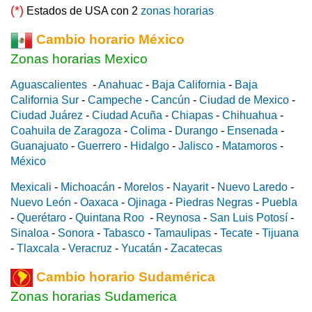
(*)
Estados de USA con 2
zonas horarias
Cambio horario México
Zonas horarias Mexico
Aguascalientes
-
Anahuac
-
Baja California
-
Baja
California Sur
-
Campeche
-
Cancún
-
Ciudad de Mexico
-
Ciudad Juárez
-
Ciudad Acuña
-
Chiapas
-
Chihuahua
-
Coahuila de Zaragoza
-
Colima
-
Durango
-
Ensenada
-
Guanajuato
-
Guerrero
-
Hidalgo
-
Jalisco
-
Matamoros
-
México
Mexicali
-
Michoacán
-
Morelos
-
Nayarit
-
Nuevo Laredo
-
Nuevo León
-
Oaxaca
-
Ojinaga
-
Piedras Negras
-
Puebla
-
Querétaro
-
Quintana Roo
-
Reynosa
-
San Luis Potosí
-
Sinaloa
-
Sonora
-
Tabasco
-
Tamaulipas
-
Tecate
-
Tijuana
-
Tlaxcala
-
Veracruz
-
Yucatán
-
Zacatecas
Cambio horario Sudamérica
Zonas horarias Sudamerica