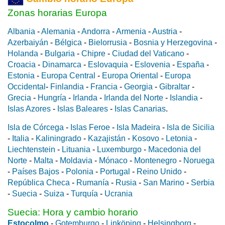
Zonas horarias Europa
Albania
-
Alemania
-
Andorra
-
Armenia
-
Austria
-
Azerbaiyán
-
Bélgica
-
Bielorrusia
-
Bosnia y Herzegovina
-
Holanda
-
Bulgaria
-
Chipre
-
Ciudad del Vaticano
-
Croacia
-
Dinamarca
-
Eslovaquia
-
Eslovenia
-
España
-
Estonia
-
Europa Central
-
Europa Oriental
-
Europa
Occidental
-
Finlandia
-
Francia
-
Georgia
-
Gibraltar
-
Grecia
-
Hungría
-
Irlanda
-
Irlanda del Norte
-
Islandia
-
Islas Azores
-
Islas Baleares
-
Islas Canarias
.
Isla de Córcega
-
Islas Feroe
-
Isla Madeira
-
Isla de Sicilia
-
Italia
-
Kaliningrado
-
Kazajistán
-
Kosovo
-
Letonia
-
Liechtenstein
-
Lituania
-
Luxemburgo
-
Macedonia del
Norte
-
Malta
-
Moldavia
-
Mónaco
-
Montenegro
-
Noruega
-
Países Bajos
-
Polonia
-
Portugal
-
Reino Unido
-
República Checa
-
Rumanía
-
Rusia
-
San Marino
-
Serbia
-
Suecia
-
Suiza
-
Turquía
-
Ucrania
Suecia: Hora y cambio horario
Estocolmo
-
Gotemburgo
-
Linköping
-
Helsingborg
-