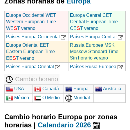
Zonas horarias de
Europa
E
uropa Occidental WET
E
uropa Central CET
Western European Time
Central European Time
S
S
WE
T verano
CE
T verano
Países Europa Occidental
Países Europa Central
E
uropa Oriental EET
Russia Europea MSK
Eastern European Time
Moskow Standard Time
S
Sin horario verano
EE
T verano
Países Europa Oriental
Países Rusia Europea
Cambio horario
USA
Canadá
Europa
Australia
México
O.Medio
Mundial
Cambio horario Europa por zonas
horarias |
Calendario 2026