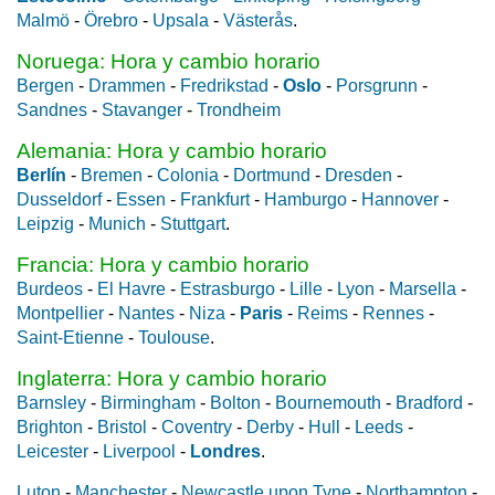
Malmö
-
Örebro
-
Upsala
-
Västerås
.
Noruega: Hora y cambio horario
Bergen
-
Drammen
-
Fredrikstad
-
Oslo
-
Porsgrunn
-
Sandnes
-
Stavanger
-
Trondheim
Alemania: Hora y cambio horario
Berlín
-
Bremen
-
Colonia
-
Dortmund
-
Dresden
-
Dusseldorf
-
Essen
-
Frankfurt
-
Hamburgo
-
Hannover
-
Leipzig
-
Munich
-
Stuttgart
.
Francia: Hora y cambio horario
Burdeos
-
El Havre
-
Estrasburgo
-
Lille
-
Lyon
-
Marsella
-
Montpellier
-
Nantes
-
Niza
-
Paris
-
Reims
-
Rennes
-
Saint-Etienne
-
Toulouse
.
Inglaterra: Hora y cambio horario
Barnsley
-
Birmingham
-
Bolton
-
Bournemouth
-
Bradford
-
Brighton
-
Bristol
-
Coventry
-
Derby
-
Hull
-
Leeds
-
Leicester
-
Liverpool
-
Londres
.
Luton
-
Manchester
-
Newcastle upon Tyne
-
Northampton
-