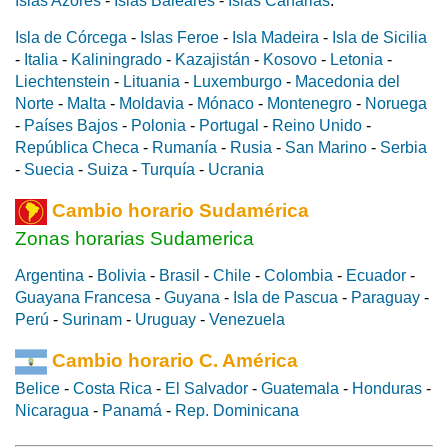
Islas Azores
-
Islas Baleares
-
Islas Canarias
.
Isla de Córcega
-
Islas Feroe
-
Isla Madeira
-
Isla de Sicilia
-
Italia
-
Kaliningrado
-
Kazajistán
-
Kosovo
-
Letonia
-
Liechtenstein
-
Lituania
-
Luxemburgo
-
Macedonia del
Norte
-
Malta
-
Moldavia
-
Mónaco
-
Montenegro
-
Noruega
-
Países Bajos
-
Polonia
-
Portugal
-
Reino Unido
-
República Checa
-
Rumanía
-
Rusia
-
San Marino
-
Serbia
-
Suecia
-
Suiza
-
Turquía
-
Ucrania
Cambio horario Sudamérica
Zonas horarias Sudamerica
Argentina
-
Bolivia
-
Brasil
-
Chile
-
Colombia
-
Ecuador
-
Guayana Francesa
-
Guyana
-
Isla de Pascua
-
Paraguay
-
Perú
-
Surinam
-
Uruguay
-
Venezuela
Cambio horario C. América
Belice
-
Costa Rica
-
El Salvador
-
Guatemala
-
Honduras
-
Nicaragua
-
Panamá
-
Rep. Dominicana