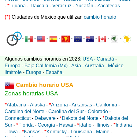
*
-
Tijuana
-
Tlaxcala
-
Veracruz
-
Yucatán
-
Zacatecas
(*)
Ciudades de México que utilizan
cambio horario
-
-
-
-
-
-
-
-
-
Algunos cambios horarios en 2023:
USA
-
Canadá
-
Europa
-
Baja California (Mx)
-
Asia
-
Australia
-
México
limítrofe
-
Europa
-
España
.
Cambio horario USA
Zonas horarias USA
*
*
Alabama
-
Alaska
-
Arizona
-
Arkansas
-
California
-
Carolina del Norte
-
Carolina del Sur
-
Colorado
-
*
*
Connecticut
-
Delaware
-
Dakota del Norte
-
Dakota del
*
*
*
Sur
-
Florida
-
Georgia
-
Hawai
-
Idaho
-
Illinois
-
Indiana
*
*
-
Iowa
-
Kansas
-
Kentucky
-
Louisiana
-
Maine
-