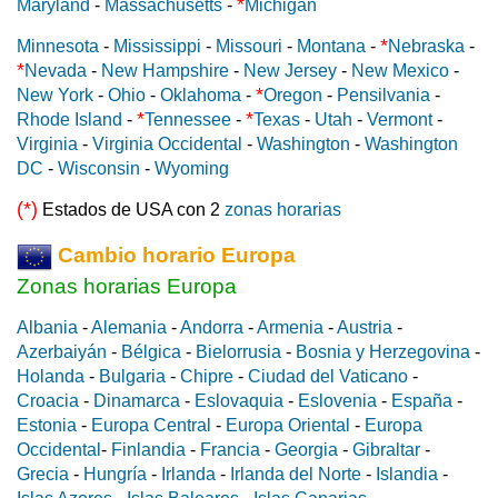
*
Maryland
-
Massachusetts
-
Michigan
*
Minnesota
-
Mississippi
-
Missouri
-
Montana
-
Nebraska
-
*
Nevada
-
New Hampshire
-
New Jersey
-
New Mexico
-
*
New York
-
Ohio
-
Oklahoma
-
Oregon
-
Pensilvania
-
*
*
Rhode Island
-
Tennessee
-
Texas
-
Utah
-
Vermont
-
Virginia
-
Virginia Occidental
-
Washington
-
Washington
DC
-
Wisconsin
-
Wyoming
(*)
Estados de USA con 2
zonas horarias
Cambio horario Europa
Zonas horarias Europa
Albania
-
Alemania
-
Andorra
-
Armenia
-
Austria
-
Azerbaiyán
-
Bélgica
-
Bielorrusia
-
Bosnia y Herzegovina
-
Holanda
-
Bulgaria
-
Chipre
-
Ciudad del Vaticano
-
Croacia
-
Dinamarca
-
Eslovaquia
-
Eslovenia
-
España
-
Estonia
-
Europa Central
-
Europa Oriental
-
Europa
Occidental
-
Finlandia
-
Francia
-
Georgia
-
Gibraltar
-
Grecia
-
Hungría
-
Irlanda
-
Irlanda del Norte
-
Islandia
-