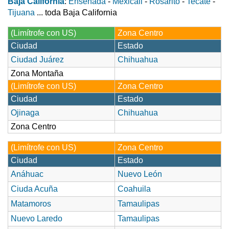
Baja California
:
Ensenada
-
Mexicali
-
Rosarito
-
Tecate
-
Tijuana
... toda Baja California
(Limítrofe con US)
Zona Centro
Ciudad
Estado
Ciudad Juárez
Chihuahua
Zona Montaña
(Limítrofe con US)
Zona Centro
Ciudad
Estado
Ojinaga
Chihuahua
Zona Centro
(Limítrofe con US)
Zona Centro
Ciudad
Estado
Anáhuac
Nuevo León
Ciuda Acuña
Coahuila
Matamoros
Tamaulipas
Nuevo Laredo
Tamaulipas