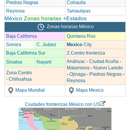
Piedras Negras
Cohauila
Reynosa
Tamaulipas
México
Zonas horarias
+Estados
Zonas horarias México
Baja California
Quintana Roo
Sonora
C. Juárez
Mexico
City
Baja California Sur
Z.Centro fronteriza
Anáhuac
-
Ciudad Acuña
-
Sinaloa
Nayarit
Matamoros
-
Nuevo Laredo
Zona Centro
-
Ojinaga
-
Piedras Negras
-
- Chihuahua
Reynosa
Mapa Mundial
Mapa Mexico
Ciudades fronterizas México con US