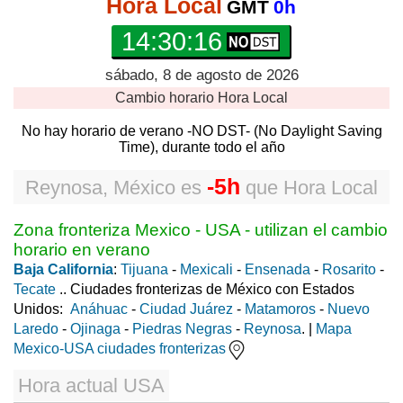
Hora Local
GMT
0h
14:30:17
sábado, 8 de agosto de 2026
Cambio horario
Hora Local
No hay horario de verano -NO DST- (No Daylight Saving
Time), durante todo el año
-5h
Reynosa, México
es
que
Hora Local
Zona fronteriza Mexico - USA - utilizan el cambio
horario en verano
Baja California
:
Tijuana
-
Mexicali
-
Ensenada
-
Rosarito
-
Tecate
.. Ciudades fronterizas de México con Estados
Unidos:
Anáhuac
-
Ciudad Juárez
-
Matamoros
-
Nuevo
Laredo
-
Ojinaga
-
Piedras Negras
-
Reynosa
. |
Mapa
Mexico-USA ciudades fronterizas
Hora actual USA