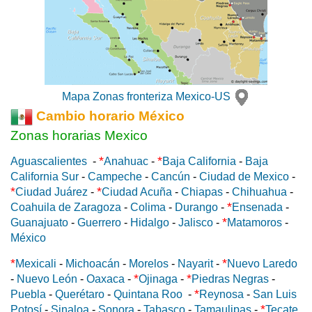
Mapa Zonas fronteriza Mexico-US
Cambio horario México
Zonas horarias Mexico
*
*
Aguascalientes
-
Anahuac
-
Baja California
-
Baja
California Sur
-
Campeche
-
Cancún
-
Ciudad de Mexico
-
*
*
Ciudad Juárez
-
Ciudad Acuña
-
Chiapas
-
Chihuahua
-
*
Coahuila de Zaragoza
-
Colima
-
Durango
-
Ensenada
-
*
Guanajuato
-
Guerrero
-
Hidalgo
-
Jalisco
-
Matamoros
-
México
*
*
Mexicali
-
Michoacán
-
Morelos
-
Nayarit
-
Nuevo Laredo
*
*
-
Nuevo León
-
Oaxaca
-
Ojinaga
-
Piedras Negras
-
*
Puebla
-
Querétaro
-
Quintana Roo
-
Reynosa
-
San Luis
*
Potosí
-
Sinaloa
-
Sonora
-
Tabasco
-
Tamaulipas
-
Tecate