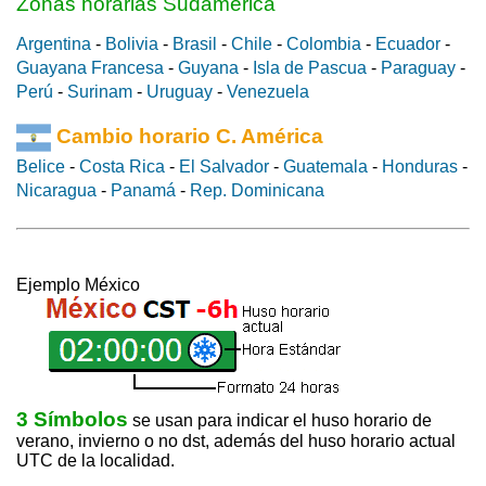
Zonas horarias Sudamerica
Argentina
-
Bolivia
-
Brasil
-
Chile
-
Colombia
-
Ecuador
-
Guayana Francesa
-
Guyana
-
Isla de Pascua
-
Paraguay
-
Perú
-
Surinam
-
Uruguay
-
Venezuela
Cambio horario C. América
Belice
-
Costa Rica
-
El Salvador
-
Guatemala
-
Honduras
-
Nicaragua
-
Panamá
-
Rep. Dominicana
Ejemplo México
3 Símbolos
se usan para indicar el huso horario de
verano, invierno o no dst, además del huso horario actual
UTC de la localidad.