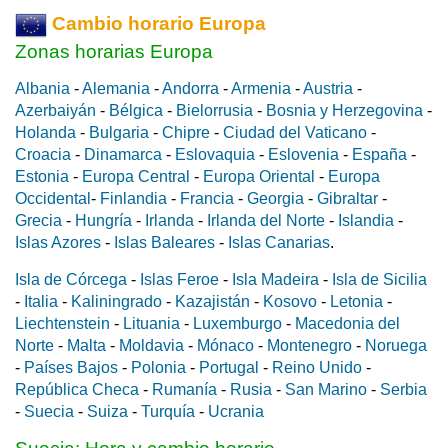
Cambio horario Europa
Zonas horarias Europa
Albania
-
Alemania
-
Andorra
-
Armenia
-
Austria
-
Azerbaiyán
-
Bélgica
-
Bielorrusia
-
Bosnia y Herzegovina
-
Holanda
-
Bulgaria
-
Chipre
-
Ciudad del Vaticano
-
Croacia
-
Dinamarca
-
Eslovaquia
-
Eslovenia
-
España
-
Estonia
-
Europa Central
-
Europa Oriental
-
Europa
Occidental
-
Finlandia
-
Francia
-
Georgia
-
Gibraltar
-
Grecia
-
Hungría
-
Irlanda
-
Irlanda del Norte
-
Islandia
-
Islas Azores
-
Islas Baleares
-
Islas Canarias
.
Isla de Córcega
-
Islas Feroe
-
Isla Madeira
-
Isla de Sicilia
-
Italia
-
Kaliningrado
-
Kazajistán
-
Kosovo
-
Letonia
-
Liechtenstein
-
Lituania
-
Luxemburgo
-
Macedonia del
Norte
-
Malta
-
Moldavia
-
Mónaco
-
Montenegro
-
Noruega
-
Países Bajos
-
Polonia
-
Portugal
-
Reino Unido
-
República Checa
-
Rumanía
-
Rusia
-
San Marino
-
Serbia
-
Suecia
-
Suiza
-
Turquía
-
Ucrania