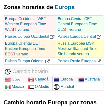
Zonas horarias de
Europa
E
uropa Occidental WET
E
uropa Central CET
Western European Time
Central European Time
S
S
WE
T verano
CE
T verano
Países Europa Occidental
Países Europa Central
E
uropa Oriental EET
Russia Europea MSK
Eastern European Time
Moskow Standard Time
S
Sin horario verano
EE
T verano
Países Europa Oriental
Países Rusia Europea
Cambio horario
USA
Canadá
Europa
Australia
México
O.Medio
Mundial
Cambio horario Europa por zonas