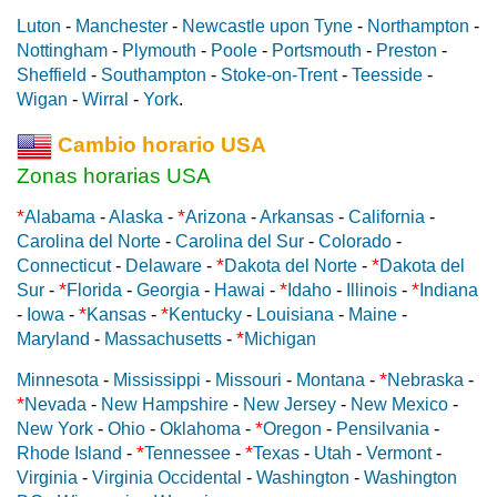
Luton
-
Manchester
-
Newcastle upon Tyne
-
Northampton
-
Nottingham
-
Plymouth
-
Poole
-
Portsmouth
-
Preston
-
Sheffield
-
Southampton
-
Stoke-on-Trent
-
Teesside
-
Wigan
-
Wirral
-
York
.
Cambio horario USA
Zonas horarias USA
*
*
Alabama
-
Alaska
-
Arizona
-
Arkansas
-
California
-
Carolina del Norte
-
Carolina del Sur
-
Colorado
-
*
*
Connecticut
-
Delaware
-
Dakota del Norte
-
Dakota del
*
*
*
Sur
-
Florida
-
Georgia
-
Hawai
-
Idaho
-
Illinois
-
Indiana
*
*
-
Iowa
-
Kansas
-
Kentucky
-
Louisiana
-
Maine
-
*
Maryland
-
Massachusetts
-
Michigan
*
Minnesota
-
Mississippi
-
Missouri
-
Montana
-
Nebraska
-
*
Nevada
-
New Hampshire
-
New Jersey
-
New Mexico
-
*
New York
-
Ohio
-
Oklahoma
-
Oregon
-
Pensilvania
-
*
*
Rhode Island
-
Tennessee
-
Texas
-
Utah
-
Vermont
-
Virginia
-
Virginia Occidental
-
Washington
-
Washington