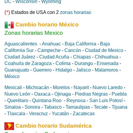
DC
-
Wisconsin
-
Wyoming
(*)
Estados de USA con 2
zonas horarias
Cambio horario México
Zonas horarias Mexico
Aguascalientes
-
Anahuac
-
Baja California
-
Baja
California Sur
-
Campeche
-
Cancún
-
Ciudad de Mexico
-
Ciudad Juárez
-
Ciudad Acuña
-
Chiapas
-
Chihuahua
-
Coahuila de Zaragoza
-
Colima
-
Durango
-
Ensenada
-
Guanajuato
-
Guerrero
-
Hidalgo
-
Jalisco
-
Matamoros
-
México
Mexicali
-
Michoacán
-
Morelos
-
Nayarit
-
Nuevo Laredo
-
Nuevo León
-
Oaxaca
-
Ojinaga
-
Piedras Negras
-
Puebla
-
Querétaro
-
Quintana Roo
-
Reynosa
-
San Luis Potosí
-
Sinaloa
-
Sonora
-
Tabasco
-
Tamaulipas
-
Tecate
-
Tijuana
-
Tlaxcala
-
Veracruz
-
Yucatán
-
Zacatecas
Cambio horario Sudamérica