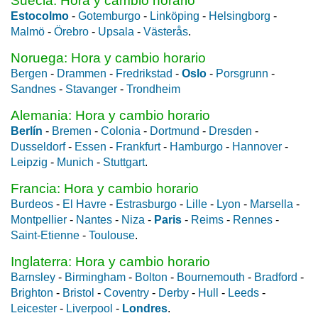
Suecia: Hora y cambio horario
Estocolmo
-
Gotemburgo
-
Linköping
-
Helsingborg
-
Malmö
-
Örebro
-
Upsala
-
Västerås
.
Noruega: Hora y cambio horario
Bergen
-
Drammen
-
Fredrikstad
-
Oslo
-
Porsgrunn
-
Sandnes
-
Stavanger
-
Trondheim
Alemania: Hora y cambio horario
Berlín
-
Bremen
-
Colonia
-
Dortmund
-
Dresden
-
Dusseldorf
-
Essen
-
Frankfurt
-
Hamburgo
-
Hannover
-
Leipzig
-
Munich
-
Stuttgart
.
Francia: Hora y cambio horario
Burdeos
-
El Havre
-
Estrasburgo
-
Lille
-
Lyon
-
Marsella
-
Montpellier
-
Nantes
-
Niza
-
Paris
-
Reims
-
Rennes
-
Saint-Etienne
-
Toulouse
.
Inglaterra: Hora y cambio horario
Barnsley
-
Birmingham
-
Bolton
-
Bournemouth
-
Bradford
-
Brighton
-
Bristol
-
Coventry
-
Derby
-
Hull
-
Leeds
-
Leicester
-
Liverpool
-
Londres
.