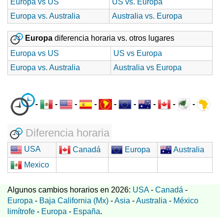
Europa vs US
US vs. Europa
Europa vs. Australia
Australia vs. Europa
Europa
diferencia horaria vs. otros lugares
Europa vs US
US vs Europa
Europa vs. Australia
Australia vs Europa
-
-
-
-
-
-
-
-
-
Diferencia horaria
USA
Canadá
Europa
Australia
Mexico
Algunos cambios horarios en 2026:
USA
-
Canadá
-
Europa
-
Baja California (Mx)
-
Asia
-
Australia
-
México
limítrofe
-
Europa
-
España
.