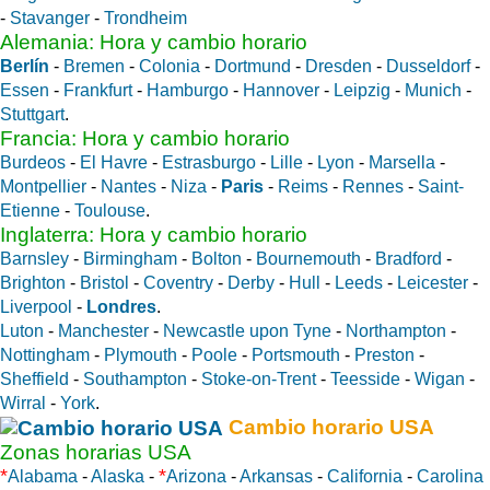
-
Stavanger
-
Trondheim
Alemania: Hora y cambio horario
Berlín
-
Bremen
-
Colonia
-
Dortmund
-
Dresden
-
Dusseldorf
-
Essen
-
Frankfurt
-
Hamburgo
-
Hannover
-
Leipzig
-
Munich
-
Stuttgart
.
Francia: Hora y cambio horario
Burdeos
-
El Havre
-
Estrasburgo
-
Lille
-
Lyon
-
Marsella
-
Montpellier
-
Nantes
-
Niza
-
Paris
-
Reims
-
Rennes
-
Saint-
Etienne
-
Toulouse
.
Inglaterra: Hora y cambio horario
Barnsley
-
Birmingham
-
Bolton
-
Bournemouth
-
Bradford
-
Brighton
-
Bristol
-
Coventry
-
Derby
-
Hull
-
Leeds
-
Leicester
-
Liverpool
-
Londres
.
Luton
-
Manchester
-
Newcastle upon Tyne
-
Northampton
-
Nottingham
-
Plymouth
-
Poole
-
Portsmouth
-
Preston
-
Sheffield
-
Southampton
-
Stoke-on-Trent
-
Teesside
-
Wigan
-
Wirral
-
York
.
Cambio horario USA
Zonas horarias USA
*
*
Alabama
-
Alaska
-
Arizona
-
Arkansas
-
California
-
Carolina