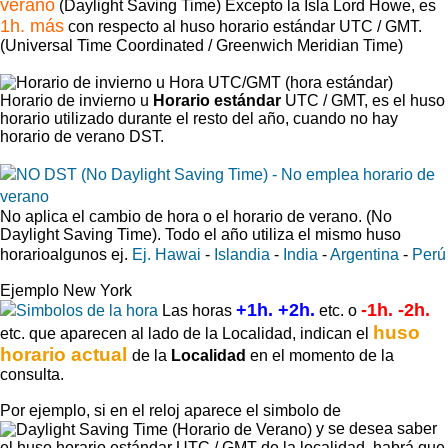
verano
(Daylight Saving Time) Excepto la Isla Lord Howe, es
1h. más
con respecto al huso horario estándar UTC / GMT.
(Universal Time Coordinated / Greenwich Meridian Time)
Horario de invierno u
Horario estándar
UTC / GMT, es el huso
horario utilizado durante el resto del año, cuando no hay
horario de verano DST.
No aplica el cambio de hora o el horario de verano. (No
Daylight Saving Time).
Todo el año utiliza el mismo huso
horario
algunos ej.
Ej. Hawai
-
Islandia
-
India
-
Argentina
-
Perú
Ejemplo New York
+1h. +2h.
-1h. -2h.
Las horas
etc. o
huso
etc. que aparecen al lado de la Localidad, indican el
horario actual
de la
Localidad
en el momento de la
consulta.
Por ejemplo, si en el reloj aparece el simbolo de
y se desea saber
el huso horario estándar UTC / GMT de la localidad, habrá que