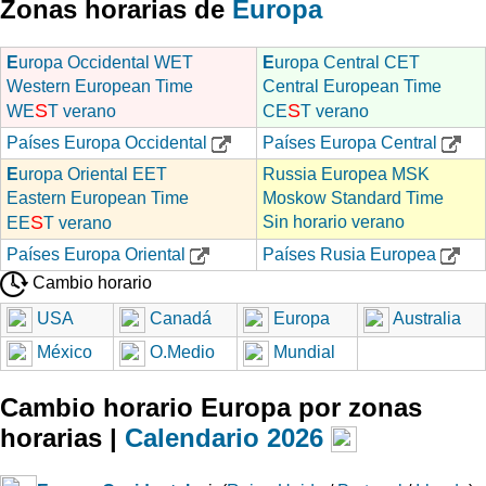
Zonas horarias de
Europa
E
uropa Occidental WET
E
uropa Central CET
Western European Time
Central European Time
S
S
WE
T verano
CE
T verano
Países Europa Occidental
Países Europa Central
E
uropa Oriental EET
Russia Europea MSK
Eastern European Time
Moskow Standard Time
S
Sin horario verano
EE
T verano
Países Europa Oriental
Países Rusia Europea
Cambio horario
USA
Canadá
Europa
Australia
México
O.Medio
Mundial
Cambio horario Europa por zonas
horarias |
Calendario 2026