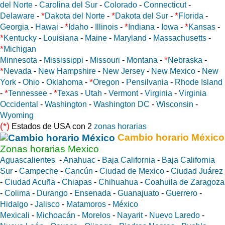
del Norte
-
Carolina del Sur
-
Colorado
-
Connecticut
-
*
*
*
Delaware
-
Dakota del Norte
-
Dakota del Sur
-
Florida
-
*
*
*
Georgia
-
Hawai
-
Idaho
-
Illinois
-
Indiana
-
Iowa
-
Kansas
-
*
Kentucky
-
Louisiana
-
Maine
-
Maryland
-
Massachusetts
-
*
Michigan
*
Minnesota
-
Mississippi
-
Missouri
-
Montana
-
Nebraska
-
*
Nevada
-
New Hampshire
-
New Jersey
-
New Mexico
-
New
*
York
-
Ohio
-
Oklahoma
-
Oregon
-
Pensilvania
-
Rhode Island
*
*
-
Tennessee
-
Texas
-
Utah
-
Vermont
-
Virginia
-
Virginia
Occidental
-
Washington
-
Washington DC
-
Wisconsin
-
Wyoming
(*)
Estados de USA con 2
zonas horarias
Cambio horario México
Zonas horarias Mexico
Aguascalientes
-
Anahuac
-
Baja California
-
Baja California
Sur
-
Campeche
-
Cancún
-
Ciudad de Mexico
-
Ciudad Juárez
-
Ciudad Acuña
-
Chiapas
-
Chihuahua
-
Coahuila de Zaragoza
-
Colima
-
Durango
-
Ensenada
-
Guanajuato
-
Guerrero
-
Hidalgo
-
Jalisco
-
Matamoros
-
México
Mexicali
-
Michoacán
-
Morelos
-
Nayarit
-
Nuevo Laredo
-