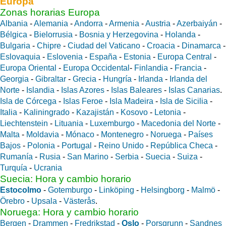
Europa
Zonas horarias Europa
Albania
-
Alemania
-
Andorra
-
Armenia
-
Austria
-
Azerbaiyán
-
Bélgica
-
Bielorrusia
-
Bosnia y Herzegovina
-
Holanda
-
Bulgaria
-
Chipre
-
Ciudad del Vaticano
-
Croacia
-
Dinamarca
-
Eslovaquia
-
Eslovenia
-
España
-
Estonia
-
Europa Central
-
Europa Oriental
-
Europa Occidental
-
Finlandia
-
Francia
-
Georgia
-
Gibraltar
-
Grecia
-
Hungría
-
Irlanda
-
Irlanda del
Norte
-
Islandia
-
Islas Azores
-
Islas Baleares
-
Islas Canarias
.
Isla de Córcega
-
Islas Feroe
-
Isla Madeira
-
Isla de Sicilia
-
Italia
-
Kaliningrado
-
Kazajistán
-
Kosovo
-
Letonia
-
Liechtenstein
-
Lituania
-
Luxemburgo
-
Macedonia del Norte
-
Malta
-
Moldavia
-
Mónaco
-
Montenegro
-
Noruega
-
Países
Bajos
-
Polonia
-
Portugal
-
Reino Unido
-
República Checa
-
Rumanía
-
Rusia
-
San Marino
-
Serbia
-
Suecia
-
Suiza
-
Turquía
-
Ucrania
Suecia: Hora y cambio horario
Estocolmo
-
Gotemburgo
-
Linköping
-
Helsingborg
-
Malmö
-
Örebro
-
Upsala
-
Västerås
.
Noruega: Hora y cambio horario
Bergen
-
Drammen
-
Fredrikstad
-
Oslo
-
Porsgrunn
-
Sandnes