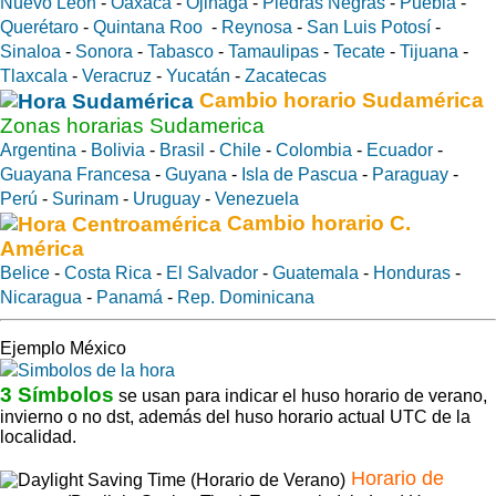
Nuevo León
-
Oaxaca
-
Ojinaga
-
Piedras Negras
-
Puebla
-
Querétaro
-
Quintana Roo
-
Reynosa
-
San Luis Potosí
-
Sinaloa
-
Sonora
-
Tabasco
-
Tamaulipas
-
Tecate
-
Tijuana
-
Tlaxcala
-
Veracruz
-
Yucatán
-
Zacatecas
Cambio horario Sudamérica
Zonas horarias Sudamerica
Argentina
-
Bolivia
-
Brasil
-
Chile
-
Colombia
-
Ecuador
-
Guayana Francesa
-
Guyana
-
Isla de Pascua
-
Paraguay
-
Perú
-
Surinam
-
Uruguay
-
Venezuela
Cambio horario C.
América
Belice
-
Costa Rica
-
El Salvador
-
Guatemala
-
Honduras
-
Nicaragua
-
Panamá
-
Rep. Dominicana
Ejemplo México
3 Símbolos
se usan para indicar el huso horario de verano,
invierno o no dst, además del huso horario actual UTC de la
localidad.
Horario de