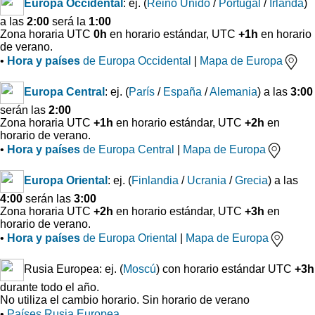
Europa Occidental
: ej. (
Reino Unido
/
Portugal
/
Irlanda
)
a las
2:00
será la
1:00
Zona horaria UTC
0h
en horario estándar, UTC
+1h
en horario
de verano.
•
Hora y países
de Europa Occidental
|
Mapa de Europa
Europa Central
: ej. (
París
/
España
/
Alemania
) a las
3:00
serán las
2:00
Zona horaria UTC
+1h
en horario estándar, UTC
+2h
en
horario de verano.
•
Hora y países
de Europa Central
|
Mapa de Europa
Europa Oriental
: ej. (
Finlandia
/
Ucrania
/
Grecia
) a las
4:00
serán las
3:00
Zona horaria UTC
+2h
en horario estándar, UTC
+3h
en
horario de verano.
•
Hora y países
de Europa Oriental
|
Mapa de Europa
Rusia Europea: ej. (
Moscú
) con horario estándar UTC
+3h
durante todo el año.
No utiliza el cambio horario. Sin horario de verano
•
Países Rusia Europea
.