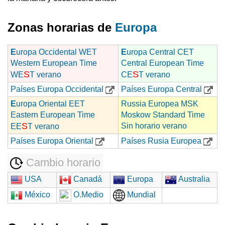
Zonas horarias de
Europa
E
uropa Occidental WET
E
uropa Central CET
Western European Time
Central European Time
S
S
WE
T verano
CE
T verano
Países Europa Occidental
Países Europa Central
E
uropa Oriental EET
Russia Europea MSK
Eastern European Time
Moskow Standard Time
S
Sin horario verano
EE
T verano
Países Europa Oriental
Países Rusia Europea
Cambio horario
USA
Canadá
Europa
Australia
México
O.Medio
Mundial