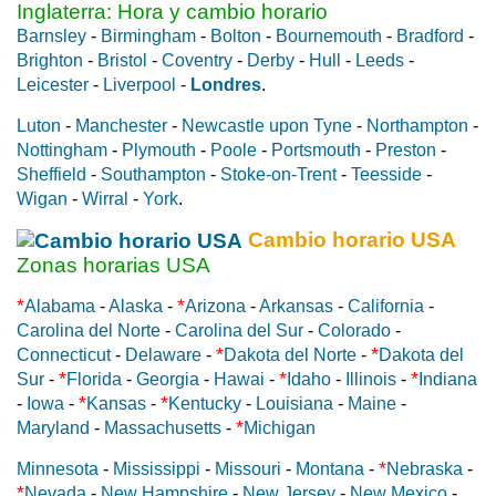
Inglaterra: Hora y cambio horario
Barnsley
-
Birmingham
-
Bolton
-
Bournemouth
-
Bradford
-
Brighton
-
Bristol
-
Coventry
-
Derby
-
Hull
-
Leeds
-
Leicester
-
Liverpool
-
Londres
.
Luton
-
Manchester
-
Newcastle upon Tyne
-
Northampton
-
Nottingham
-
Plymouth
-
Poole
-
Portsmouth
-
Preston
-
Sheffield
-
Southampton
-
Stoke-on-Trent
-
Teesside
-
Wigan
-
Wirral
-
York
.
Cambio horario USA
Zonas horarias USA
*
*
Alabama
-
Alaska
-
Arizona
-
Arkansas
-
California
-
Carolina del Norte
-
Carolina del Sur
-
Colorado
-
*
*
Connecticut
-
Delaware
-
Dakota del Norte
-
Dakota del
*
*
*
Sur
-
Florida
-
Georgia
-
Hawai
-
Idaho
-
Illinois
-
Indiana
*
*
-
Iowa
-
Kansas
-
Kentucky
-
Louisiana
-
Maine
-
*
Maryland
-
Massachusetts
-
Michigan
*
Minnesota
-
Mississippi
-
Missouri
-
Montana
-
Nebraska
-
*
Nevada
-
New Hampshire
-
New Jersey
-
New Mexico
-