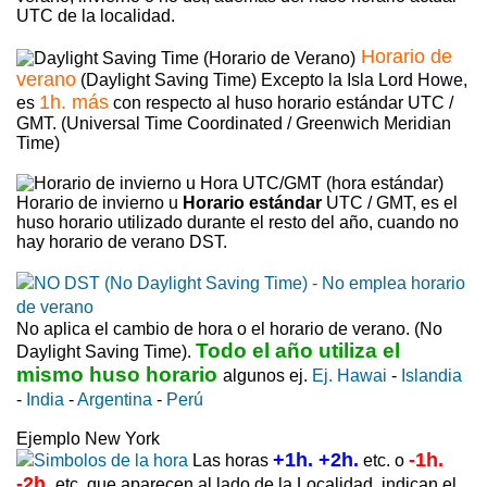
UTC de la localidad.
Horario de
verano
(Daylight Saving Time) Excepto la Isla Lord Howe,
1h. más
es
con respecto al huso horario estándar UTC /
GMT. (Universal Time Coordinated / Greenwich Meridian
Time)
Horario de invierno u
Horario estándar
UTC / GMT, es el
huso horario utilizado durante el resto del año, cuando no
hay horario de verano DST.
No aplica el cambio de hora o el horario de verano. (No
Todo el año utiliza el
Daylight Saving Time).
mismo huso horario
algunos ej.
Ej. Hawai
-
Islandia
-
India
-
Argentina
-
Perú
Ejemplo New York
+1h. +2h.
-1h.
Las horas
etc. o
-2h.
etc. que aparecen al lado de la Localidad, indican el