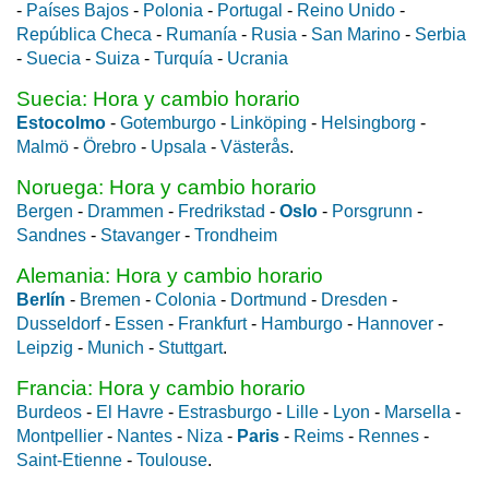
-
Países Bajos
-
Polonia
-
Portugal
-
Reino Unido
-
República Checa
-
Rumanía
-
Rusia
-
San Marino
-
Serbia
-
Suecia
-
Suiza
-
Turquía
-
Ucrania
Suecia: Hora y cambio horario
Estocolmo
-
Gotemburgo
-
Linköping
-
Helsingborg
-
Malmö
-
Örebro
-
Upsala
-
Västerås
.
Noruega: Hora y cambio horario
Bergen
-
Drammen
-
Fredrikstad
-
Oslo
-
Porsgrunn
-
Sandnes
-
Stavanger
-
Trondheim
Alemania: Hora y cambio horario
Berlín
-
Bremen
-
Colonia
-
Dortmund
-
Dresden
-
Dusseldorf
-
Essen
-
Frankfurt
-
Hamburgo
-
Hannover
-
Leipzig
-
Munich
-
Stuttgart
.
Francia: Hora y cambio horario
Burdeos
-
El Havre
-
Estrasburgo
-
Lille
-
Lyon
-
Marsella
-
Montpellier
-
Nantes
-
Niza
-
Paris
-
Reims
-
Rennes
-
Saint-Etienne
-
Toulouse
.