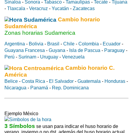
Sinaloa
-
Sonora
-
Tabasco
-
Tamaulipas
-
Tecate
-
Tijuana
-
Tlaxcala
-
Veracruz
-
Yucatán
-
Zacatecas
Cambio horario
Sudamérica
Zonas horarias Sudamerica
Argentina
-
Bolivia
-
Brasil
-
Chile
-
Colombia
-
Ecuador
-
Guayana Francesa
-
Guyana
-
Isla de Pascua
-
Paraguay
-
Perú
-
Surinam
-
Uruguay
-
Venezuela
Cambio horario C.
América
Belice
-
Costa Rica
-
El Salvador
-
Guatemala
-
Honduras
-
Nicaragua
-
Panamá
-
Rep. Dominicana
Ejemplo México
3 Símbolos
se usan para indicar el huso horario de
verano, invierno o no dst, además del huso horario actual