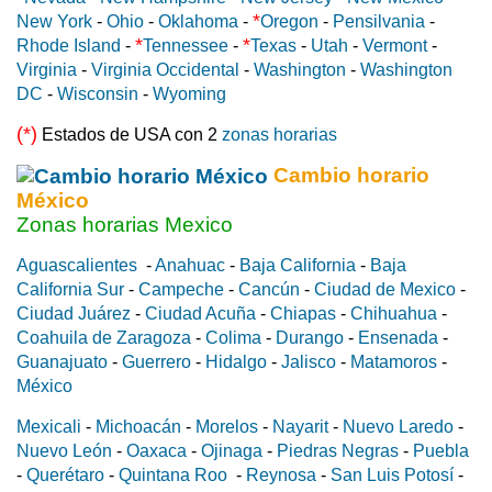
*
New York
-
Ohio
-
Oklahoma
-
Oregon
-
Pensilvania
-
*
*
Rhode Island
-
Tennessee
-
Texas
-
Utah
-
Vermont
-
Virginia
-
Virginia Occidental
-
Washington
-
Washington
DC
-
Wisconsin
-
Wyoming
(*)
Estados de USA con 2
zonas horarias
Cambio horario
México
Zonas horarias Mexico
Aguascalientes
-
Anahuac
-
Baja California
-
Baja
California Sur
-
Campeche
-
Cancún
-
Ciudad de Mexico
-
Ciudad Juárez
-
Ciudad Acuña
-
Chiapas
-
Chihuahua
-
Coahuila de Zaragoza
-
Colima
-
Durango
-
Ensenada
-
Guanajuato
-
Guerrero
-
Hidalgo
-
Jalisco
-
Matamoros
-
México
Mexicali
-
Michoacán
-
Morelos
-
Nayarit
-
Nuevo Laredo
-
Nuevo León
-
Oaxaca
-
Ojinaga
-
Piedras Negras
-
Puebla
-
Querétaro
-
Quintana Roo
-
Reynosa
-
San Luis Potosí
-