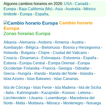
Algunos cambios horarios en 2026:
USA
-
Canadá
-
Europa
-
Baja California (Mx)
-
Asia
-
Australia
-
México
limítrofe
-
Europa
-
España
.
Cambio horario
Europa
Zonas horarias Europa
Albania
-
Alemania
-
Andorra
-
Armenia
-
Austria
-
Azerbaiyán
-
Bélgica
-
Bielorrusia
-
Bosnia y Herzegovina
-
Holanda
-
Bulgaria
-
Chipre
-
Ciudad del Vaticano
-
Croacia
-
Dinamarca
-
Eslovaquia
-
Eslovenia
-
España
-
Estonia
-
Europa Central
-
Europa Oriental
-
Europa
Occidental
-
Finlandia
-
Francia
-
Georgia
-
Gibraltar
-
Grecia
-
Hungría
-
Irlanda
-
Irlanda del Norte
-
Islandia
-
Islas Azores
-
Islas Baleares
-
Islas Canarias
.
Isla de Córcega
-
Islas Feroe
-
Isla Madeira
-
Isla de Sicilia
-
Italia
-
Kaliningrado
-
Kazajistán
-
Kosovo
-
Letonia
-
Liechtenstein
-
Lituania
-
Luxemburgo
-
Macedonia del
Norte
-
Malta
-
Moldavia
-
Mónaco
-
Montenegro
-
Noruega