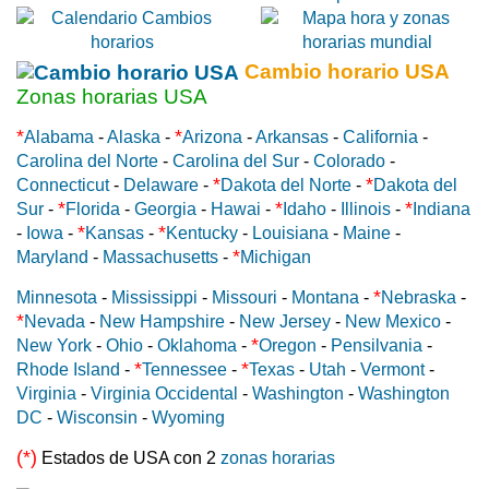
Cambio horario USA
Zonas horarias USA
*
*
Alabama
-
Alaska
-
Arizona
-
Arkansas
-
California
-
Carolina del Norte
-
Carolina del Sur
-
Colorado
-
*
*
Connecticut
-
Delaware
-
Dakota del Norte
-
Dakota del
*
*
*
Sur
-
Florida
-
Georgia
-
Hawai
-
Idaho
-
Illinois
-
Indiana
*
*
-
Iowa
-
Kansas
-
Kentucky
-
Louisiana
-
Maine
-
*
Maryland
-
Massachusetts
-
Michigan
*
Minnesota
-
Mississippi
-
Missouri
-
Montana
-
Nebraska
-
*
Nevada
-
New Hampshire
-
New Jersey
-
New Mexico
-
*
New York
-
Ohio
-
Oklahoma
-
Oregon
-
Pensilvania
-
*
*
Rhode Island
-
Tennessee
-
Texas
-
Utah
-
Vermont
-
Virginia
-
Virginia Occidental
-
Washington
-
Washington
DC
-
Wisconsin
-
Wyoming
(*)
Estados de USA con 2
zonas horarias