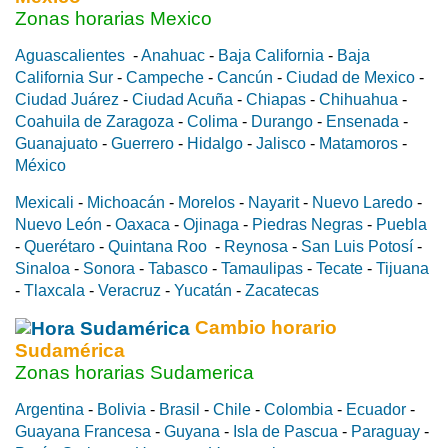
Zonas horarias Mexico
Aguascalientes
-
Anahuac
-
Baja California
-
Baja
California Sur
-
Campeche
-
Cancún
-
Ciudad de Mexico
-
Ciudad Juárez
-
Ciudad Acuña
-
Chiapas
-
Chihuahua
-
Coahuila de Zaragoza
-
Colima
-
Durango
-
Ensenada
-
Guanajuato
-
Guerrero
-
Hidalgo
-
Jalisco
-
Matamoros
-
México
Mexicali
-
Michoacán
-
Morelos
-
Nayarit
-
Nuevo Laredo
-
Nuevo León
-
Oaxaca
-
Ojinaga
-
Piedras Negras
-
Puebla
-
Querétaro
-
Quintana Roo
-
Reynosa
-
San Luis Potosí
-
Sinaloa
-
Sonora
-
Tabasco
-
Tamaulipas
-
Tecate
-
Tijuana
-
Tlaxcala
-
Veracruz
-
Yucatán
-
Zacatecas
Cambio horario
Sudamérica
Zonas horarias Sudamerica
Argentina
-
Bolivia
-
Brasil
-
Chile
-
Colombia
-
Ecuador
-
Guayana Francesa
-
Guyana
-
Isla de Pascua
-
Paraguay
-