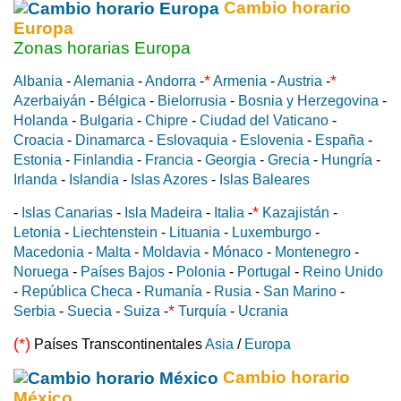
Cambio horario
Europa
Zonas horarias Europa
*
*
Albania
-
Alemania
-
Andorra
-
Armenia
-
Austria
-
Azerbaiyán
-
Bélgica
-
Bielorrusia
-
Bosnia y Herzegovina
-
Holanda
-
Bulgaria
-
Chipre
-
Ciudad del Vaticano
-
Croacia
-
Dinamarca
-
Eslovaquia
-
Eslovenia
-
España
-
Estonia
-
Finlandia
-
Francia
-
Georgia
-
Grecia
-
Hungría
-
Irlanda
-
Islandia
-
Islas Azores
-
Islas Baleares
*
-
Islas Canarias
-
Isla Madeira
-
Italia
-
Kazajistán
-
Letonia
-
Liechtenstein
-
Lituania
-
Luxemburgo
-
Macedonia
-
Malta
-
Moldavia
-
Mónaco
-
Montenegro
-
Noruega
-
Países Bajos
-
Polonia
-
Portugal
-
Reino Unido
-
República Checa
-
Rumanía
-
Rusia
-
San Marino
-
*
Serbia
-
Suecia
-
Suiza
-
Turquía
-
Ucrania
(*)
Países Transcontinentales
Asia
/
Europa
Cambio horario
México