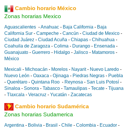
Cambio horario México
Zonas horarias Mexico
Aguascalientes
-
Anahuac
-
Baja California
-
Baja
California Sur
-
Campeche
-
Cancún
-
Ciudad de Mexico
-
Ciudad Juárez
-
Ciudad Acuña
-
Chiapas
-
Chihuahua
-
Coahuila de Zaragoza
-
Colima
-
Durango
-
Ensenada
-
Guanajuato
-
Guerrero
-
Hidalgo
-
Jalisco
-
Matamoros
-
México
Mexicali
-
Michoacán
-
Morelos
-
Nayarit
-
Nuevo Laredo
-
Nuevo León
-
Oaxaca
-
Ojinaga
-
Piedras Negras
-
Puebla
-
Querétaro
-
Quintana Roo
-
Reynosa
-
San Luis Potosí
-
Sinaloa
-
Sonora
-
Tabasco
-
Tamaulipas
-
Tecate
-
Tijuana
-
Tlaxcala
-
Veracruz
-
Yucatán
-
Zacatecas
Cambio horario Sudamérica
Zonas horarias Sudamerica
Argentina
-
Bolivia
-
Brasil
-
Chile
-
Colombia
-
Ecuador
-