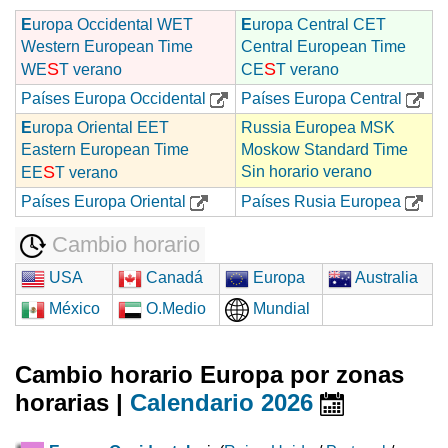
E
uropa Occidental WET
E
uropa Central CET
Western European Time
Central European Time
S
S
WE
T verano
CE
T verano
Países Europa Occidental
Países Europa Central
E
uropa Oriental EET
Russia Europea MSK
Eastern European Time
Moskow Standard Time
S
Sin horario verano
EE
T verano
Países Europa Oriental
Países Rusia Europea
Cambio horario
USA
Canadá
Europa
Australia
México
O.Medio
Mundial
Cambio horario Europa por zonas
horarias |
Calendario 2026