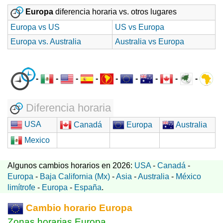
Europa
diferencia horaria vs. otros lugares
Europa vs US
US vs Europa
Europa vs. Australia
Australia vs Europa
-
-
-
-
-
-
-
-
-
Diferencia horaria
USA
Canadá
Europa
Australia
Mexico
Algunos cambios horarios en 2026:
USA
-
Canadá
-
Europa
-
Baja California (Mx)
-
Asia
-
Australia
-
México
limítrofe
-
Europa
-
España
.
Cambio horario Europa
Zonas horarias Europa