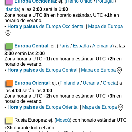
Europa Occidental
: ej. (
Reino Unido
/
Portugal
/
Irlanda
) a las
2:00
será la
1:00
Zona horaria UTC
0h
en horario estándar, UTC
+1h
en
horario de verano.
•
Hora y países
de Europa Occidental
|
Mapa de Europa
Europa Central
: ej. (
París
/
España
/
Alemania
) a las
3:00
serán las
2:00
Zona horaria UTC
+1h
en horario estándar, UTC
+2h
en
horario de verano.
•
Hora y países
de Europa Central
|
Mapa de Europa
Europa Oriental
: ej. (
Finlandia
/
Ucrania
/
Grecia
) a
las
4:00
serán las
3:00
Zona horaria UTC
+2h
en horario estándar, UTC
+3h
en
horario de verano.
•
Hora y países
de Europa Oriental
|
Mapa de Europa
Rusia Europea: ej. (
Moscú
) con horario estándar UTC
+3h
durante todo el año.