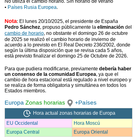
No utiliza el cambio horario. Sin horario de verano
•
Países Rusia Europea
.
Nota
: El lunes 20/10/2025, el presidente de España
Pedro Sánchez
, propuso
públicamente la
eliminación
del
cambio de horario
, no obstante el domingo 26 de octubre
de 2025 se realizó el cambio horario de invierno
de
acuerdo a lo previsto en El Real Decreto 236/2002, donde
según la última disposición que se revisa cada 5 años,
está previsto finalizar el domingo 25 de Octubre de 2026.
Para que pudiera modificarse, previamente
debería haber
un consenso de la comunidad Europea
, ya que el
cambio de hora estacional está regulado a nivel europeo y
se realiza de forma obligatoria y simultánea en todos los
Estados miembros.
Europa
Zonas horarias
+Países
Hora actual zonas horarias de Europa
EU Occidental
Hora Moscú
Europa Central
Europa Oriental