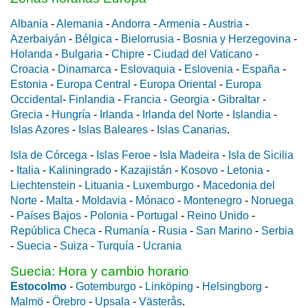
Albania
-
Alemania
-
Andorra
-
Armenia
-
Austria
-
Azerbaiyán
-
Bélgica
-
Bielorrusia
-
Bosnia y Herzegovina
-
Holanda
-
Bulgaria
-
Chipre
-
Ciudad del Vaticano
-
Croacia
-
Dinamarca
-
Eslovaquia
-
Eslovenia
-
España
-
Estonia
-
Europa Central
-
Europa Oriental
-
Europa
Occidental
-
Finlandia
-
Francia
-
Georgia
-
Gibraltar
-
Grecia
-
Hungría
-
Irlanda
-
Irlanda del Norte
-
Islandia
-
Islas Azores
-
Islas Baleares
-
Islas Canarias
.
Isla de Córcega
-
Islas Feroe
-
Isla Madeira
-
Isla de Sicilia
-
Italia
-
Kaliningrado
-
Kazajistán
-
Kosovo
-
Letonia
-
Liechtenstein
-
Lituania
-
Luxemburgo
-
Macedonia del
Norte
-
Malta
-
Moldavia
-
Mónaco
-
Montenegro
-
Noruega
-
Países Bajos
-
Polonia
-
Portugal
-
Reino Unido
-
República Checa
-
Rumanía
-
Rusia
-
San Marino
-
Serbia
-
Suecia
-
Suiza
-
Turquía
-
Ucrania
Suecia: Hora y cambio horario
Estocolmo
-
Gotemburgo
-
Linköping
-
Helsingborg
-
Malmö
-
Örebro
-
Upsala
-
Västerås
.