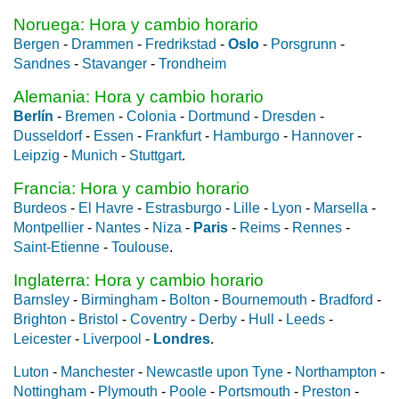
Noruega: Hora y cambio horario
Bergen
-
Drammen
-
Fredrikstad
-
Oslo
-
Porsgrunn
-
Sandnes
-
Stavanger
-
Trondheim
Alemania: Hora y cambio horario
Berlín
-
Bremen
-
Colonia
-
Dortmund
-
Dresden
-
Dusseldorf
-
Essen
-
Frankfurt
-
Hamburgo
-
Hannover
-
Leipzig
-
Munich
-
Stuttgart
.
Francia: Hora y cambio horario
Burdeos
-
El Havre
-
Estrasburgo
-
Lille
-
Lyon
-
Marsella
-
Montpellier
-
Nantes
-
Niza
-
Paris
-
Reims
-
Rennes
-
Saint-Etienne
-
Toulouse
.
Inglaterra: Hora y cambio horario
Barnsley
-
Birmingham
-
Bolton
-
Bournemouth
-
Bradford
-
Brighton
-
Bristol
-
Coventry
-
Derby
-
Hull
-
Leeds
-
Leicester
-
Liverpool
-
Londres
.
Luton
-
Manchester
-
Newcastle upon Tyne
-
Northampton
-
Nottingham
-
Plymouth
-
Poole
-
Portsmouth
-
Preston
-