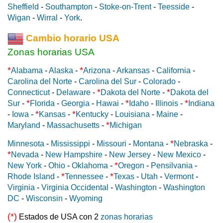
Sheffield
-
Southampton
-
Stoke-on-Trent
-
Teesside
-
Wigan
-
Wirral
-
York
.
Cambio horario USA
Zonas horarias USA
*
*
Alabama
-
Alaska
-
Arizona
-
Arkansas
-
California
-
Carolina del Norte
-
Carolina del Sur
-
Colorado
-
*
*
Connecticut
-
Delaware
-
Dakota del Norte
-
Dakota del
*
*
*
Sur
-
Florida
-
Georgia
-
Hawai
-
Idaho
-
Illinois
-
Indiana
*
*
-
Iowa
-
Kansas
-
Kentucky
-
Louisiana
-
Maine
-
*
Maryland
-
Massachusetts
-
Michigan
*
Minnesota
-
Mississippi
-
Missouri
-
Montana
-
Nebraska
-
*
Nevada
-
New Hampshire
-
New Jersey
-
New Mexico
-
*
New York
-
Ohio
-
Oklahoma
-
Oregon
-
Pensilvania
-
*
*
Rhode Island
-
Tennessee
-
Texas
-
Utah
-
Vermont
-
Virginia
-
Virginia Occidental
-
Washington
-
Washington
DC
-
Wisconsin
-
Wyoming
(*)
Estados de USA con 2
zonas horarias