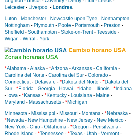
Brighton
-
Bristol
-
Coventry
-
Derby
-
Hull
-
Leeds
-
Leicester
-
Liverpool
-
Londres
.
Luton
-
Manchester
-
Newcastle upon Tyne
-
Northampton
-
Nottingham
-
Plymouth
-
Poole
-
Portsmouth
-
Preston
-
Sheffield
-
Southampton
-
Stoke-on-Trent
-
Teesside
-
Wigan
-
Wirral
-
York
.
Cambio horario USA
Zonas horarias USA
*
*
Alabama
-
Alaska
-
Arizona
-
Arkansas
-
California
-
Carolina del Norte
-
Carolina del Sur
-
Colorado
-
*
*
Connecticut
-
Delaware
-
Dakota del Norte
-
Dakota del
*
*
*
Sur
-
Florida
-
Georgia
-
Hawai
-
Idaho
-
Illinois
-
Indiana
*
*
-
Iowa
-
Kansas
-
Kentucky
-
Louisiana
-
Maine
-
*
Maryland
-
Massachusetts
-
Michigan
*
Minnesota
-
Mississippi
-
Missouri
-
Montana
-
Nebraska
-
*
Nevada
-
New Hampshire
-
New Jersey
-
New Mexico
-
*
New York
-
Ohio
-
Oklahoma
-
Oregon
-
Pensilvania
-
*
*
Rhode Island
-
Tennessee
-
Texas
-
Utah
-
Vermont
-