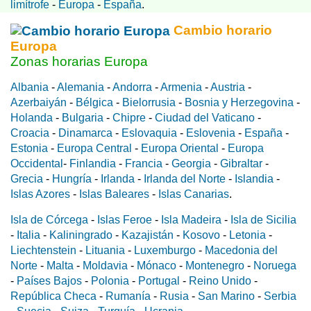
limítrofe
-
Europa
-
España
.
Cambio horario
Europa
Zonas horarias Europa
Albania
-
Alemania
-
Andorra
-
Armenia
-
Austria
-
Azerbaiyán
-
Bélgica
-
Bielorrusia
-
Bosnia y Herzegovina
-
Holanda
-
Bulgaria
-
Chipre
-
Ciudad del Vaticano
-
Croacia
-
Dinamarca
-
Eslovaquia
-
Eslovenia
-
España
-
Estonia
-
Europa Central
-
Europa Oriental
-
Europa
Occidental
-
Finlandia
-
Francia
-
Georgia
-
Gibraltar
-
Grecia
-
Hungría
-
Irlanda
-
Irlanda del Norte
-
Islandia
-
Islas Azores
-
Islas Baleares
-
Islas Canarias
.
Isla de Córcega
-
Islas Feroe
-
Isla Madeira
-
Isla de Sicilia
-
Italia
-
Kaliningrado
-
Kazajistán
-
Kosovo
-
Letonia
-
Liechtenstein
-
Lituania
-
Luxemburgo
-
Macedonia del
Norte
-
Malta
-
Moldavia
-
Mónaco
-
Montenegro
-
Noruega
-
Países Bajos
-
Polonia
-
Portugal
-
Reino Unido
-
República Checa
-
Rumanía
-
Rusia
-
San Marino
-
Serbia