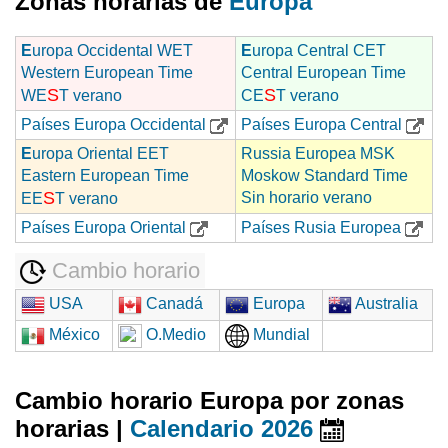
Zonas horarias de
Europa
E
uropa Occidental WET
E
uropa Central CET
Western European Time
Central European Time
S
S
WE
T verano
CE
T verano
Países Europa Occidental
Países Europa Central
E
uropa Oriental EET
Russia Europea MSK
Eastern European Time
Moskow Standard Time
S
Sin horario verano
EE
T verano
Países Europa Oriental
Países Rusia Europea
Cambio horario
USA
Canadá
Europa
Australia
México
O.Medio
Mundial
Cambio horario Europa por zonas
horarias |
Calendario 2026