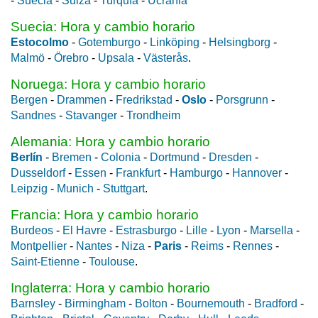
-
Suecia
-
Suiza
-
Turquía
-
Ucrania
Suecia: Hora y cambio horario
Estocolmo
-
Gotemburgo
-
Linköping
-
Helsingborg
-
Malmö
-
Örebro
-
Upsala
-
Västerås
.
Noruega: Hora y cambio horario
Bergen
-
Drammen
-
Fredrikstad
-
Oslo
-
Porsgrunn
-
Sandnes
-
Stavanger
-
Trondheim
Alemania: Hora y cambio horario
Berlín
-
Bremen
-
Colonia
-
Dortmund
-
Dresden
-
Dusseldorf
-
Essen
-
Frankfurt
-
Hamburgo
-
Hannover
-
Leipzig
-
Munich
-
Stuttgart
.
Francia: Hora y cambio horario
Burdeos
-
El Havre
-
Estrasburgo
-
Lille
-
Lyon
-
Marsella
-
Montpellier
-
Nantes
-
Niza
-
Paris
-
Reims
-
Rennes
-
Saint-Etienne
-
Toulouse
.
Inglaterra: Hora y cambio horario
Barnsley
-
Birmingham
-
Bolton
-
Bournemouth
-
Bradford
-