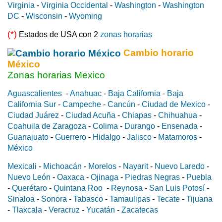
Virginia
-
Virginia Occidental
-
Washington
-
Washington
DC
-
Wisconsin
-
Wyoming
(*)
Estados de USA con 2
zonas horarias
Cambio horario
México
Zonas horarias Mexico
Aguascalientes
-
Anahuac
-
Baja California
-
Baja
California Sur
-
Campeche
-
Cancún
-
Ciudad de Mexico
-
Ciudad Juárez
-
Ciudad Acuña
-
Chiapas
-
Chihuahua
-
Coahuila de Zaragoza
-
Colima
-
Durango
-
Ensenada
-
Guanajuato
-
Guerrero
-
Hidalgo
-
Jalisco
-
Matamoros
-
México
Mexicali
-
Michoacán
-
Morelos
-
Nayarit
-
Nuevo Laredo
-
Nuevo León
-
Oaxaca
-
Ojinaga
-
Piedras Negras
-
Puebla
-
Querétaro
-
Quintana Roo
-
Reynosa
-
San Luis Potosí
-
Sinaloa
-
Sonora
-
Tabasco
-
Tamaulipas
-
Tecate
-
Tijuana
-
Tlaxcala
-
Veracruz
-
Yucatán
-
Zacatecas