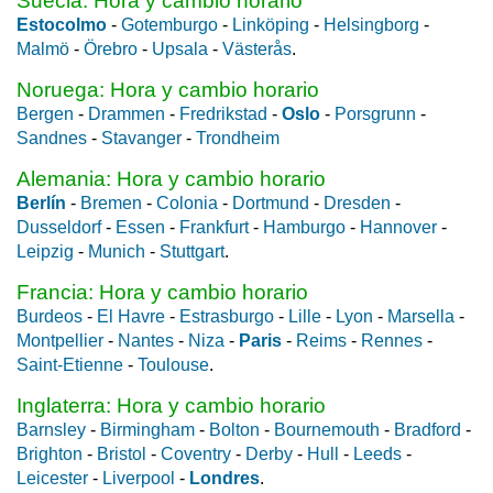
Suecia: Hora y cambio horario
Estocolmo
-
Gotemburgo
-
Linköping
-
Helsingborg
-
Malmö
-
Örebro
-
Upsala
-
Västerås
.
Noruega: Hora y cambio horario
Bergen
-
Drammen
-
Fredrikstad
-
Oslo
-
Porsgrunn
-
Sandnes
-
Stavanger
-
Trondheim
Alemania: Hora y cambio horario
Berlín
-
Bremen
-
Colonia
-
Dortmund
-
Dresden
-
Dusseldorf
-
Essen
-
Frankfurt
-
Hamburgo
-
Hannover
-
Leipzig
-
Munich
-
Stuttgart
.
Francia: Hora y cambio horario
Burdeos
-
El Havre
-
Estrasburgo
-
Lille
-
Lyon
-
Marsella
-
Montpellier
-
Nantes
-
Niza
-
Paris
-
Reims
-
Rennes
-
Saint-Etienne
-
Toulouse
.
Inglaterra: Hora y cambio horario
Barnsley
-
Birmingham
-
Bolton
-
Bournemouth
-
Bradford
-
Brighton
-
Bristol
-
Coventry
-
Derby
-
Hull
-
Leeds
-
Leicester
-
Liverpool
-
Londres
.