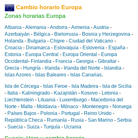
Cambio horario Europa
Zonas horarias Europa
Albania
-
Alemania
-
Andorra
-
Armenia
-
Austria
-
Azerbaiyán
-
Bélgica
-
Bielorrusia
-
Bosnia y Herzegovina
-
Holanda
-
Bulgaria
-
Chipre
-
Ciudad del Vaticano
-
Croacia
-
Dinamarca
-
Eslovaquia
-
Eslovenia
-
España
-
Estonia
-
Europa Central
-
Europa Oriental
-
Europa
Occidental
-
Finlandia
-
Francia
-
Georgia
-
Gibraltar
-
Grecia
-
Hungría
-
Irlanda
-
Irlanda del Norte
-
Islandia
-
Islas Azores
-
Islas Baleares
-
Islas Canarias
.
Isla de Córcega
-
Islas Feroe
-
Isla Madeira
-
Isla de Sicilia
-
Italia
-
Kaliningrado
-
Kazajistán
-
Kosovo
-
Letonia
-
Liechtenstein
-
Lituania
-
Luxemburgo
-
Macedonia del
Norte
-
Malta
-
Moldavia
-
Mónaco
-
Montenegro
-
Noruega
-
Países Bajos
-
Polonia
-
Portugal
-
Reino Unido
-
República Checa
-
Rumanía
-
Rusia
-
San Marino
-
Serbia
-
Suecia
-
Suiza
-
Turquía
-
Ucrania