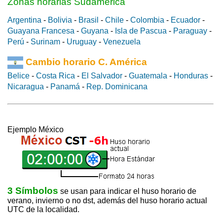
Zonas horarias Sudamerica
Argentina
-
Bolivia
-
Brasil
-
Chile
-
Colombia
-
Ecuador
-
Guayana Francesa
-
Guyana
-
Isla de Pascua
-
Paraguay
-
Perú
-
Surinam
-
Uruguay
-
Venezuela
Cambio horario C. América
Belice
-
Costa Rica
-
El Salvador
-
Guatemala
-
Honduras
-
Nicaragua
-
Panamá
-
Rep. Dominicana
Ejemplo México
3 Símbolos
se usan para indicar el huso horario de
verano, invierno o no dst, además del huso horario actual
UTC de la localidad.