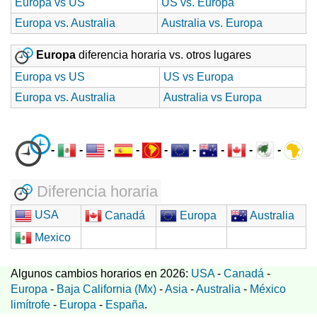
Europa vs US
US vs. Europa
Europa vs. Australia
Australia vs. Europa
Europa
diferencia horaria vs. otros lugares
Europa vs US
US vs Europa
Europa vs. Australia
Australia vs Europa
-
-
-
-
-
-
-
-
-
Diferencia horaria
USA
Canadá
Europa
Australia
Mexico
Algunos cambios horarios en 2026:
USA
-
Canadá
-
Europa
-
Baja California (Mx)
-
Asia
-
Australia
-
México
limítrofe
-
Europa
-
España
.