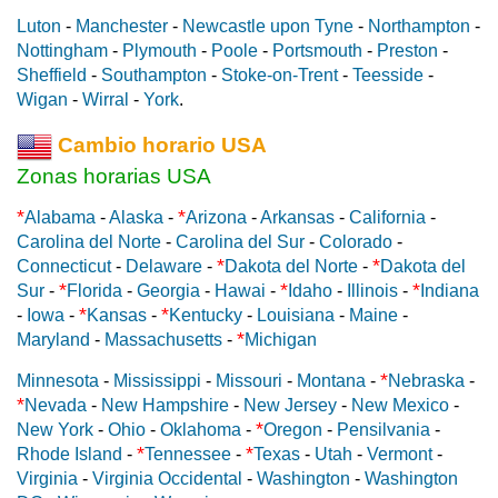
Luton
-
Manchester
-
Newcastle upon Tyne
-
Northampton
-
Nottingham
-
Plymouth
-
Poole
-
Portsmouth
-
Preston
-
Sheffield
-
Southampton
-
Stoke-on-Trent
-
Teesside
-
Wigan
-
Wirral
-
York
.
Cambio horario USA
Zonas horarias USA
*
*
Alabama
-
Alaska
-
Arizona
-
Arkansas
-
California
-
Carolina del Norte
-
Carolina del Sur
-
Colorado
-
*
*
Connecticut
-
Delaware
-
Dakota del Norte
-
Dakota del
*
*
*
Sur
-
Florida
-
Georgia
-
Hawai
-
Idaho
-
Illinois
-
Indiana
*
*
-
Iowa
-
Kansas
-
Kentucky
-
Louisiana
-
Maine
-
*
Maryland
-
Massachusetts
-
Michigan
*
Minnesota
-
Mississippi
-
Missouri
-
Montana
-
Nebraska
-
*
Nevada
-
New Hampshire
-
New Jersey
-
New Mexico
-
*
New York
-
Ohio
-
Oklahoma
-
Oregon
-
Pensilvania
-
*
*
Rhode Island
-
Tennessee
-
Texas
-
Utah
-
Vermont
-
Virginia
-
Virginia Occidental
-
Washington
-
Washington