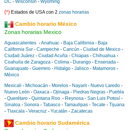
DC
-
Wisconsin
-
Wyoming
(*)
Estados de USA con 2
zonas horarias
Cambio horario México
Zonas horarias Mexico
Aguascalientes
-
Anahuac
-
Baja California
-
Baja
California Sur
-
Campeche
-
Cancún
-
Ciudad de Mexico
-
Ciudad Juárez
-
Ciudad Acuña
-
Chiapas
-
Chihuahua
-
Coahuila de Zaragoza
-
Colima
-
Durango
-
Ensenada
-
Guanajuato
-
Guerrero
-
Hidalgo
-
Jalisco
-
Matamoros
-
México
Mexicali
-
Michoacán
-
Morelos
-
Nayarit
-
Nuevo Laredo
-
Nuevo León
-
Oaxaca
-
Ojinaga
-
Piedras Negras
-
Puebla
-
Querétaro
-
Quintana Roo
-
Reynosa
-
San Luis Potosí
-
Sinaloa
-
Sonora
-
Tabasco
-
Tamaulipas
-
Tecate
-
Tijuana
-
Tlaxcala
-
Veracruz
-
Yucatán
-
Zacatecas
Cambio horario Sudamérica