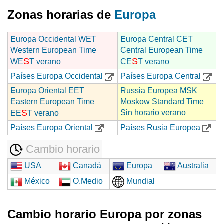
Zonas horarias de
Europa
E
uropa Occidental WET
E
uropa Central CET
Western European Time
Central European Time
S
S
WE
T verano
CE
T verano
Países Europa Occidental
Países Europa Central
E
uropa Oriental EET
Russia Europea MSK
Eastern European Time
Moskow Standard Time
S
Sin horario verano
EE
T verano
Países Europa Oriental
Países Rusia Europea
Cambio horario
USA
Canadá
Europa
Australia
México
O.Medio
Mundial
Cambio horario Europa por zonas