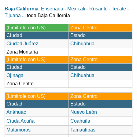
Baja California
:
Ensenada
-
Mexicali
-
Rosarito
-
Tecate
-
Tijuana
... toda Baja California
(Limítrofe con US)
Zona Centro
Ciudad
Estado
Ciudad Juárez
Chihuahua
Zona Montaña
(Limítrofe con US)
Zona Centro
Ciudad
Estado
Ojinaga
Chihuahua
Zona Centro
(Limítrofe con US)
Zona Centro
Ciudad
Estado
Anáhuac
Nuevo León
Ciuda Acuña
Coahuila
Matamoros
Tamaulipas