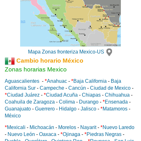
Mapa Zonas fronteriza Mexico-US
Cambio horario México
Zonas horarias Mexico
*
*
Aguascalientes
-
Anahuac
-
Baja California
-
Baja
California Sur
-
Campeche
-
Cancún
-
Ciudad de Mexico
-
*
*
Ciudad Juárez
-
Ciudad Acuña
-
Chiapas
-
Chihuahua
-
*
Coahuila de Zaragoza
-
Colima
-
Durango
-
Ensenada
-
*
Guanajuato
-
Guerrero
-
Hidalgo
-
Jalisco
-
Matamoros
-
México
*
*
Mexicali
-
Michoacán
-
Morelos
-
Nayarit
-
Nuevo Laredo
*
*
-
Nuevo León
-
Oaxaca
-
Ojinaga
-
Piedras Negras
-