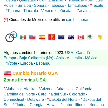
*
Puebla
-
Querétaro
-
Quintana Roo
-
Reynosa
-
San Luis
*
Potosí
-
Sinaloa
-
Sonora
-
Tabasco
-
Tamaulipas
-
Tecate
*
-
Tijuana
-
Tlaxcala
-
Veracruz
-
Yucatán
-
Zacatecas
(*)
Ciudades de México que utilizan
cambio horario
-
-
-
-
-
-
-
-
-
Algunos cambios horarios en 2023:
USA
-
Canadá
-
Europa
-
Baja California (Mx)
-
Asia
-
Australia
-
México
limítrofe
-
Europa
-
España
.
Cambio horario USA
Zonas horarias USA
*
*
Alabama
-
Alaska
-
Arizona
-
Arkansas
-
California
-
Carolina del Norte
-
Carolina del Sur
-
Colorado
-
*
*
Connecticut
-
Delaware
-
Dakota del Norte
-
Dakota del
*
*
*
Sur
-
Florida
-
Georgia
-
Hawai
-
Idaho
-
Illinois
-
Indiana