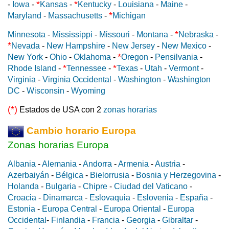
*
*
-
Iowa
-
Kansas
-
Kentucky
-
Louisiana
-
Maine
-
*
Maryland
-
Massachusetts
-
Michigan
*
Minnesota
-
Mississippi
-
Missouri
-
Montana
-
Nebraska
-
*
Nevada
-
New Hampshire
-
New Jersey
-
New Mexico
-
*
New York
-
Ohio
-
Oklahoma
-
Oregon
-
Pensilvania
-
*
*
Rhode Island
-
Tennessee
-
Texas
-
Utah
-
Vermont
-
Virginia
-
Virginia Occidental
-
Washington
-
Washington
DC
-
Wisconsin
-
Wyoming
(*)
Estados de USA con 2
zonas horarias
Cambio horario Europa
Zonas horarias Europa
Albania
-
Alemania
-
Andorra
-
Armenia
-
Austria
-
Azerbaiyán
-
Bélgica
-
Bielorrusia
-
Bosnia y Herzegovina
-
Holanda
-
Bulgaria
-
Chipre
-
Ciudad del Vaticano
-
Croacia
-
Dinamarca
-
Eslovaquia
-
Eslovenia
-
España
-
Estonia
-
Europa Central
-
Europa Oriental
-
Europa
Occidental
-
Finlandia
-
Francia
-
Georgia
-
Gibraltar
-