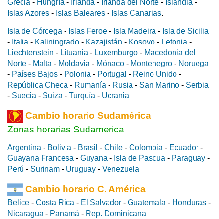
Grecia
-
Hungría
-
Irlanda
-
Irlanda del Norte
-
Islandia
-
Islas Azores
-
Islas Baleares
-
Islas Canarias
.
Isla de Córcega
-
Islas Feroe
-
Isla Madeira
-
Isla de Sicilia
-
Italia
-
Kaliningrado
-
Kazajistán
-
Kosovo
-
Letonia
-
Liechtenstein
-
Lituania
-
Luxemburgo
-
Macedonia del
Norte
-
Malta
-
Moldavia
-
Mónaco
-
Montenegro
-
Noruega
-
Países Bajos
-
Polonia
-
Portugal
-
Reino Unido
-
República Checa
-
Rumanía
-
Rusia
-
San Marino
-
Serbia
-
Suecia
-
Suiza
-
Turquía
-
Ucrania
Cambio horario Sudamérica
Zonas horarias Sudamerica
Argentina
-
Bolivia
-
Brasil
-
Chile
-
Colombia
-
Ecuador
-
Guayana Francesa
-
Guyana
-
Isla de Pascua
-
Paraguay
-
Perú
-
Surinam
-
Uruguay
-
Venezuela
Cambio horario C. América
Belice
-
Costa Rica
-
El Salvador
-
Guatemala
-
Honduras
-
Nicaragua
-
Panamá
-
Rep. Dominicana