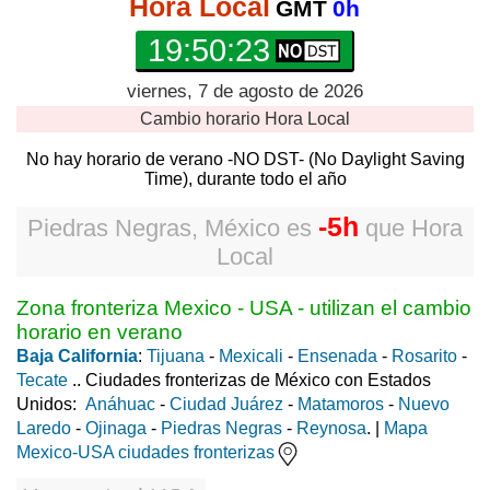
Hora Local
GMT
0h
19:50:23
viernes, 7 de agosto de 2026
Cambio horario
Hora Local
No hay horario de verano -NO DST- (No Daylight Saving
Time), durante todo el año
-5h
Piedras Negras, México
es
que
Hora
Local
Zona fronteriza Mexico - USA - utilizan el cambio
horario en verano
Baja California
:
Tijuana
-
Mexicali
-
Ensenada
-
Rosarito
-
Tecate
.. Ciudades fronterizas de México con Estados
Unidos:
Anáhuac
-
Ciudad Juárez
-
Matamoros
-
Nuevo
Laredo
-
Ojinaga
-
Piedras Negras
-
Reynosa
. |
Mapa
Mexico-USA ciudades fronterizas