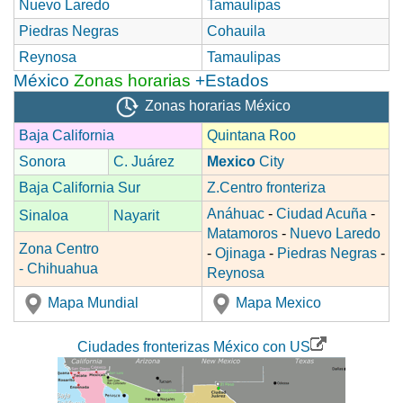
Nuevo Laredo
Tamaulipas
Piedras Negras
Cohauila
Reynosa
Tamaulipas
México
Zonas horarias
+Estados
Zonas horarias México
Baja California
Quintana Roo
Sonora
C. Juárez
Mexico
City
Baja California Sur
Z.Centro fronteriza
Anáhuac
-
Ciudad Acuña
-
Sinaloa
Nayarit
Matamoros
-
Nuevo Laredo
Zona Centro
-
Ojinaga
-
Piedras Negras
-
- Chihuahua
Reynosa
Mapa Mundial
Mapa Mexico
Ciudades fronterizas México con US