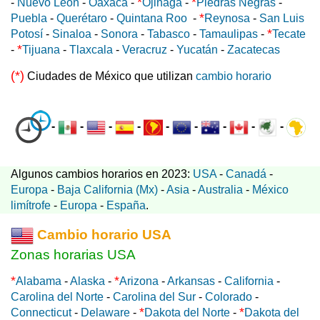
*
*
-
Nuevo León
-
Oaxaca
-
Ojinaga
-
Piedras Negras
-
*
Puebla
-
Querétaro
-
Quintana Roo
-
Reynosa
-
San Luis
*
Potosí
-
Sinaloa
-
Sonora
-
Tabasco
-
Tamaulipas
-
Tecate
*
-
Tijuana
-
Tlaxcala
-
Veracruz
-
Yucatán
-
Zacatecas
(*)
Ciudades de México que utilizan
cambio horario
-
-
-
-
-
-
-
-
-
Algunos cambios horarios en 2023:
USA
-
Canadá
-
Europa
-
Baja California (Mx)
-
Asia
-
Australia
-
México
limítrofe
-
Europa
-
España
.
Cambio horario USA
Zonas horarias USA
*
*
Alabama
-
Alaska
-
Arizona
-
Arkansas
-
California
-
Carolina del Norte
-
Carolina del Sur
-
Colorado
-
*
*
Connecticut
-
Delaware
-
Dakota del Norte
-
Dakota del