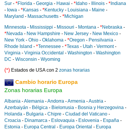
*
*
*
Sur
-
Florida
-
Georgia
-
Hawai
-
Idaho
-
Illinois
-
Indiana
*
*
-
Iowa
-
Kansas
-
Kentucky
-
Louisiana
-
Maine
-
*
Maryland
-
Massachusetts
-
Michigan
*
Minnesota
-
Mississippi
-
Missouri
-
Montana
-
Nebraska
-
*
Nevada
-
New Hampshire
-
New Jersey
-
New Mexico
-
*
New York
-
Ohio
-
Oklahoma
-
Oregon
-
Pensilvania
-
*
*
Rhode Island
-
Tennessee
-
Texas
-
Utah
-
Vermont
-
Virginia
-
Virginia Occidental
-
Washington
-
Washington
DC
-
Wisconsin
-
Wyoming
(*)
Estados de USA con 2
zonas horarias
Cambio horario Europa
Zonas horarias Europa
Albania
-
Alemania
-
Andorra
-
Armenia
-
Austria
-
Azerbaiyán
-
Bélgica
-
Bielorrusia
-
Bosnia y Herzegovina
-
Holanda
-
Bulgaria
-
Chipre
-
Ciudad del Vaticano
-
Croacia
-
Dinamarca
-
Eslovaquia
-
Eslovenia
-
España
-
Estonia
-
Europa Central
-
Europa Oriental
-
Europa