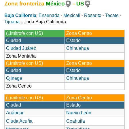
Zona fronteriza
México
-
US
Baja California
:
Ensenada
-
Mexicali
-
Rosarito
-
Tecate
-
Tijuana
... toda Baja California
(Limítrofe con US)
Zona Centro
Ciudad
Estado
Ciudad Juárez
Chihuahua
Zona Montaña
(Limítrofe con US)
Zona Centro
Ciudad
Estado
Ojinaga
Chihuahua
Zona Centro
(Limítrofe con US)
Zona Centro
Ciudad
Estado
Anáhuac
Nuevo León
Ciuda Acuña
Coahuila