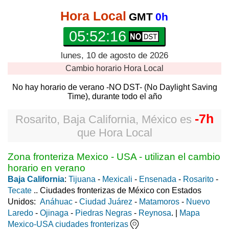
Hora Local
GMT
0h
05:52:16
lunes, 10 de agosto de 2026
Cambio horario
Hora Local
No hay horario de verano -NO DST- (No Daylight Saving
Time), durante todo el año
-7h
Rosarito, Baja California, México
es
que
Hora Local
Zona fronteriza Mexico - USA - utilizan el cambio
horario en verano
Baja California
:
Tijuana
-
Mexicali
-
Ensenada
-
Rosarito
-
Tecate
.. Ciudades fronterizas de México con Estados
Unidos:
Anáhuac
-
Ciudad Juárez
-
Matamoros
-
Nuevo
Laredo
-
Ojinaga
-
Piedras Negras
-
Reynosa
. |
Mapa
Mexico-USA ciudades fronterizas