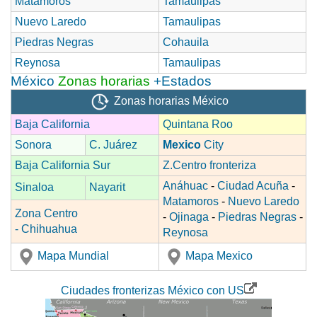
Matamoros
Tamaulipas
Nuevo Laredo
Tamaulipas
Piedras Negras
Cohauila
Reynosa
Tamaulipas
México
Zonas horarias
+Estados
Zonas horarias México
Baja California
Quintana Roo
Sonora
C. Juárez
Mexico
City
Baja California Sur
Z.Centro fronteriza
Anáhuac
-
Ciudad Acuña
-
Sinaloa
Nayarit
Matamoros
-
Nuevo Laredo
Zona Centro
-
Ojinaga
-
Piedras Negras
-
- Chihuahua
Reynosa
Mapa Mundial
Mapa Mexico
Ciudades fronterizas México con US