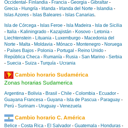
Occidental
-
Finlandia
-
Francia
-
Georgia
-
Gibraltar
-
Grecia
-
Hungría
-
Irlanda
-
Irlanda del Norte
-
Islandia
-
Islas Azores
-
Islas Baleares
-
Islas Canarias
.
Isla de Córcega
-
Islas Feroe
-
Isla Madeira
-
Isla de Sicilia
-
Italia
-
Kaliningrado
-
Kazajistán
-
Kosovo
-
Letonia
-
Liechtenstein
-
Lituania
-
Luxemburgo
-
Macedonia del
Norte
-
Malta
-
Moldavia
-
Mónaco
-
Montenegro
-
Noruega
-
Países Bajos
-
Polonia
-
Portugal
-
Reino Unido
-
República Checa
-
Rumanía
-
Rusia
-
San Marino
-
Serbia
-
Suecia
-
Suiza
-
Turquía
-
Ucrania
Cambio horario Sudamérica
Zonas horarias Sudamerica
Argentina
-
Bolivia
-
Brasil
-
Chile
-
Colombia
-
Ecuador
-
Guayana Francesa
-
Guyana
-
Isla de Pascua
-
Paraguay
-
Perú
-
Surinam
-
Uruguay
-
Venezuela
Cambio horario C. América
Belice
-
Costa Rica
-
El Salvador
-
Guatemala
-
Honduras
-