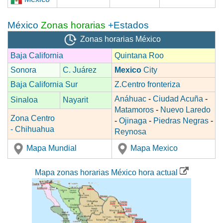
México
Zonas horarias
+Estados
Zonas horarias México
Baja California
Quintana Roo
Sonora
C. Juárez
Mexico
City
Baja California Sur
Z.Centro fronteriza
Anáhuac
-
Ciudad Acuña
-
Sinaloa
Nayarit
Matamoros
-
Nuevo Laredo
Zona Centro
-
Ojinaga
-
Piedras Negras
-
- Chihuahua
Reynosa
Mapa Mundial
Mapa Mexico
Mapa zonas horarias México hora actual