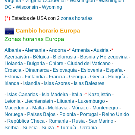
Virginia
-
Virginia Occidental
-
Washington
-
Washington
DC
-
Wisconsin
-
Wyoming
(*)
Estados de USA con 2
zonas horarias
Cambio horario Europa
Zonas horarias Europa
*
*
Albania
-
Alemania
-
Andorra
-
Armenia
-
Austria
-
Azerbaiyán
-
Bélgica
-
Bielorrusia
-
Bosnia y Herzegovina
-
Holanda
-
Bulgaria
-
Chipre
-
Ciudad del Vaticano
-
Croacia
-
Dinamarca
-
Eslovaquia
-
Eslovenia
-
España
-
Estonia
-
Finlandia
-
Francia
-
Georgia
-
Grecia
-
Hungría
-
Irlanda
-
Islandia
-
Islas Azores
-
Islas Baleares
*
-
Islas Canarias
-
Isla Madeira
-
Italia
-
Kazajistán
-
Letonia
-
Liechtenstein
-
Lituania
-
Luxemburgo
-
Macedonia
-
Malta
-
Moldavia
-
Mónaco
-
Montenegro
-
Noruega
-
Países Bajos
-
Polonia
-
Portugal
-
Reino Unido
-
República Checa
-
Rumanía
-
Rusia
-
San Marino
-
*
Serbia
-
Suecia
-
Suiza
-
Turquía
-
Ucrania