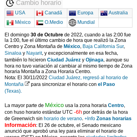
Cambio horario
USA
Canadá
Europa
Australia
México
O.Medio
Mundial
El domingo
30 de Octubre
de 2022, cuando a las 2:00 fue
la 1:00, fue el último cambio de hora que realizó la Zona
Centro y Zona Montaña de
México
,
Baja California Sur
,
Sinaloa
y
Nayarit
, y excepcionalmente en esa fecha,
también lo hicieron
Ciudad Juárez
y
Ojinaga
, aunque su
hora no tuvo variación al cambiar al mismo tiempo de Zona
horaria Montaña a Zona Horaria Centro.
Nota: El 30/11/2022
Ciudad Juárez, regresó al horario de
Montaña
para sincronizar el horario con
el Paso
(Texas).
México
La mayor parte de
usa la zona horaria
Centro
,
-6h
con huso horario estándar UTC
por detrás de la hora
de Greenwich sin
horario de verano
.
+Info
Zonas horarias
Información
: El 26 de octubre, el Senado mexicano
anunció que aprobó una ley para eliminar el horario de