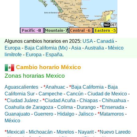
Algunos cambios horarios en 2025:
USA
-
Canadá
-
Europa
-
Baja California (Mx)
-
Asia
-
Australia
-
México
limítrofe
-
Europa
-
España
.
Cambio horario México
Zonas horarias Mexico
*
*
Aguascalientes
-
Anahuac
-
Baja California
-
Baja
California Sur
-
Campeche
-
Cancún
-
Ciudad de Mexico
-
*
*
Ciudad Juárez
-
Ciudad Acuña
-
Chiapas
-
Chihuahua
-
*
Coahuila de Zaragoza
-
Colima
-
Durango
-
Ensenada
-
*
Guanajuato
-
Guerrero
-
Hidalgo
-
Jalisco
-
Matamoros
-
México
*
*
Mexicali
-
Michoacán
-
Morelos
-
Nayarit
-
Nuevo Laredo