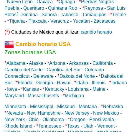
*
*
-
Nuevo León
-
Oaxaca
-
Ojinaga
-
Piedras Negras
-
*
Puebla
-
Querétaro
-
Quintana Roo
-
Reynosa
-
San Luis
*
Potosí
-
Sinaloa
-
Sonora
-
Tabasco
-
Tamaulipas
-
Tecate
*
-
Tijuana
-
Tlaxcala
-
Veracruz
-
Yucatán
-
Zacatecas
(*)
Ciudades de México que utilizan
cambio horario
Cambio horario USA
Zonas horarias USA
*
*
Alabama
-
Alaska
-
Arizona
-
Arkansas
-
California
-
Carolina del Norte
-
Carolina del Sur
-
Colorado
-
*
*
Connecticut
-
Delaware
-
Dakota del Norte
-
Dakota del
*
*
*
Sur
-
Florida
-
Georgia
-
Hawai
-
Idaho
-
Illinois
-
Indiana
*
*
-
Iowa
-
Kansas
-
Kentucky
-
Louisiana
-
Maine
-
*
Maryland
-
Massachusetts
-
Michigan
*
Minnesota
-
Mississippi
-
Missouri
-
Montana
-
Nebraska
-
*
Nevada
-
New Hampshire
-
New Jersey
-
New Mexico
-
*
New York
-
Ohio
-
Oklahoma
-
Oregon
-
Pensilvania
-
*
*
Rhode Island
-
Tennessee
-
Texas
-
Utah
-
Vermont
-