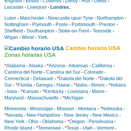
Brighton
-
Bristol
-
Coventry
-
Derby
-
Hull
-
Leeds
-
Leicester
-
Liverpool
-
Londres
.
Luton
-
Manchester
-
Newcastle upon Tyne
-
Northampton
-
Nottingham
-
Plymouth
-
Poole
-
Portsmouth
-
Preston
-
Sheffield
-
Southampton
-
Stoke-on-Trent
-
Teesside
-
Wigan
-
Wirral
-
York
.
Cambio horario USA
Zonas horarias USA
*
*
Alabama
-
Alaska
-
Arizona
-
Arkansas
-
California
-
Carolina del Norte
-
Carolina del Sur
-
Colorado
-
*
*
Connecticut
-
Delaware
-
Dakota del Norte
-
Dakota del
*
*
*
Sur
-
Florida
-
Georgia
-
Hawai
-
Idaho
-
Illinois
-
Indiana
*
*
-
Iowa
-
Kansas
-
Kentucky
-
Louisiana
-
Maine
-
*
Maryland
-
Massachusetts
-
Michigan
*
Minnesota
-
Mississippi
-
Missouri
-
Montana
-
Nebraska
-
*
Nevada
-
New Hampshire
-
New Jersey
-
New Mexico
-
*
New York
-
Ohio
-
Oklahoma
-
Oregon
-
Pensilvania
-
*
*
Rhode Island
-
Tennessee
-
Texas
-
Utah
-
Vermont
-