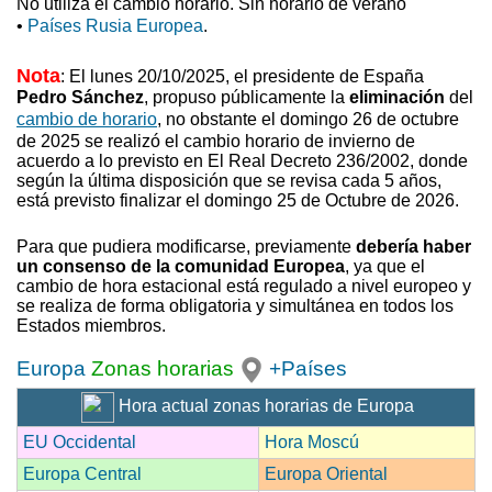
No utiliza el cambio horario. Sin horario de verano
•
Países Rusia Europea
.
Nota
: El lunes 20/10/2025, el presidente de España
Pedro Sánchez
, propuso
públicamente la
eliminación
del
cambio de horario
, no obstante el domingo 26 de octubre
de 2025 se realizó el cambio horario de invierno
de
acuerdo a lo previsto en El Real Decreto 236/2002, donde
según la última disposición que se revisa cada 5 años,
está previsto finalizar el domingo 25 de Octubre de 2026.
Para que pudiera modificarse, previamente
debería haber
un consenso de la comunidad Europea
, ya que el
cambio de hora estacional está regulado a nivel europeo y
se realiza de forma obligatoria y simultánea en todos los
Estados miembros.
Europa
Zonas horarias
+Países
Hora actual zonas horarias de Europa
EU Occidental
Hora Moscú
Europa Central
Europa Oriental