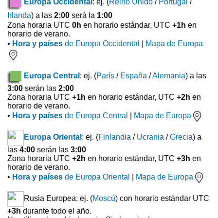
Europa Occidental
: ej. (
Reino Unido
/
Portugal
/
Irlanda
) a las
2:00
será la
1:00
Zona horaria UTC
0h
en horario estándar, UTC
+1h
en
horario de verano.
•
Hora y países
de Europa Occidental
|
Mapa de Europa
Europa Central
: ej. (
París
/
España
/
Alemania
) a las
3:00
serán las
2:00
Zona horaria UTC
+1h
en horario estándar, UTC
+2h
en
horario de verano.
•
Hora y países
de Europa Central
|
Mapa de Europa
Europa Oriental
: ej. (
Finlandia
/
Ucrania
/
Grecia
) a
las
4:00
serán las
3:00
Zona horaria UTC
+2h
en horario estándar, UTC
+3h
en
horario de verano.
•
Hora y países
de Europa Oriental
|
Mapa de Europa
Rusia Europea: ej. (
Moscú
) con horario estándar UTC
+3h
durante todo el año.