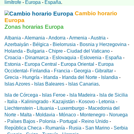
limítrofe
-
Europa
-
España
.
Cambio horario
Europa
Zonas horarias Europa
Albania
-
Alemania
-
Andorra
-
Armenia
-
Austria
-
Azerbaiyán
-
Bélgica
-
Bielorrusia
-
Bosnia y Herzegovina
-
Holanda
-
Bulgaria
-
Chipre
-
Ciudad del Vaticano
-
Croacia
-
Dinamarca
-
Eslovaquia
-
Eslovenia
-
España
-
Estonia
-
Europa Central
-
Europa Oriental
-
Europa
Occidental
-
Finlandia
-
Francia
-
Georgia
-
Gibraltar
-
Grecia
-
Hungría
-
Irlanda
-
Irlanda del Norte
-
Islandia
-
Islas Azores
-
Islas Baleares
-
Islas Canarias
.
Isla de Córcega
-
Islas Feroe
-
Isla Madeira
-
Isla de Sicilia
-
Italia
-
Kaliningrado
-
Kazajistán
-
Kosovo
-
Letonia
-
Liechtenstein
-
Lituania
-
Luxemburgo
-
Macedonia del
Norte
-
Malta
-
Moldavia
-
Mónaco
-
Montenegro
-
Noruega
-
Países Bajos
-
Polonia
-
Portugal
-
Reino Unido
-
República Checa
-
Rumanía
-
Rusia
-
San Marino
-
Serbia