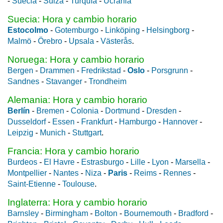
-
Suecia
-
Suiza
-
Turquía
-
Ucrania
Suecia: Hora y cambio horario
Estocolmo
-
Gotemburgo
-
Linköping
-
Helsingborg
-
Malmö
-
Örebro
-
Upsala
-
Västerås
.
Noruega: Hora y cambio horario
Bergen
-
Drammen
-
Fredrikstad
-
Oslo
-
Porsgrunn
-
Sandnes
-
Stavanger
-
Trondheim
Alemania: Hora y cambio horario
Berlín
-
Bremen
-
Colonia
-
Dortmund
-
Dresden
-
Dusseldorf
-
Essen
-
Frankfurt
-
Hamburgo
-
Hannover
-
Leipzig
-
Munich
-
Stuttgart
.
Francia: Hora y cambio horario
Burdeos
-
El Havre
-
Estrasburgo
-
Lille
-
Lyon
-
Marsella
-
Montpellier
-
Nantes
-
Niza
-
Paris
-
Reims
-
Rennes
-
Saint-Etienne
-
Toulouse
.
Inglaterra: Hora y cambio horario
Barnsley
-
Birmingham
-
Bolton
-
Bournemouth
-
Bradford
-