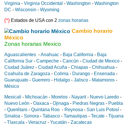
Virginia
-
Virginia Occidental
-
Washington
-
Washington
DC
-
Wisconsin
-
Wyoming
(*)
Estados de USA con 2
zonas horarias
Cambio horario
México
Zonas horarias Mexico
Aguascalientes
-
Anahuac
-
Baja California
-
Baja
California Sur
-
Campeche
-
Cancún
-
Ciudad de Mexico
-
Ciudad Juárez
-
Ciudad Acuña
-
Chiapas
-
Chihuahua
-
Coahuila de Zaragoza
-
Colima
-
Durango
-
Ensenada
-
Guanajuato
-
Guerrero
-
Hidalgo
-
Jalisco
-
Matamoros
-
México
Mexicali
-
Michoacán
-
Morelos
-
Nayarit
-
Nuevo Laredo
-
Nuevo León
-
Oaxaca
-
Ojinaga
-
Piedras Negras
-
Puebla
-
Querétaro
-
Quintana Roo
-
Reynosa
-
San Luis Potosí
-
Sinaloa
-
Sonora
-
Tabasco
-
Tamaulipas
-
Tecate
-
Tijuana
-
Tlaxcala
-
Veracruz
-
Yucatán
-
Zacatecas