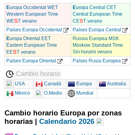
E
uropa Occidental WET
E
uropa Central CET
Western European Time
Central European Time
S
S
WE
T verano
CE
T verano
Países Europa Occidental
Países Europa Central
E
uropa Oriental EET
Russia Europea MSK
Eastern European Time
Moskow Standard Time
S
Sin horario verano
EE
T verano
Países Europa Oriental
Países Rusia Europea
Cambio horario
USA
Canadá
Europa
Australia
México
O.Medio
Mundial
Cambio horario Europa por zonas
horarias |
Calendario 2026